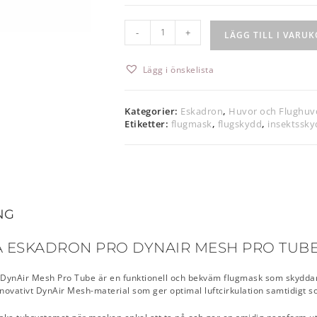
-
+
LÄGG TILL I VARU
Lägg i önskelista
Kategorier:
Eskadron
,
Huvor och Flughuv
Etiketter:
flugmask
,
flugskydd
,
insektssky
NG
 ESKADRON PRO DYNAIR MESH PRO TUB
 DynAir Mesh Pro Tube är en funktionell och bekväm flugmask som skydda
 innovativt DynAir Mesh-material som ger optimal luftcirkulation samtidigt s