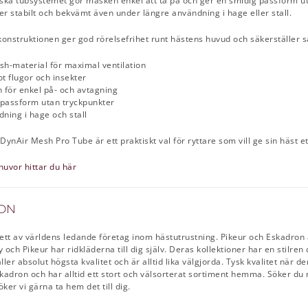
iska tubsystemet gör masken enkel att ta på och ger en smidig passform uta
er stabilt och bekvämt även under längre användning i hage eller stall.
nstruktionen ger god rörelsefrihet runt hästens huvud och säkerställer sam
esh-material för maximal ventilation
ot flugor och insekter
n för enkel på- och avtagning
 passform utan tryckpunkter
dning i hage och stall
ynAir Mesh Pro Tube är ett praktiskt val för ryttare som vill ge sin häst e
huvor hittar du här
ON
ett av världens ledande företag inom hästutrustning. Pikeur och Eskadron ä
y och Pikeur har ridkläderna till dig själv. Deras kollektioner har en stil
ler absolut högsta kvalitet och är alltid lika välgjorda. Tysk kvalitet när d
kadron och har alltid ett stort och välsorterat sortiment hemma. Söker du 
ker vi gärna ta hem det till dig.