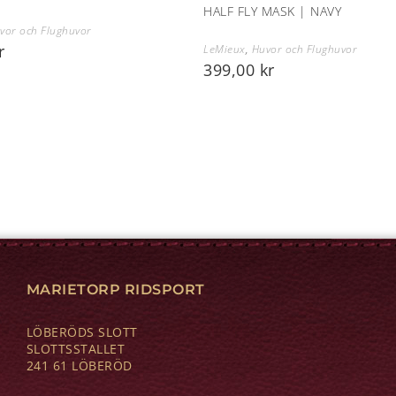
HALF FLY MASK | NAVY
vor och Flughuvor
r
LeMieux
,
Huvor och Flughuvor
399,00
kr
MARIETORP RIDSPORT
LÖBERÖDS SLOTT
SLOTTSSTALLET
241 61 LÖBERÖD