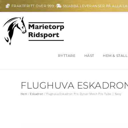
FRAKTFRITT ÖVER 999:-
SNABBA LEVERANSER PÅ ALLA L
RYTTARE
HÄST
HEM & STALL
FLUGHUVA ESKADRON 
Hem
/
Eskadron
/
Flughuva Eskadron Pro Dynair Mesh Pro Tube | Navy