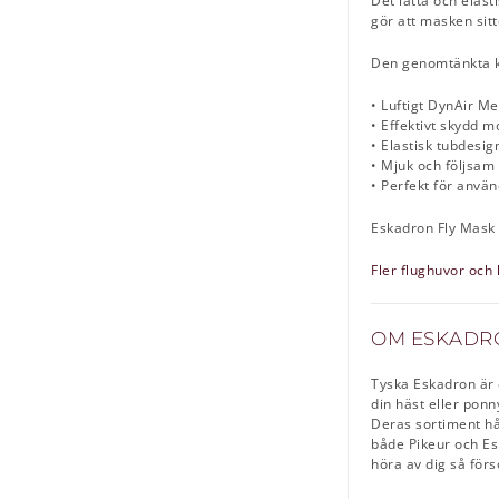
Det lätta och elast
gör att masken sitt
Den genomtänkta ko
• Luftigt DynAir M
• Effektivt skydd m
• Elastisk tubdesig
• Mjuk och följsam
• Perfekt för använ
Eskadron Fly Mask D
Fler flughuvor och 
OM ESKADR
Tyska Eskadron är 
din häst eller ponn
Deras sortiment hål
både Pikeur och Es
höra av dig så försö