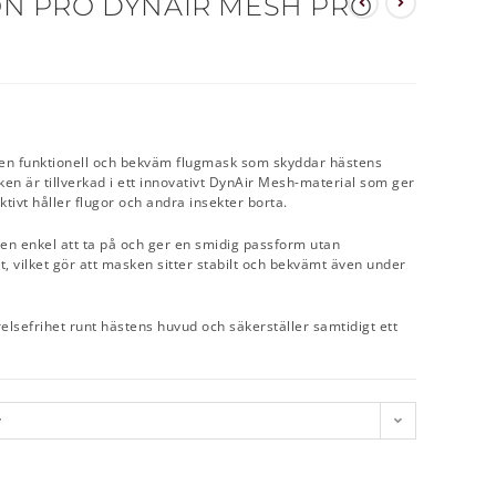
N PRO DYNAIR MESH PRO
en funktionell och bekväm flugmask som skyddar hästens
n är tillverkad i ett innovativt DynAir Mesh-material som ger
ktivt håller flugor och andra insekter borta.
en enkel att ta på och ger en smidig passform utan
t, vilket gör att masken sitter stabilt och bekvämt även under
lsefrihet runt hästens huvud och säkerställer samtidigt ett
v