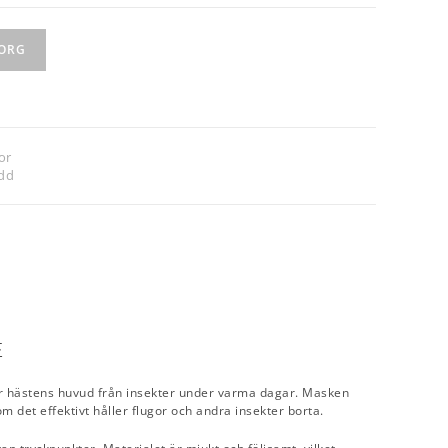
KORG
or
dd
E
r hästens huvud från insekter under varma dagar. Masken
om det effektivt håller flugor och andra insekter borta.