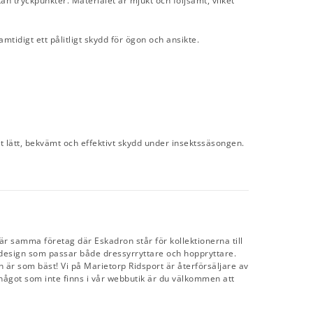
n tryckpunkter. Materialet är mjukt och följsamt, vilket
tidigt ett pålitligt skydd för ögon och ansikte.
tt lätt, bekvämt och effektivt skydd under insektssäsongen.
r samma företag där Eskadron står för kollektionerna till
ren design som passar både dressyrryttare och hoppryttare.
en är som bäst! Vi på Marietorp Ridsport är återförsäljare av
något som inte finns i vår webbutik är du välkommen att