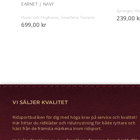
EARNET | NAVY
Sprenger
,
Hu
239,00
k
Huvor och Flughuvor
,
Cavalleria Toscana
699,00
kr
VI SÄLJER KVALITET
Ridsportbutiken för dig med höga krav på service och kvalitet!
Här hittar du ridkläder och ridutrustning för både ryttare och
häst från de främsta märkena inom ridsport.