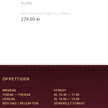
PLUGS
Häst
,
Huvor och Flughuvor
,
LeMieux
279,00
kr
ÖPPETTIDER
MÅNDAG
STÄNGT
TISDAG — FREDAG
KL 10.30 — 17.00
LÖRDAG
KL 10.00 — 15.00
RÖD DAG / HELGAFTON
GENERELLT STÄNGT