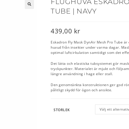
FLUGHUVA ESKADRO
TUBE | NAVY
🔍
439,00
kr
Eskadron Fly Mask DynAir Mesh Pro Tube är 
huvud från insekter under varma dagar. Maske
optimal luftcirkulation samtidigt som det effe
Det lätta och elastiska tubsystemet gör mask
tryckpunkter. Materialet är mjukt och följsam
längre användning i hage eller stall.
Den genomtänkta konstruktionen ger god röre
pålitligt skydd för ögon och ansikte.
Välj ett alternati
STORLEK