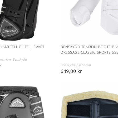
LAMICELL ELITE | SVART
BENSKYDD TENDON BOOTS BA
DRESSAGE CLASSIC SPORTS SS2
uestrian
,
Benskydd
r
Benskydd
,
Eskadron
649,00
kr