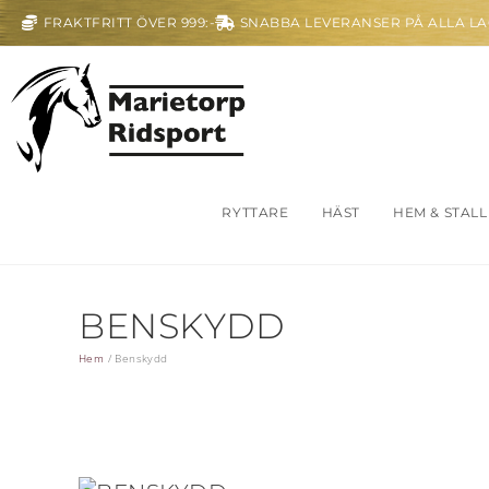
FRAKTFRITT ÖVER 999:-
SNABBA LEVERANSER PÅ ALLA L
RYTTARE
HÄST
HEM & STALL
BENSKYDD
Hem
/
Benskydd