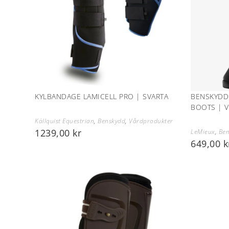
KYLBANDAGE LAMICELL PRO | SVARTA
BENSKYDD
BOOTS | V
Källquist Equestrian
,
Benskydd
,
Vårdprodukter
1239,00
kr
LeMieux
,
Ben
649,00
k