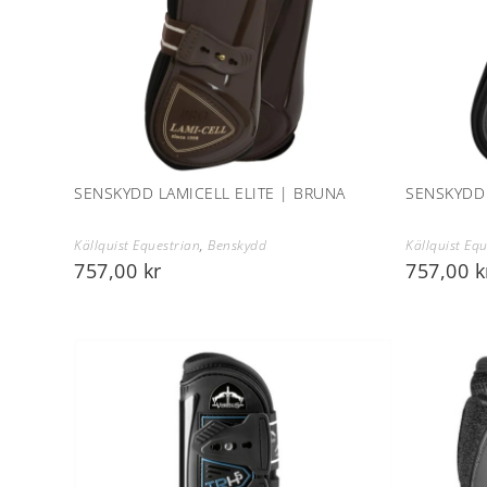
SENSKYDD LAMICELL ELITE | BRUNA
SENSKYDD 
Källquist Equestrian
,
Benskydd
Källquist Eq
757,00
kr
757,00
k