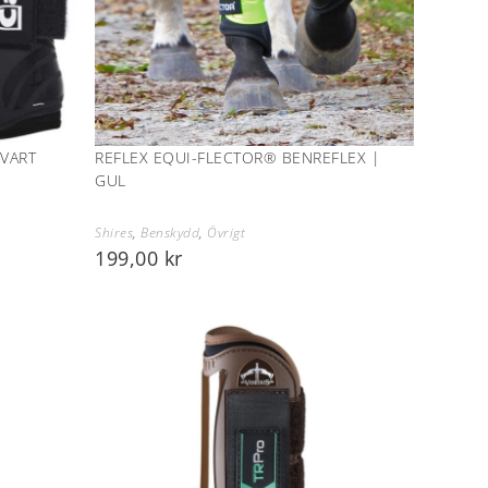
VART
REFLEX EQUI-FLECTOR® BENREFLEX |
GUL
Shires
,
Benskydd
,
Övrigt
199,00
kr