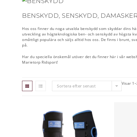
BENSKYDD, SENSKYDD, DAMASKER
Hos oss finner du noga utvalda benskydd som skyddar dins häst
utveckling av högteknologiska ben- och senskydd av högsta kv
omåttligt populära och säljs alltid hos oss. De finns i brunt, s
på.
Har du speciella önskemål utöver det du finner här i vår websh
Marietorp Ridsport!
Visar 1–
Sortera efter senast