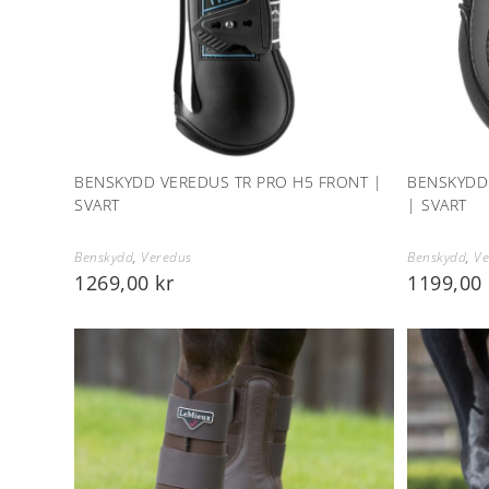
BENSKYDD VEREDUS TR PRO H5 FRONT |
BENSKYDD
SVART
| SVART
Benskydd
,
Veredus
Benskydd
,
Ve
1269,00
kr
1199,00