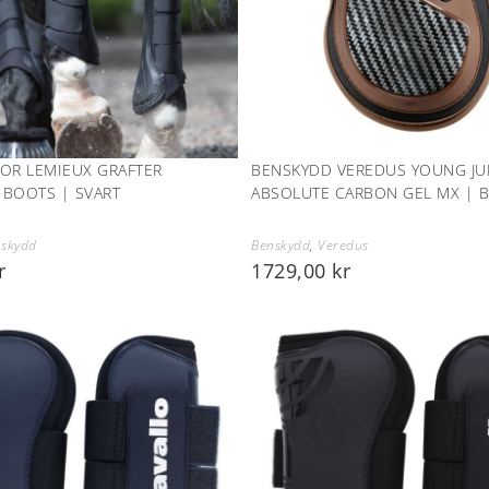
OR LEMIEUX GRAFTER
BENSKYDD VEREDUS YOUNG J
 BOOTS | SVART
ABSOLUTE CARBON GEL MX | 
skydd
Benskydd
,
Veredus
r
1729,00
kr