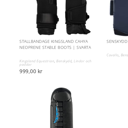
STALLBANDAGE KINGSLAND CAHYA
SENSKYDD
NEOPRENE STABLE BOOTS | SVARTA
Cavallo
,
Ben
Kingsland Equestrian
,
Benskydd
,
Lindor och
paddar
999,00
kr