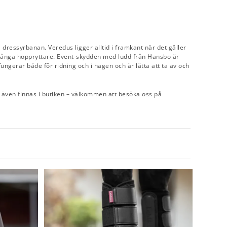
dressyrbanan. Veredus ligger alltid i framkant när det gäller
r många hoppryttare. Event-skydden med ludd från Hansbo är
 fungerar både för ridning och i hagen och är lätta att ta av och
an även finnas i butiken – välkommen att besöka oss på