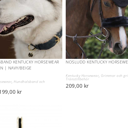
BAND KENTUCKY HORSEWEAR
NOSLUDD KENTUCKY HORSEWE
N | NAVY/BEIGE
Kentucky Horsewear
,
Grimmor och gri
Tränstillbehör
rsewear
,
Hundhalsband och
209,00
kr
199,00
kr