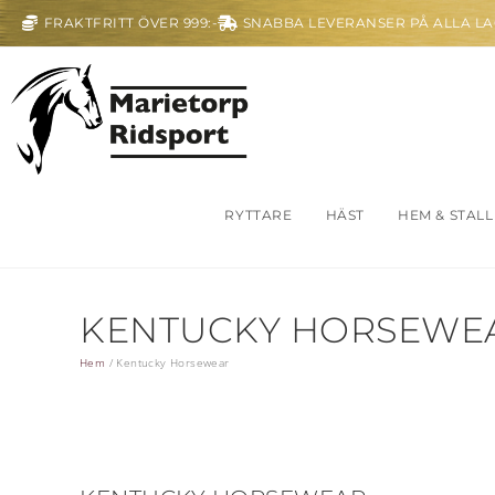
FRAKTFRITT ÖVER 999:-
SNABBA LEVERANSER PÅ ALLA L
RYTTARE
HÄST
HEM & STALL
KENTUCKY HORSEWE
Hem
/
Kentucky Horsewear