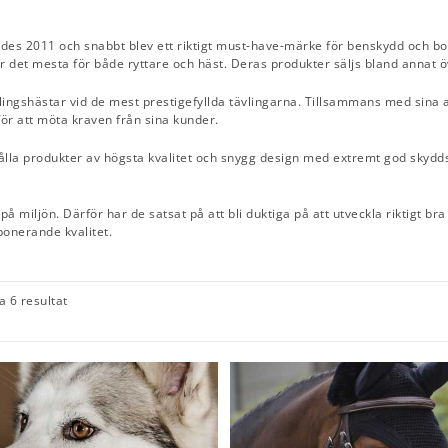
s 2011 och snabbt blev ett riktigt must-have-märke för benskydd och boots
ler det mesta för både ryttare och häst. Deras produkter säljs bland annat 
vlingshästar vid de mest prestigefyllda tävlingarna. Tillsammans med sina
för att möta kraven från sina kunder.
hålla produkter av högsta kvalitet och snygg design med extremt god skyd
å miljön. Därför har de satsat på att bli duktiga på att utveckla riktigt bra
mponerande kvalitet.
la 6 resultat