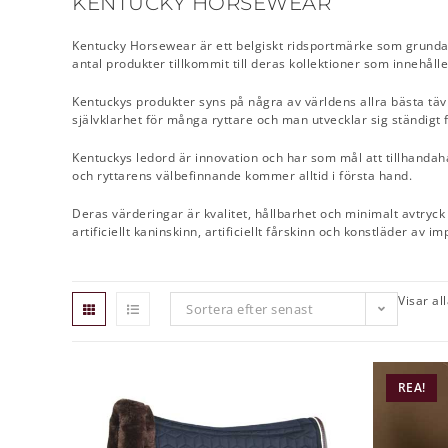
KENTUCKY HORSEWEAR
Kentucky Horsewear är ett belgiskt ridsportmärke som grundade
antal produkter tillkommit till deras kollektioner som innehål
Kentuckys produkter syns på några av världens allra bästa tä
självklarhet för många ryttare och man utvecklar sig ständigt 
Kentuckys ledord är innovation och har som mål att tillhanda
och ryttarens välbefinnande kommer alltid i första hand.
Deras värderingar är kvalitet, hållbarhet och minimalt avtryck p
artificiellt kaninskinn, artificiellt fårskinn och konstläder av i
Visar al
Sortera efter senast
REA!