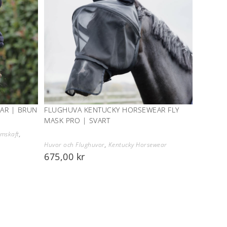
AR | BRUN
FLUGHUVA KENTUCKY HORSEWEAR FLY
MASK PRO | SVART
mskaft
,
Huvor och Flughuvor
,
Kentucky Horsewear
675,00
kr