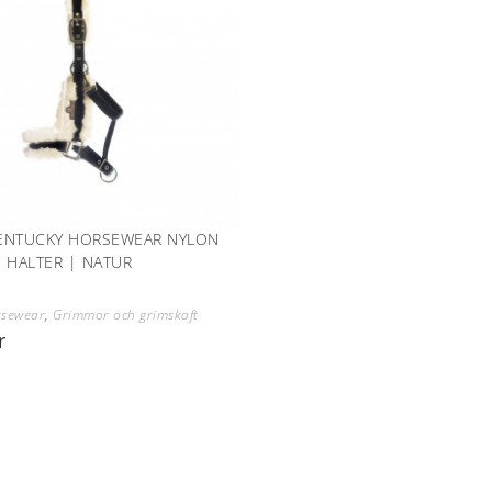
ENTUCKY HORSEWEAR NYLON
 HALTER | NATUR
rsewear
,
Grimmor och grimskaft
r