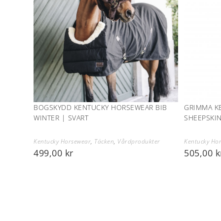
BOGSKYDD KENTUCKY HORSEWEAR BIB
GRIMMA K
WINTER | SVART
SHEEPSKIN
Kentucky Horsewear
,
Täcken
,
Vårdprodukter
Kentucky Ho
499,00
kr
505,00
k