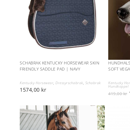
SCHABRAK KENTUCKY HORSEWEAR SKIN
HUNDHALS
FRIENDLY SADDLE PAD | NAVY
SOFT VEGA
Kentucky Horsewear
,
Dressyrschabrak
,
Schabrak
Kentucky Ho
Hundkoppel
1574,00
kr
419,00
kr