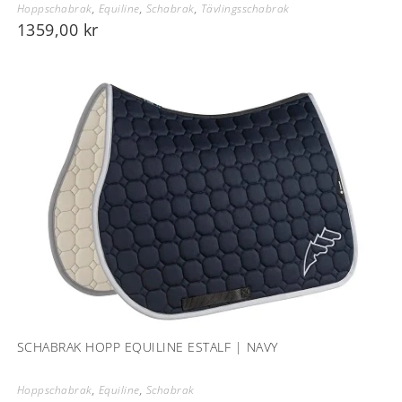
Hoppschabrak
,
Equiline
,
Schabrak
,
Tävlingsschabrak
1359,00
kr
SCHABRAK HOPP EQUILINE ESTALF | NAVY
Hoppschabrak
,
Equiline
,
Schabrak