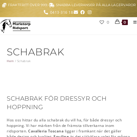
FRAKTFRITT ÖVER 999:-
SNABBA LEVERANSER PÅ ALLA LAGERVAROR
0413-316 18
0
0
SCHABRAK
Hem
/
Schabrak
SCHABRAK FÖR DRESSYR OCH
HOPPNING
Hos oss hittar du alla schabrak du vill ha, för både dressyr och
hoppning. Vi har märken från de främsta tillverkarna inom
ridsporten.
Cavalleria Toscana
ligger i framkant när det gäller
både design och kvalitet.
Equiline
är det självklara valet för många