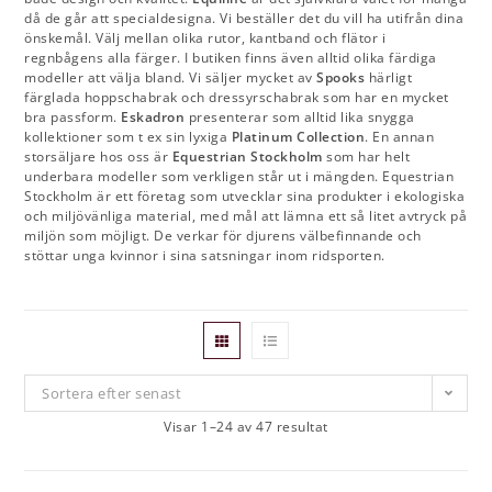
då de går att specialdesigna. Vi beställer det du vill ha utifrån dina
önskemål. Välj mellan olika rutor, kantband och flätor i
regnbågens alla färger. I butiken finns även alltid olika färdiga
modeller att välja bland. Vi säljer mycket av
Spooks
härligt
färglada hoppschabrak och dressyrschabrak som har en mycket
bra passform.
Eskadron
presenterar som alltid lika snygga
kollektioner som t ex sin lyxiga
Platinum Collection
. En annan
storsäljare hos oss är
Equestrian Stockholm
som har helt
underbara modeller som verkligen står ut i mängden. Equestrian
Stockholm är ett företag som utvecklar sina produkter i ekologiska
och miljövänliga material, med mål att lämna ett så litet avtryck på
miljön som möjligt. De verkar för djurens välbefinnande och
stöttar unga kvinnor i sina satsningar inom ridsporten.
Sortera efter senast
Visar 1–24 av 47 resultat