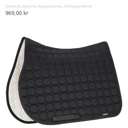
Schabrak
,
Equiline
,
Hoppschabrak
,
Tävlingsschabrak
969,00
kr