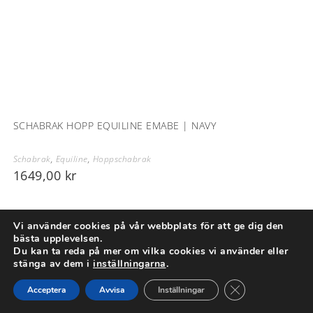
SCHABRAK HOPP EQUILINE EMABE | NAVY
Schabrak
,
Equiline
,
Hoppschabrak
1649,00
kr
Vi använder cookies på vår webbplats för att ge dig den
bästa upplevelsen.
Du kan ta reda på mer om vilka cookies vi använder eller
stänga av dem i
inställningarna
.
Close GDPR Cook
Acceptera
Avvisa
Inställningar