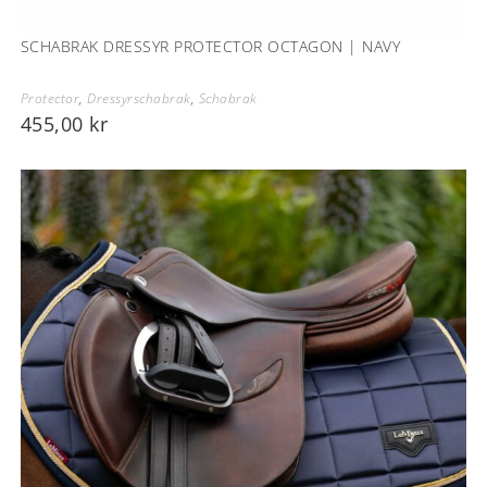
SCHABRAK DRESSYR PROTECTOR OCTAGON | NAVY
Protector
,
Dressyrschabrak
,
Schabrak
455,00
kr