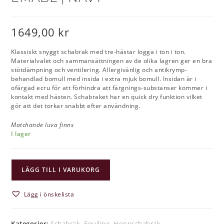
1649,00
kr
Klassiskt snyggt schabrak med tre-hästar logga i ton i ton.
Materialvalet och sammansättningen av de olika lagren ger en bra
stötdämpning och ventilering. Allergivänlig och antikrymp-
behandlad bomull med insida i extra mjuk bomull. Insidan är i
ofärgad ecru för att förhindra att färgnings-substanser kommer i
kontakt med hästen. Schabraket har en quick dry funktion vilket
gör att det torkar snabbt efter användning.
Matchande luva finns
I lager
LÄGG TILL I VARUKORG
Lägg i önskelista
Kategorier:
Schabrak
,
Equiline
,
Hoppschabrak