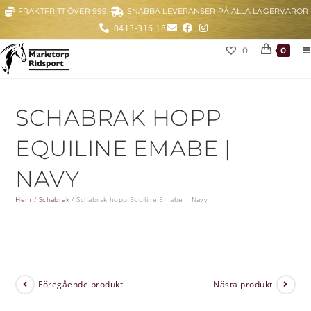
FRAKTFRITT ÖVER 999:-
SNABBA LEVERANSER PÅ ALLA LAGERVAROR
0413-316 18
0
0
SCHABRAK HOPP
EQUILINE EMABE |
NAVY
Hem
/
Schabrak
/
Schabrak hopp Equiline Emabe | Navy
Föregående produkt
Nästa produkt