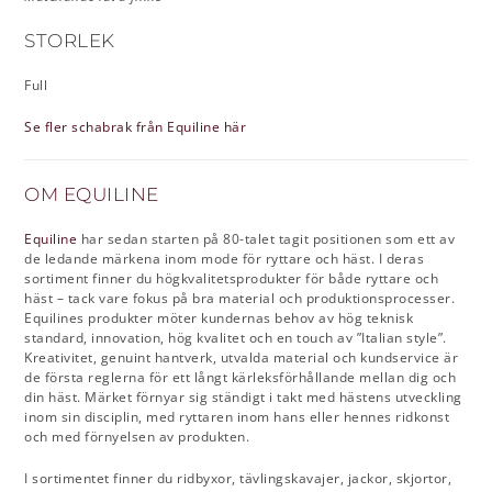
STORLEK
Full
Se fler schabrak från Equiline här
OM EQUILINE
Equiline
har sedan starten på 80-talet tagit positionen som ett av
de ledande märkena inom mode för ryttare och häst. I deras
sortiment finner du högkvalitetsprodukter för både ryttare och
häst – tack vare fokus på bra material och produktionsprocesser.
Equilines produkter möter kundernas behov av hög teknisk
standard, innovation, hög kvalitet och en touch av ”Italian style”.
Kreativitet, genuint hantverk, utvalda material och kundservice är
de första reglerna för ett långt kärleksförhållande mellan dig och
din häst. Märket förnyar sig ständigt i takt med hästens utveckling
inom sin disciplin, med ryttaren inom hans eller hennes ridkonst
och med förnyelsen av produkten.
I sortimentet finner du ridbyxor, tävlingskavajer, jackor, skjortor,