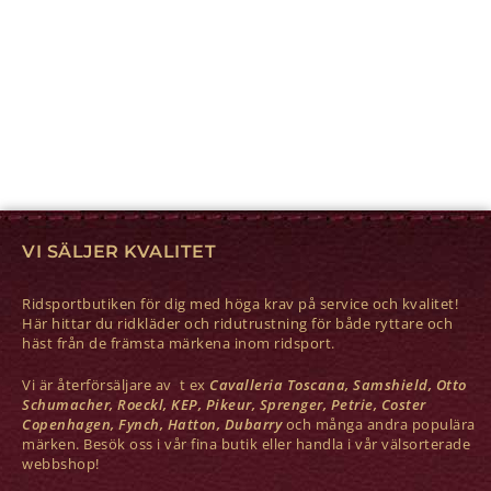
VI SÄLJER KVALITET
Ridsportbutiken för dig med höga krav på service och kvalitet!
Här hittar du ridkläder och ridutrustning för både ryttare och
häst från de främsta märkena inom ridsport.
Vi är återförsäljare av t ex
Cavalleria Toscana, Samshield, Otto
Schumacher, Roeckl, KEP, Pikeur, Sprenger, Petrie, Coster
Copenhagen, Fynch, Hatton, Dubarry
och många andra populära
märken. Besök oss i vår fina butik eller handla i vår välsorterade
webbshop!