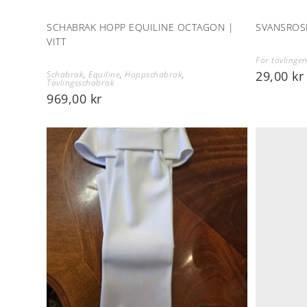
SCHABRAK HOPP EQUILINE OCTAGON |
SVANSROS
VITT
För tävlinge
29,00
kr
Schabrak
,
Equiline
,
Hoppschabrak
,
Tävlingsschabrak
969,00
kr