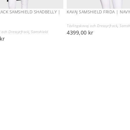
RACK SAMSHIELD SHADBELLY |
KAVAJ SAMSHIELD FRIDA | NAV
Tävlingskavaj och Dressyrfrack
,
Samsh
4399,00
kr
j och Dressyrfrack
,
Samshield
kr