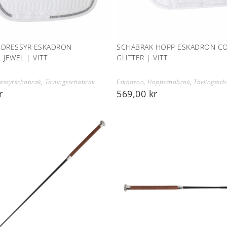
 DRESSYR ESKADRON
SCHABRAK HOPP ESKADRON C
 JEWEL | VITT
GLITTER | VITT
essyrschabrak
,
Tävlingsschabrak
Eskadron
,
Hoppschabrak
,
Tävlingssc
r
569,00
kr