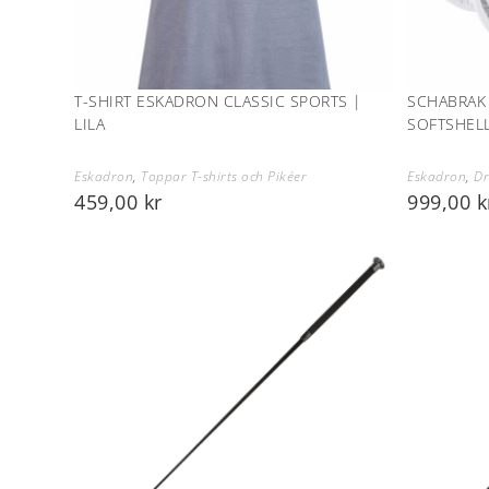
T-SHIRT ESKADRON CLASSIC SPORTS |
SCHABRAK
LILA
SOFTSHELL
Eskadron
,
Toppar T-shirts och Pikéer
Eskadron
,
Dr
459,00
kr
999,00
k