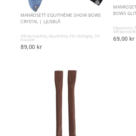
MANROSET
BOWS GLI
MANROSETT EQUITHÈME SHOW BOWS
CRYSTAL | LJUSBLÅ
Hippotonic
,
Vårdprodukt
Vårdprodukter
,
Equithème
,
För tävlingen
,
Till
69,00
kr
huvudet
89,00
kr