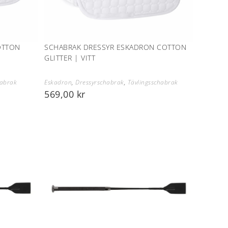
OTTON
SCHABRAK DRESSYR ESKADRON COTTON
GLITTER | VITT
habrak
Eskadron
,
Dressyrschabrak
,
Tävlingsschabrak
569,00
kr