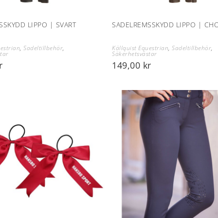
SKYDD LIPPO | SVART
SADELREMSSKYDD LIPPO | CH
uestrian
,
Sadeltillbehör
,
Källquist Equestrian
,
Sadeltillbehör
,
tar
Säkerhetsvästar
r
149,00
kr