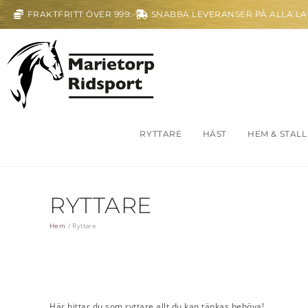
FRAKTFRITT ÖVER 999:-
SNABBA LEVERANSER PÅ ALLA L
RYTTARE
HÄST
HEM & STALL
RYTTARE
Hem
/
Ryttare
Här hittar du som ryttare allt du kan tänkas behöva!