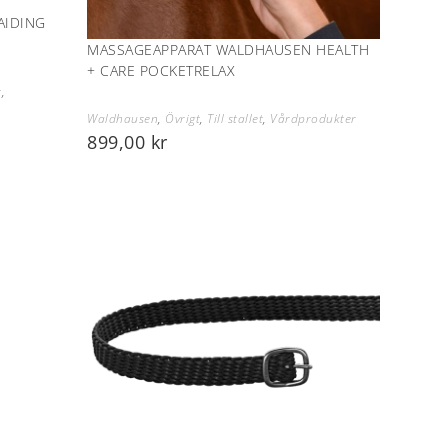
AIDING
MASSAGEAPPARAT WALDHAUSEN HEALTH
+ CARE POCKETRELAX
t
,
Waldhausen
,
Övrigt
,
Till stallet
,
Vårdprodukter
899,00
kr