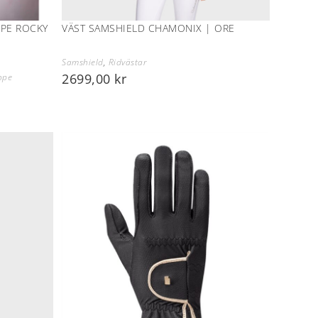
PE ROCKY
VÄST SAMSHIELD CHAMONIX | ORE
Samshield
,
Ridvästar
2699,00
kr
ope