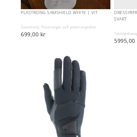
PLASTRONG SAMSHIELD WHITE | VIT
DRESSYRF
SVART
Samshield
,
Plastronger och plastrongnålar
699,00
kr
Tävlingskava
5995,00