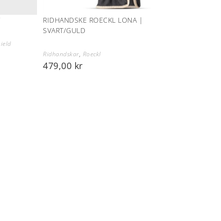
Y
RIDHANDSKE ROECKL LONA |
SVART/GULD
ield
Ridhandskar
,
Roeckl
479,00
kr