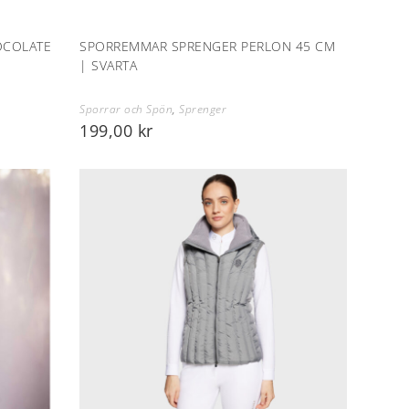
OCOLATE
SPORREMMAR SPRENGER PERLON 45 CM
| SVARTA
Sporrar och Spön
,
Sprenger
199,00
kr