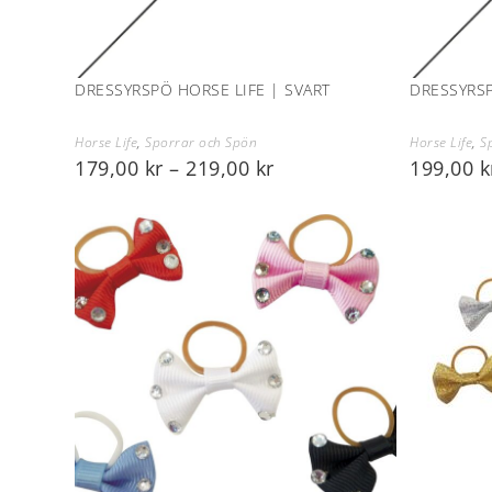
DRESSYRSPÖ HORSE LIFE | SVART
DRESSYRSP
Horse Life
,
Sporrar och Spön
Horse Life
,
S
179,00
kr
–
219,00
kr
199,00
k