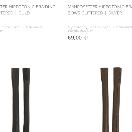
TER HIPPOTONIC BRAIDING
MANROSETTER HIPPOTONIC BR
TTERED | GULD
BOWS GLITTERED | SILVER
För tävlingen
,
Till huvudet
,
Hippotonic
,
För tävlingen
,
Till huvude
er
Vårdprodukter
69,00
kr