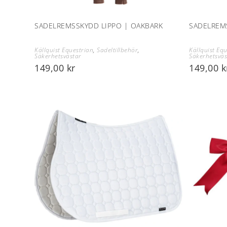
SADELREMSSKYDD LIPPO | OAKBARK
SADELREMS
Källquist Equestrian
,
Sadeltillbehör
,
Källquist Eq
Säkerhetsvästar
Säkerhetsväs
149,00
kr
149,00
k