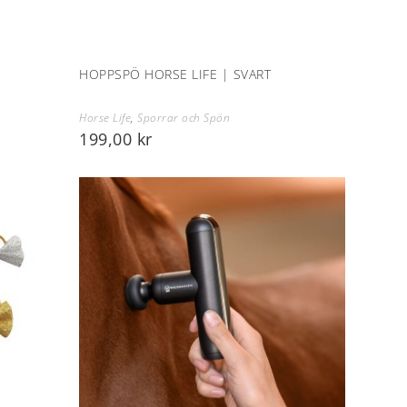
HOPPSPÖ HORSE LIFE | SVART
Horse Life
,
Sporrar och Spön
199,00
kr