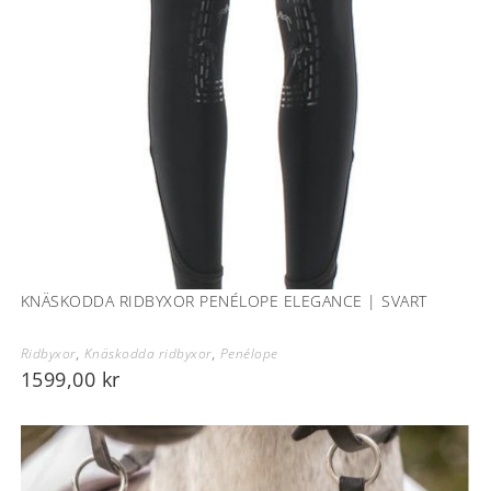
KNÄSKODDA RIDBYXOR PENÉLOPE ELEGANCE | SVART
Ridbyxor
,
Knäskodda ridbyxor
,
Penélope
1599,00
kr