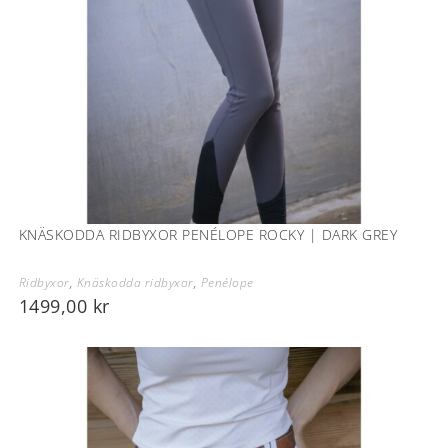
KNÄSKODDA RIDBYXOR PENÉLOPE ROCKY | DARK GREY
Ridbyxor
,
Knäskodda ridbyxor
,
Penélope
1499,00
kr