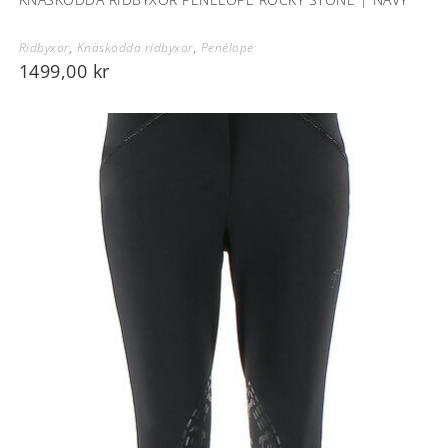
Ridbyxor
,
Knäskodda ridbyxor
,
Penélope
1499,00
kr