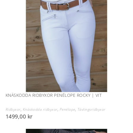
KNÄSKODDA RIDBYXOR PENÉLOPE ROCKY | VIT
Ridbyxor
,
Knäskodda ridbyxor
,
Penélope
,
Tävlingsridbyxor
1499,00
kr