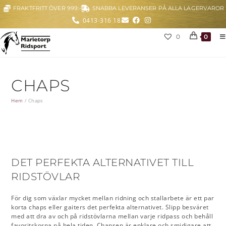
FRAKTFRITT ÖVER 999:-
SNABBA LEVERANSER PÅ ALLA LAGERVAROR
0413-316 18
0
0
CHAPS
Hem
/
Chaps
DET PERFEKTA ALTERNATIVET TILL
RIDSTÖVLAR
För dig som växlar mycket mellan ridning och stallarbete är ett par
korta chaps eller gaiters det perfekta alternativet. Slipp besväret
med att dra av och på ridstövlarna mellan varje ridpass och behåll
favoritskorna på hela tiden. Chapsen är enklare och smidigare att