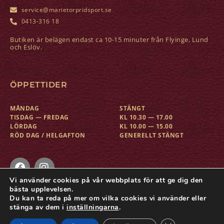
service@marietorpridsport.se
0413-316 18
Butiken är belägen endast ca 10-15 minuter från Flyinge, Lund
och Eslöv.
ÖPPETTIDER
MÅNDAG
STÄNGT
TISDAG — FREDAG
KL 10.30 — 17.00
LÖRDAG
KL 10.00 — 15.00
RÖD DAG / HELGAFTON
GENERELLT STÄNGT
Vi använder cookies på vår webbplats för att ge dig den
bästa upplevelsen.
Du kan ta reda på mer om vilka cookies vi använder eller
COPYRIGHT © MARIETORP RIDSPORT
stänga av dem i
inställningarna
.
KONTAKT
KÖPVILLKOR
BYTEN OCH RETURER