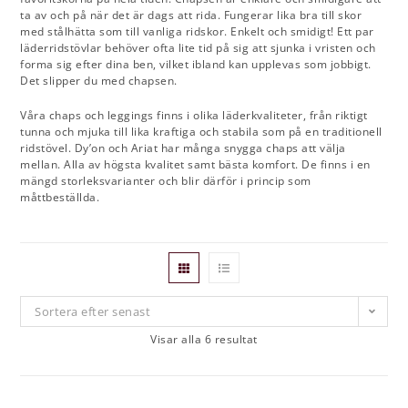
ta av och på när det är dags att rida. Fungerar lika bra till skor
med stålhätta som till vanliga ridskor. Enkelt och smidigt! Ett par
läderridstövlar behöver ofta lite tid på sig att sjunka i vristen och
forma sig efter dina ben, vilket ibland kan upplevas som jobbigt.
Det slipper du med chapsen.
Våra chaps och leggings finns i olika läderkvaliteter, från riktigt
tunna och mjuka till lika kraftiga och stabila som på en traditionell
ridstövel. Dy’on och Ariat har många snygga chaps att välja
mellan. Alla av högsta kvalitet samt bästa komfort. De finns i en
mängd storleksvarianter och blir därför i princip som
måttbeställda.
Sortera efter senast
Visar alla 6 resultat