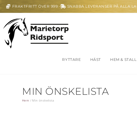
FRAKTFRITT ÖVER 999:-
SNABBA LEVERANSER PÅ ALLA L
RYTTARE
HÄST
HEM & STALL
MIN ÖNSKELISTA
Hem
/
Min önskelista