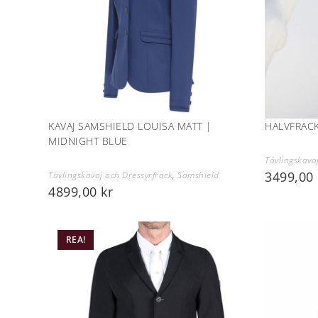
KAVAJ SAMSHIELD LOUISA MATT |
HALVFRACK
MIDNIGHT BLUE
Tävlingskava
3499,00
Tävlingskavaj och Dressyrfrack
,
Samshield
4899,00
kr
REA!