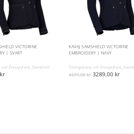
SHIELD VICTORINE
KAVAJ SAMSHIELD VICTORINE
Y | SVART
EMBROIDERY | NAVY
j och Dressyrfrack
,
Samshield
Tävlingskavaj och Dressyrfrack
,
Samsh
kr
3289,00
kr
4699,00
kr