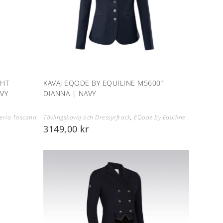
GHT
KAVAJ EQODE BY EQUILINE M56001
AVY
DIANNA | NAVY
leria Toscana
Tävlingskavaj och Dressyrfrack
,
EQode by Equiline
3149,00
kr