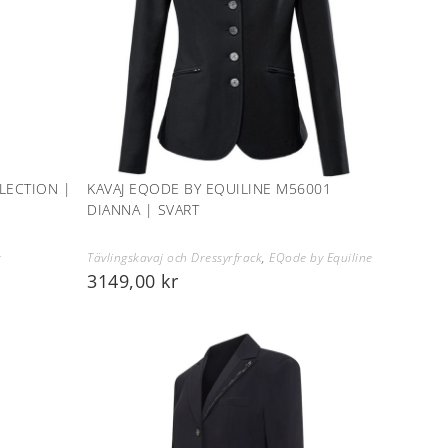
LECTION |
KAVAJ EQODE BY EQUILINE M56001
DIANNA | SVART
r
Tävlingskavaj och Dressyrfrack
,
EQode by Equiline
3149,00
kr