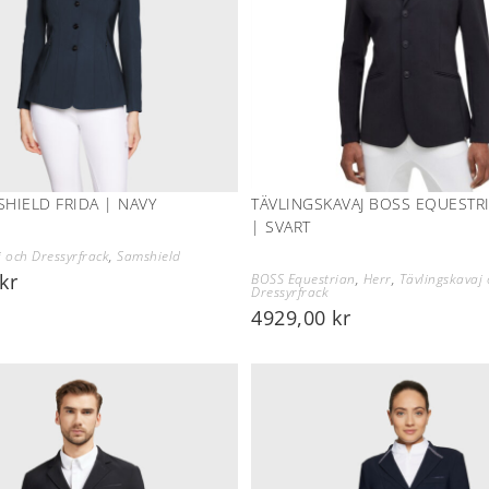
SHIELD FRIDA | NAVY
TÄVLINGSKAVAJ BOSS EQUESTR
| SVART
j och Dressyrfrack
,
Samshield
kr
BOSS Equestrian
,
Herr
,
Tävlingskavaj
Dressyrfrack
4929,00
kr