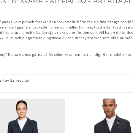
 I BEKVÄMA MATERIAL SOM ÄR LÄTTA ATT
Spooks
kavajer och frackar är uppskattade både för sin fina design och för 
e när de ligger nerpackade i bilen och håller formen, tvätt efter tvätt.
Sams
d lika aktuella och ofta det självklara valet för den som vill ha en tidlös de
klusiva och eleganta tävlingskavajer och dressyrfrackar som tilltalar mång
op? Kontakta oss gärna så försöker vi ta hem det till dig. Fler modeller k
24 av 32 resultat