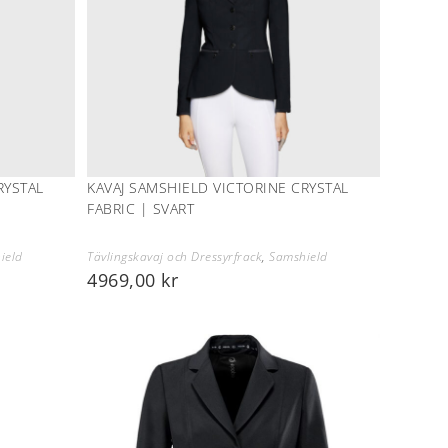
RYSTAL
KAVAJ SAMSHIELD VICTORINE CRYSTAL
FABRIC | SVART
ield
Tävlingskavaj och Dressyrfrack
,
Samshield
4969,00
kr