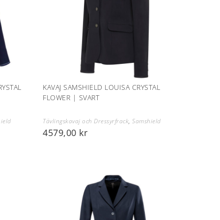
RYSTAL
KAVAJ SAMSHIELD LOUISA CRYSTAL
FLOWER | SVART
ield
Tävlingskavaj och Dressyrfrack
,
Samshield
4579,00
kr