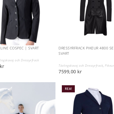
ILINE COSPEC | SVART
DRESSYRFRACK PIKEUR 4800 SE
SVART
lingskavaj och Dressyrfrack
kr
Tävlingskavaj och Dressyrfrack
,
Pikeu
7599,00
kr
REA!