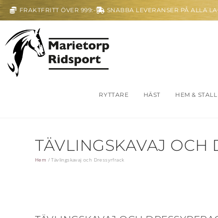
FRAKTFRITT ÖVER 999:-
SNABBA LEVERANSER PÅ ALLA L
RYTTARE
HÄST
HEM & STALL
TÄVLINGSKAVAJ OCH
Hem
/
Tävlingskavaj och Dressyrfrack