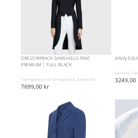
DRESSYRFRACK SAMSHIELD FRAC
KAVAJ EQU
PREMIUM | FULL BLACK
Equiline
,
Täv
3249,00
Tävlingskavaj och Dressyrfrack
,
Samshield
7699,00
kr