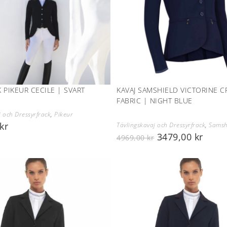
 PIKEUR CECILE | SVART
KAVAJ SAMSHIELD VICTORINE C
FABRIC | NIGHT BLUE
j och Dressyrfrack
,
Pikeur
kr
Tävlingskavaj och Dressyrfrack
,
Samsh
3479,00
kr
4969,00
kr