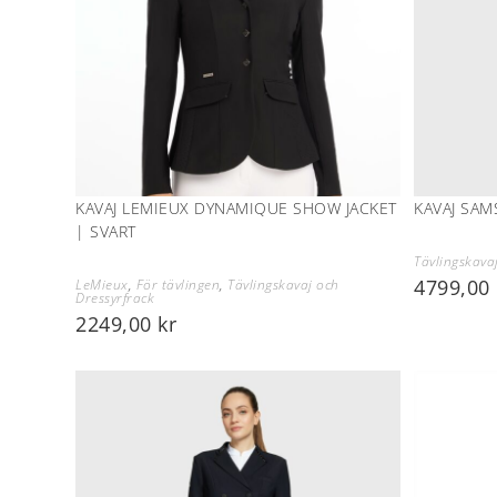
KAVAJ LEMIEUX DYNAMIQUE SHOW JACKET
KAVAJ SAM
| SVART
Tävlingskava
4799,00
LeMieux
,
För tävlingen
,
Tävlingskavaj och
Dressyrfrack
2249,00
kr