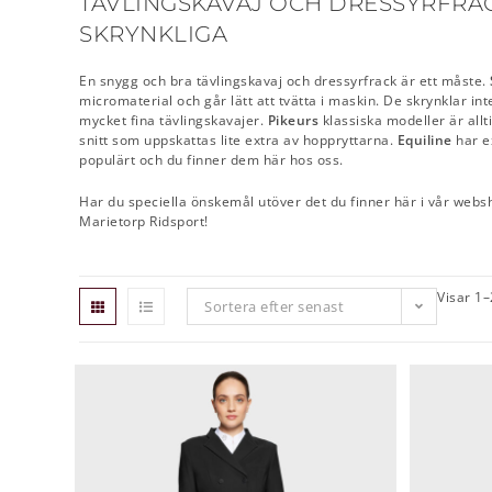
TÄVLINGSKAVAJ OCH DRESSYRFRACK
SKRYNKLIGA
En snygg och bra tävlingskavaj och dressyrfrack är ett måste.
micromaterial och går lätt att tvätta i maskin. De skrynklar int
mycket fina tävlingskavajer.
Pikeurs
klassiska modeller är allti
snitt som uppskattas lite extra av hoppryttarna.
Equiline
har ex
populärt och du finner dem här hos oss.
Har du speciella önskemål utöver det du finner här i vår websh
Marietorp Ridsport!
Visar 1–
Sortera efter senast