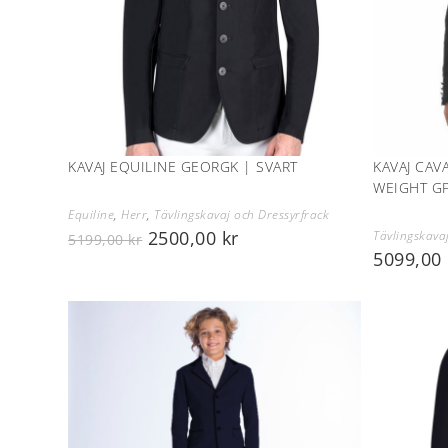
KAVAJ EQUILINE GEORGK | SVART
KAVAJ CAV
WEIGHT GP
Equiline
,
Herr
,
Tävlingskavaj och Dressyrfrack
2500,00
kr
Tävlingskava
5199,00
kr
5099,00