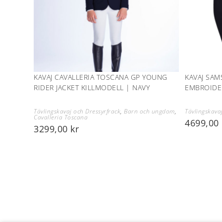
KAVAJ CAVALLERIA TOSCANA GP YOUNG
KAVAJ SAM
RIDER JACKET KILLMODELL | NAVY
EMBROIDER
Tävlingskavaj och Dressyrfrack
,
Barn och ungdom
,
Tävlingskava
Cavalleria Toscana
4699,00
3299,00
kr