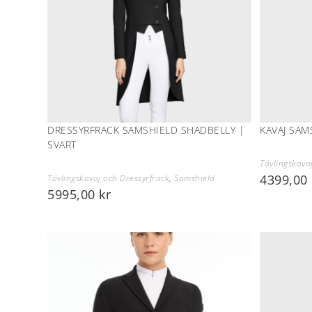
DRESSYRFRACK SAMSHIELD SHADBELLY |
KAVAJ SAM
SVART
Tävlingskava
4399,00
Tävlingskavaj och Dressyrfrack
,
Samshield
5995,00
kr