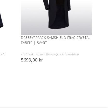
DRESSYRFRACK SAMSHIELD FRAC CRYSTAL
FABRIC | SVART
ield
Tävlingskavaj och Dressyrfrack
,
Samshield
5699,00
kr