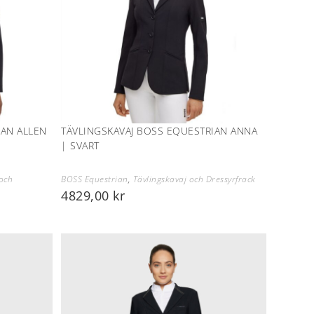
IAN ALLEN
TÄVLINGSKAVAJ BOSS EQUESTRIAN ANNA
| SVART
 och
BOSS Equestrian
,
Tävlingskavaj och Dressyrfrack
4829,00
kr