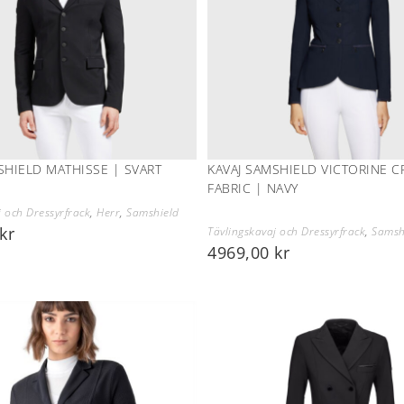
SHIELD MATHISSE | SVART
KAVAJ SAMSHIELD VICTORINE C
FABRIC | NAVY
j och Dressyrfrack
,
Herr
,
Samshield
kr
Tävlingskavaj och Dressyrfrack
,
Samsh
4969,00
kr