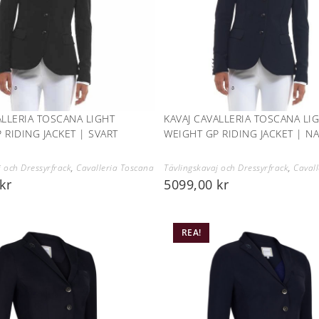
ALLERIA TOSCANA LIGHT
KAVAJ CAVALLERIA TOSCANA LI
 RIDING JACKET | SVART
WEIGHT GP RIDING JACKET | N
j och Dressyrfrack
,
Cavalleria Toscana
Tävlingskavaj och Dressyrfrack
,
Caval
kr
5099,00
kr
REA!