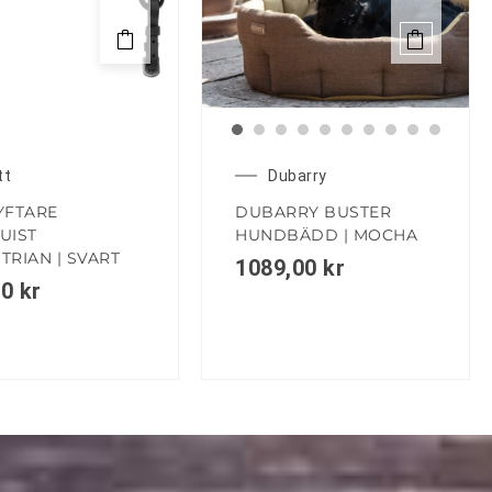
tt
Dubarry
YFTARE
DUBARRY BUSTER
UIST
HUNDBÄDD | MOCHA
TRIAN | SVART
1089,00
kr
00
kr