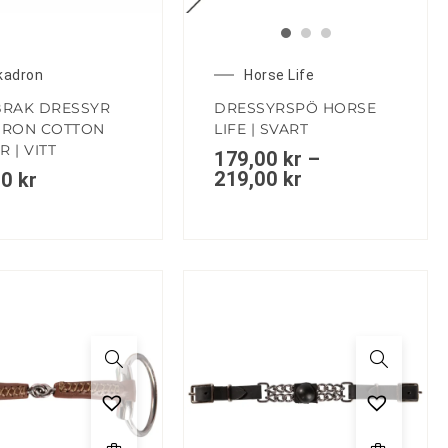
kadron
Horse Life
RAK DRESSYR
DRESSYRSPÖ HORSE
DRON COTTON
LIFE | SVART
R | VITT
179,00
kr
–
219,00
kr
00
kr