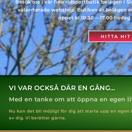
Besök oss i vår fina ridsportbutik belägen i Sl
välsorterade webshop. Butiken är belägen en
öppet kl 10.30 —17.00 tisdag 
HITTA HI
VI VAR OCKSÅ DÄR EN GÅNG…
Med en tanke om att öppna en egen li
Nu kan det bli möjligt för dig att starta upp en egen
av dig. Vi berättar gärna.