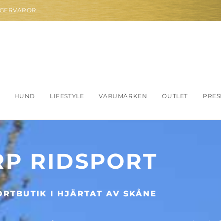
AGERVAROR
HUND
LIFESTYLE
VARUMÄRKEN
OUTLET
PRES
P RIDSPORT
ORTBUTIK I HJÄRTAT AV SKÅNE