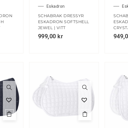
Eskadron
Es
ADRON
SCHABRAK DRESSYR
SCHA
SH
ESKADRON SOFTSHELL
ESKA
Y
JEWEL | VITT
CRYST
999,00
kr
949,