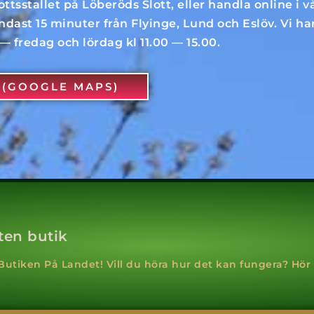
ottsstallet på Löberöds Slott, eller handla online i v
dast 15 minuter från Flyinge, Lund och Eslöv. Vi ha
— fredag och lördag kl 11.00 — 15.00.
T (GOOGLE MAPS)
ten butik
 Butiken På Landet! Vill du höra hur det kan fungera? Hör