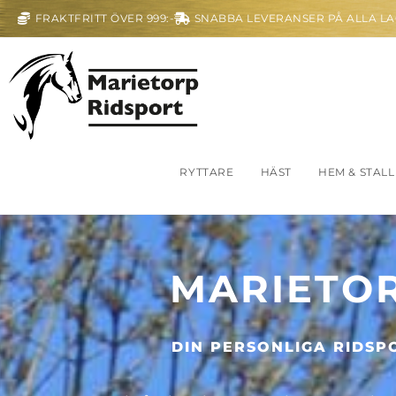
FRAKTFRITT ÖVER 999:-
SNABBA LEVERANSER PÅ ALLA L
RYTTARE
HÄST
HEM & STALL
MARIETOR
DIN PERSONLIGA RIDSP