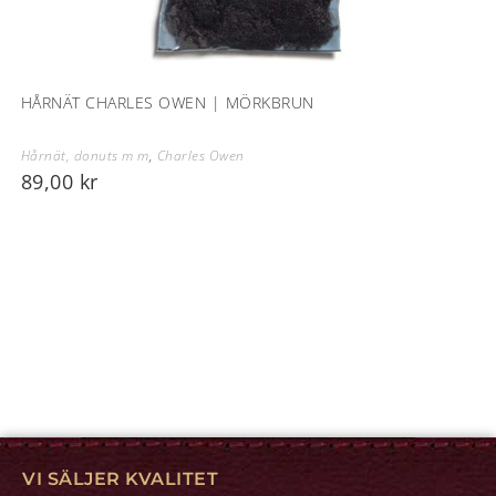
HÅRNÄT CHARLES OWEN | MÖRKBRUN
Hårnät, donuts m m
,
Charles Owen
89,00
kr
VI SÄLJER KVALITET