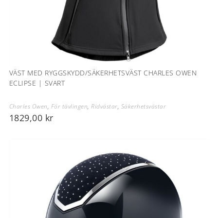
VÄST MED RYGGSKYDD/SÄKERHETSVÄST CHARLES OWEN
ECLIPSE | SVART
Charles Owen
,
För tävlingen
,
Ridvästar
,
Säkerhetsvästar
1829,00
kr