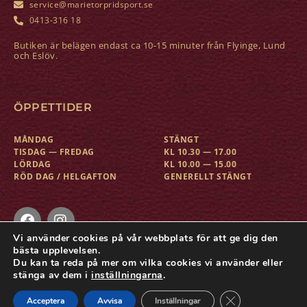
service@marietorpridsport.se
0413-316 18
Butiken är belägen endast ca 10-15 minuter från Flyinge, Lund
och Eslöv.
ÖPPETTIDER
MÅNDAG
STÄNGT
TISDAG — FREDAG
KL 10.30 — 17.00
LÖRDAG
KL 10.00 — 15.00
RÖD DAG / HELGAFTON
GENERELLT STÄNGT
Vi använder cookies på vår webbplats för att ge dig den
bästa upplevelsen.
Du kan ta reda på mer om vilka cookies vi använder eller
COPYRIGHT © MARIETORP RIDSPORT
stänga av dem i
inställningarna
.
KONTAKT
KÖPVILLKOR
BYTEN OCH RETURER
Close GDPR Cook
Acceptera
Avvisa
Inställningar