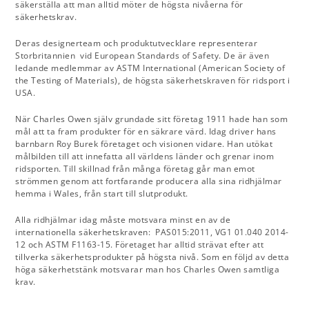
säkerställa att man alltid möter de högsta nivåerna för
säkerhetskrav.
Deras designerteam och produktutvecklare representerar
Storbritannien vid European Standards of Safety. De är även
ledande medlemmar av ASTM International (American Society of
the Testing of Materials), de högsta säkerhetskraven för ridsport i
USA.
När Charles Owen själv grundade sitt företag 1911 hade han som
mål att ta fram produkter för en säkrare värd. Idag driver hans
barnbarn Roy Burek företaget och visionen vidare. Han utökat
målbilden till att innefatta all världens länder och grenar inom
ridsporten. Till skillnad från många företag går man emot
strömmen genom att fortfarande producera alla sina ridhjälmar
hemma i Wales, från start till slutprodukt.
Alla ridhjälmar idag måste motsvara minst en av de
internationella säkerhetskraven: PAS015:2011, VG1 01.040 2014-
12 och ASTM F1163-15. Företaget har alltid strävat efter att
tillverka säkerhetsprodukter på högsta nivå. Som en följd av detta
höga säkerhetstänk motsvarar man hos Charles Owen samtliga
krav.