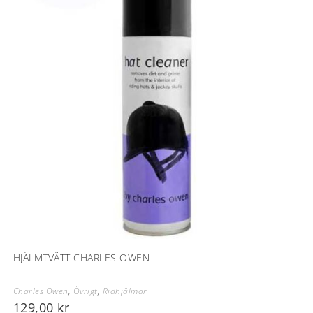
HJÄLMTVÄTT CHARLES OWEN
Charles Owen
,
Övrigt
,
Ridhjälmar
129,00
kr