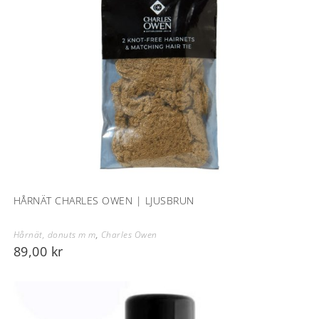
HÅRNÄT CHARLES OWEN | LJUSBRUN
Hårnät, donuts m m
,
Charles Owen
89,00
kr