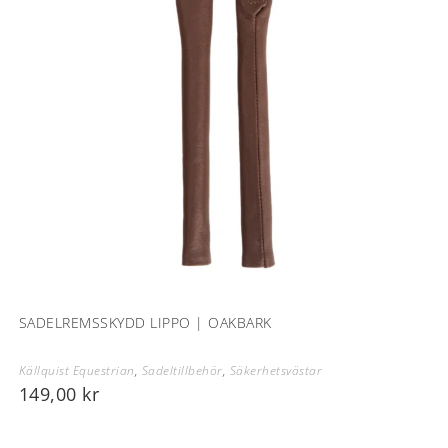
SADELREMSSKYDD LIPPO | OAKBARK
Källquist Equestrian
,
Sadeltillbehör
,
Säkerhetsvästar
149,00
kr