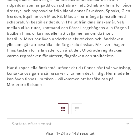
ridpaddar som är padd och schabrak i ett. Schabrak finns för både
dressyr- och hoppsadlar från bland annat Eskadron, Spooks, Glen
Gordon, Equiline och Mias RS. Mias är för många jämställt med
schabrak. Vi beställer det du vill ha utifrån dina önskemål. Välj
mellan olika rutor, kantband och flätor i regnbågens alla färger. I
butiken finns olika modeller att välja mellan om du inte vill
beställa. Mias har även underbara skrittäcken och ländtäcken i
ylle som går att beställa i de färger du önskar. För livet i hagen
finns täcken för alla väder och årstider. Ofodrade regntäcken,
varma regntäcken för vintern, flugtäcken och stalltäcken.
Har du speciella önskemål utöver det du finner här i vår webshop,
kontakta oss gärna så försöker vi ta hem det till dig. Fler modeller
kan även finnas i butiken – välkommen att besöka oss på
Marietorp Ridsport!
Sortera efter senast
Visar 1–24 av 143 resultat