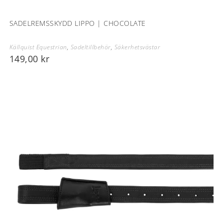
SADELREMSSKYDD LIPPO | CHOCOLATE
Källquist Equestrian
,
Sadeltillbehör
,
Säkerhetsvästar
149,00
kr