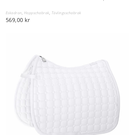
Eskadron
,
Hoppschabrak
,
Tävlingsschabrak
569,00
kr