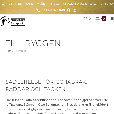
FRAKTFRITT ÖVER 999:-
SNABBA LEVERANSER PÅ ALLA LAGERVAROR
0413-316 18
0
0
TILL RYGGEN
Hem
/
Till ryggen
SADELTILLBEHÖR, SCHABRAK,
PADDAR OCH TÄCKEN
Här hittar du alla sadeltillbehör du behöver. Sadelgjordar från Eric
le Tixerant, Stübben, Otto Schumacher, Treadstone m fl, stigläder i
olika längder, stigbyglar från Sprenger, förbyglar, bröstor och
sadelpaddar. Mattes gör fantastiska sadelpaddar och även