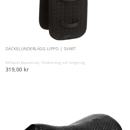
DÄCKELUNDERLÄGG LIPPO | SVART
Källquist Equestrian
,
Tömkörning och longering
319,00
kr