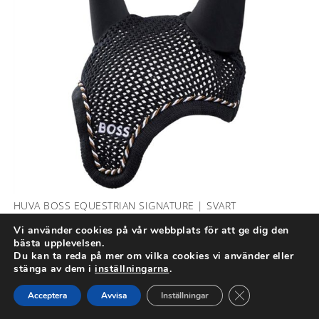
HUVA BOSS EQUESTRIAN SIGNATURE | SVART
Vi använder cookies på vår webbplats för att ge dig den
BOSS Equestrian
,
Hoppschabrak
,
Huvor och Flughuvor
bästa upplevelsen.
649,00
kr
Du kan ta reda på mer om vilka cookies vi använder eller
stänga av dem i
inställningarna
.
Close GDPR Cook
Acceptera
Avvisa
Inställningar