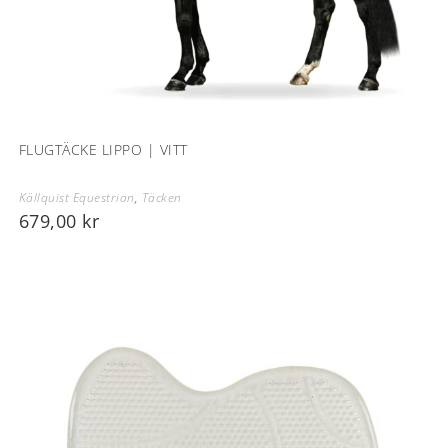
FLUGTÄCKE LIPPO | VITT
Källquist Equestrian
,
Täcken
679,00
kr