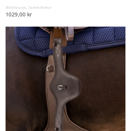
Waldhausen
,
Sadeltillbehör
1029,00
kr