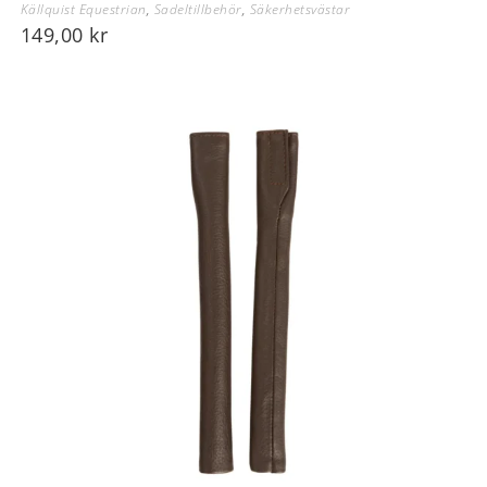
Källquist Equestrian
,
Sadeltillbehör
,
Säkerhetsvästar
149,00
kr