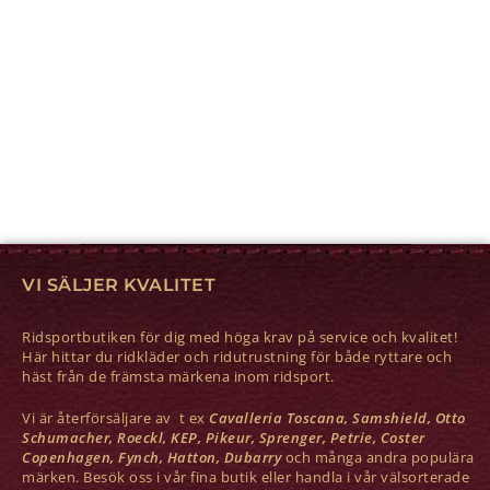
VI SÄLJER KVALITET
Ridsportbutiken för dig med höga krav på service och kvalitet!
Här hittar du ridkläder och ridutrustning för både ryttare och
häst från de främsta märkena inom ridsport.
Vi är återförsäljare av t ex
Cavalleria Toscana, Samshield, Otto
Schumacher, Roeckl, KEP, Pikeur, Sprenger, Petrie, Coster
Copenhagen, Fynch, Hatton, Dubarry
och många andra populära
märken. Besök oss i vår fina butik eller handla i vår välsorterade