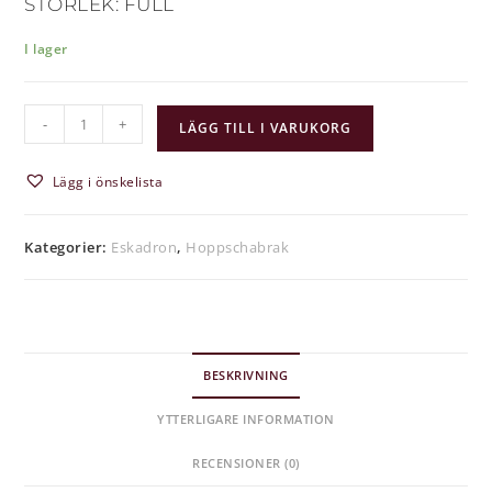
STORLEK: FULL
I lager
-
+
LÄGG TILL I VARUKORG
Lägg i önskelista
Kategorier:
Eskadron
,
Hoppschabrak
BESKRIVNING
YTTERLIGARE INFORMATION
RECENSIONER (0)