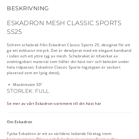
BESKRIVNING
ESKADRON MESH CLASSIC SPORTS
SS25
Stilrent schabrak från Eskadron Classic Sports 25, designat för att
ge ett exklusivt intryck. Det är detaljerat med ett elegant kantband
i siden och ett yttre tyg av mesh. Schabraket är tillverkat av
andningsbart material som håller din häst torr och bekväm under
hela ridpasset. Eskadron Classic Sports-logotypen är vackert
placerad som en lyxig detalj.
Maskintvätt 30º
STORLEK: FULL
Se mer av vårt Eskadron-sortiment till din häst här
Om Eskadron
Tyska Eskadron är ett av världens ledande företag inom