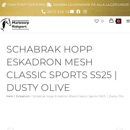
FRAKTFRITT ÖVER 999:-
SNABBA LEVERANSER PÅ ALLA LAGERVAROR
0413-316 18
0
0
SCHABRAK HOPP
ESKADRON MESH
CLASSIC SPORTS SS25 |
DUSTY OLIVE
Hem
/
Eskadron
/
Schabrak hopp Eskadron Mesh Classic Sports SS25 | Dusty Olive