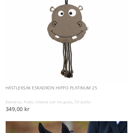
HÄSTLEKSAK ESKADRON HIPPO PLATINUM 25
Eskadron
,
Foder, tillskott och lite godis
,
Till stallet
349,00
kr