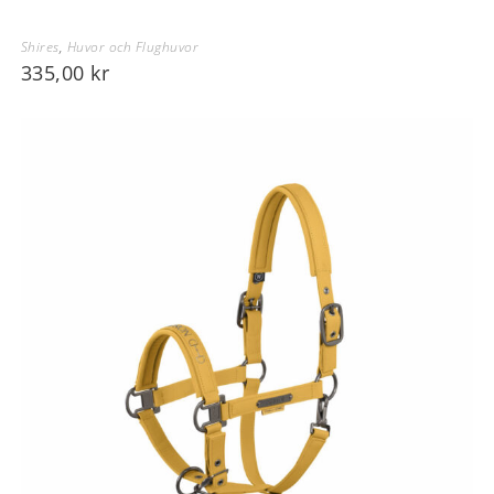
Shires
,
Huvor och Flughuvor
335,00
kr