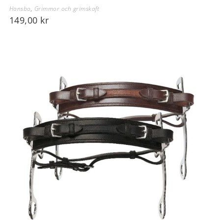
Hansbo
,
Grimmor och grimskaft
149,00
kr