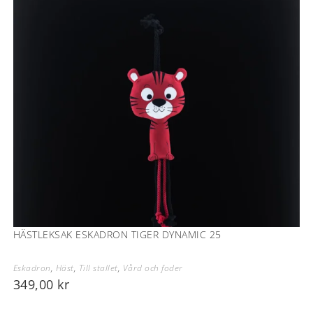
HÄSTLEKSAK ESKADRON TIGER DYNAMIC 25
Eskadron
,
Häst
,
Till stallet
,
Vård och foder
349,00
kr