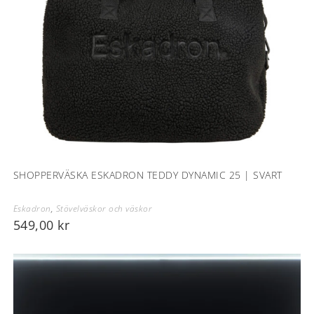
SHOPPERVÄSKA ESKADRON TEDDY DYNAMIC 25 | SVART
Eskadron
,
Stövelväskor och väskor
549,00
kr