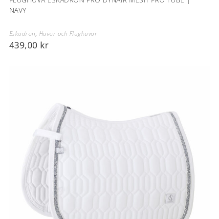
NAVY
Eskadron
,
Huvor och Flughuvor
439,00
kr