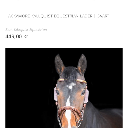
HACKAMORE KÄLLQUIST EQUESTRIAN LÄDER | SVART
Bett
,
Källquist Equestrian
449,00
kr