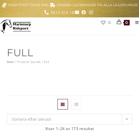
FRAKTFRITT ÖVER 999:-
SNABBA LEVERANSER PÅ ALLA LAGERVAROR
0413-316 18
0
0
FULL
Hem
/
Produkt Storlek
/
Full
Sortera efter senast
Visar 1–24 av 173 resultat