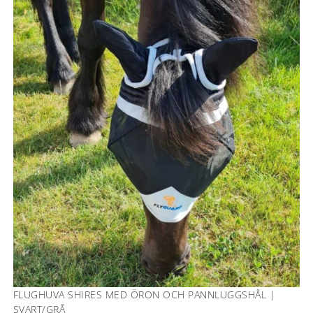
FLUGHUVA SHIRES MED ÖRON OCH PANNLUGGSHÅL |
SVART/GRÅ