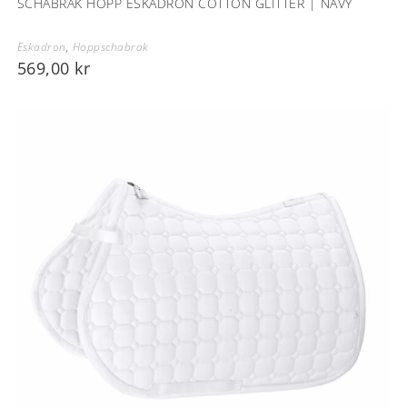
SCHABRAK HOPP ESKADRON COTTON GLITTER | NAVY
Eskadron
,
Hoppschabrak
569,00
kr