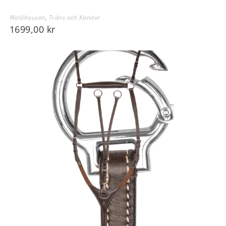
Waldhausen
,
Träns och Kandar
1699,00
kr