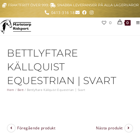
FRAKTFRITT ÖVER 999:-
SNABBA LEVERANSER PÅ ALLA LAGERVAROR
0413-316 18
0
0
BETTLYFTARE
KÄLLQUIST
EQUESTRIAN | SVART
Hem
/
Bett
/
Bettlyftare Källquist Equestrian | Svart
Föregående produkt
Nästa produkt