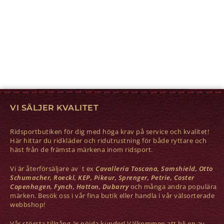
VI SÄLJER KVALITET
Ridsportbutiken för dig med höga krav på service och kvalitet!
Här hittar du ridkläder och ridutrustning för både ryttare och
häst från de främsta märkena inom ridsport.
Vi är återförsäljare av t ex
Cavalleria Toscana, Samshield, Otto
Schumacher, Roeckl, KEP, Pikeur, Sprenger, Petrie, Coster
Copenhagen, Fynch, Hatton, Dubarry
och många andra populära
märken. Besök oss i vår fina butik eller handla i vår välsorterade
webbshop!
Vår största tillgång är nöjda kunder! Välkommen att bli en av