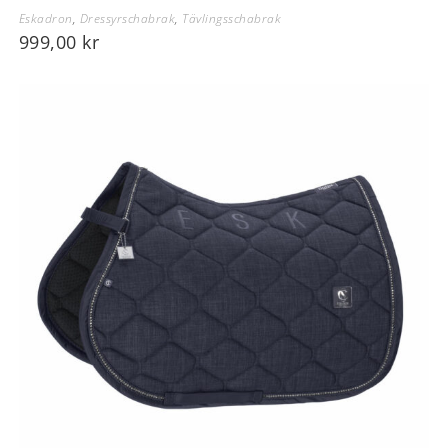
Eskadron
,
Dressyrschabrak
,
Tävlingsschabrak
999,00
kr