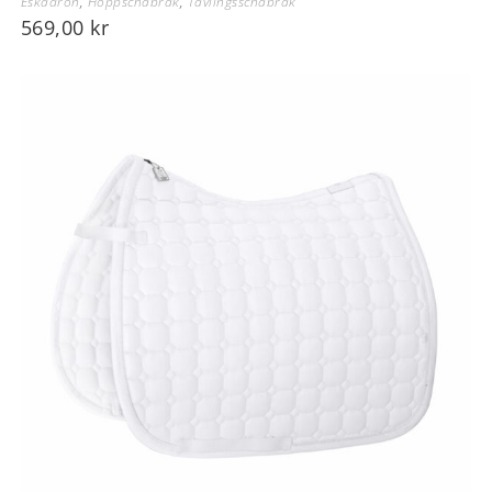
Eskadron
,
Hoppschabrak
,
Tävlingsschabrak
569,00
kr