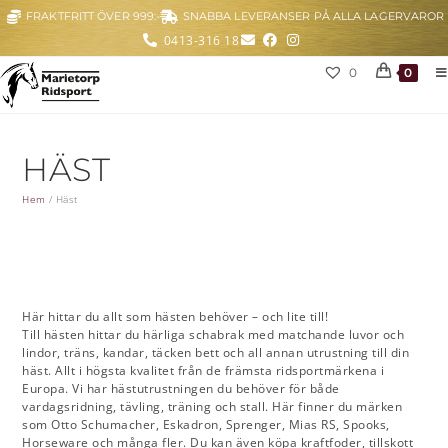
FRAKTFRITT ÖVER 999:-
SNABBA LEVERANSER PÅ ALLA LAGERVAROR
0413-316 18
0
0
HÄST
Hem
/
Häst
Här hittar du allt som hästen behöver – och lite till!
Till hästen hittar du härliga schabrak med matchande luvor och
lindor, träns, kandar, täcken bett och all annan utrustning till din
häst. Allt i högsta kvalitet från de främsta ridsportmärkena i
Europa. Vi har hästutrustningen du behöver för både
vardagsridning, tävling, träning och stall. Här finner du märken
som Otto Schumacher, Eskadron, Sprenger, Mias RS, Spooks,
Horseware och många fler. Du kan även köpa kraftfoder, tillskott