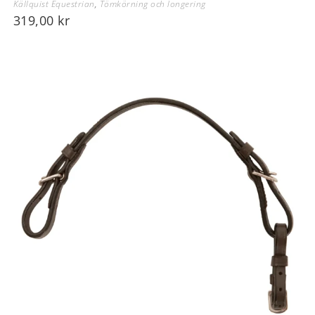
Källquist Equestrian
,
Tömkörning och longering
319,00
kr