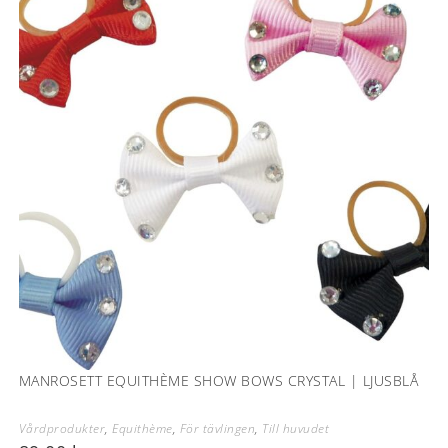
MANROSETT EQUITHÈME SHOW BOWS CRYSTAL | LJUSBLÅ
Vårdprodukter
,
Equithème
,
För tävlingen
,
Till huvudet