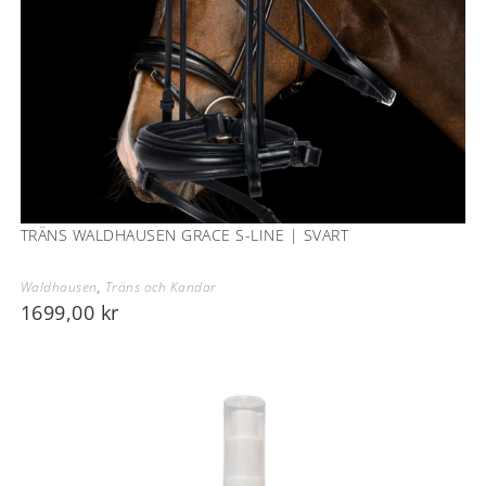
TRÄNS WALDHAUSEN GRACE S-LINE | SVART
Waldhausen
,
Träns och Kandar
1699,00
kr