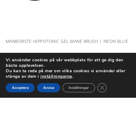
MANBORSTE HIPPOTONIC GEL MANE BRUSH | NEON BLUE
Vårdprodukter
,
Hippotonic
Vi använder cookies på vår webbplats för att ge dig den
99,00
kr
bästa upplevelsen.
Du kan ta reda på mer om vilka cookies vi använder eller
stänga av dem i
inställningarna
.
Close GDPR Cook
Acceptera
Avvisa
Inställningar