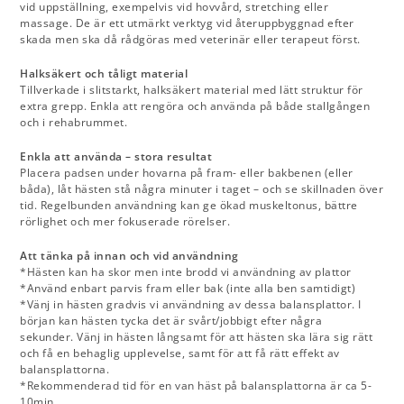
vid uppställning, exempelvis vid hovvård, stretching eller
massage. De är ett utmärkt verktyg vid återuppbyggnad efter
skada men ska då rådgöras med veterinär eller terapeut först.
Halksäkert och tåligt material
Tillverkade i slitstarkt, halksäkert material med lätt struktur för
extra grepp. Enkla att rengöra och använda på både stallgången
och i rehabrummet.
Enkla att använda – stora resultat
Placera padsen under hovarna på fram- eller bakbenen (eller
båda), låt hästen stå några minuter i taget – och se skillnaden över
tid. Regelbunden användning kan ge ökad muskeltonus, bättre
rörlighet och mer fokuserade rörelser.
Att tänka på innan och vid användning
*Hästen kan ha skor men inte brodd vi användning av plattor
*Använd enbart parvis fram eller bak (inte alla ben samtidigt)
*Vänj in hästen gradvis vi användning av dessa balansplattor. I
början kan hästen tycka det är svårt/jobbigt efter några
sekunder. Vänj in hästen långsamt för att hästen ska lära sig rätt
och få en behaglig upplevelse, samt för att få rätt effekt av
balansplattorna.
*Rekommenderad tid för en van häst på balansplattorna är ca 5-
10min.