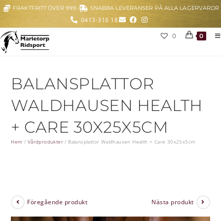
FRAKTFRITT ÖVER 999:-
SNABBA LEVERANSER PÅ ALLA LAGERVAROR
0413-316 18
0
0
BALANSPLATTOR
WALDHAUSEN HEALTH
+ CARE 30X25X5CM
Hem
/
Vårdprodukter
/
Balansplattor Waldhausen Health + Care 30x25x5cm
Föregående produkt
Nästa produkt