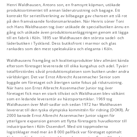
Henri Waldhausen, Antons son, en framsynt köpman, utökade
produktsortimentet till annan läderutrustning och bagage. Ett
kontrakt för serietillverkning av bilbagage gav chansen att slå rot
på den framväxande fordonsmarknaden. När Henris söner Toni
och Hans Waldhausen tog över utökade de specialbutiken ännu en
gång och utökade även produktionsanläggningen genom att lägga
till en fabrik i Köln. 1895 var Waldhausen den största sadel- och
läderbutiken i Tyskland. Dess butiksfront i marmor och glas
rankades som den mest spektakulära och eleganta i Köln.
Waldhausens framgång och kvalitetsprodukter blev allmänt kända
eftersom företaget levererade till olika kungahus och adel. Tyvärr
totalförstördes såväl produktionsplatsen som butiken under andra
världskriget. Det var Ernst Albrecht Assenmacher Senior som
byggde om företaget och återigen satte fokus på ridutrustning.
När hans son Ernst Albrecht Assenmacher Junior tog över
företaget fick man en stark tillväxt och Waldhausen blev välkänt
som en ledande leverantör av hästsportartiklar. 1969 tog
Waldhausen över Moll-sadlar och sedan 1972 har Waldhausen
levererat till den tyska olympiska kommittén för ridning (DOKR). År
2000 banade Ernst Albrecht Assenmacher Junior vägen för
ytterligare expansion genom att flytta företagets huvudkontor till
industriparken i Köln Ossendorf. Med sitt toppmoderna
logistiklager med mer än 8 000 pallfack var företaget optimalt