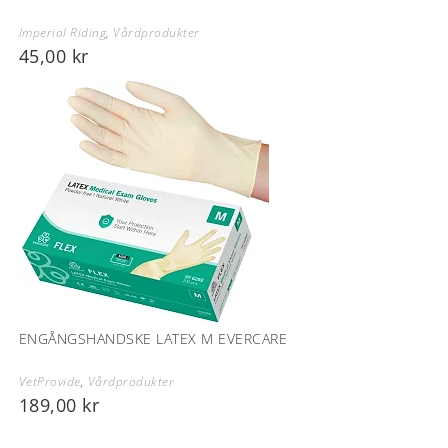
Imperial Riding
,
Vårdprodukter
45,00
kr
ENGÅNGSHANDSKE LATEX M EVERCARE
VetProvide
,
Vårdprodukter
189,00
kr