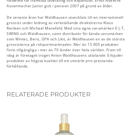
förberett för framtida utveckling och expansion. Ernst Albrecht
Assenmacher Junior gick i pension 2007 på grund av ålder.
De senaste åren har Waldhausen utvecklats till en internationell
grossist under ledning av verkställande direktörerna Klaus
Reinken och Michael Manefeld. Med sina egna varumärken E·L·T,
SWING och Waldhausen, samt distributör för kända varumärken
som Wintec, Beris, GPA och Likit, är Waldhausen en av de största
grossisterna på ridsportmarknaden. Mer än 15 000 produkter
finns tillgängliga i mer än 70 länder över hela världen. Fram till
idag är företaget troget Anton Waldhausens uttalande: Erbjuder
produkter av högsta kvalitet till ett utmärkt pris-prestanda-
förhållande.
RELATERADE PRODUKTER