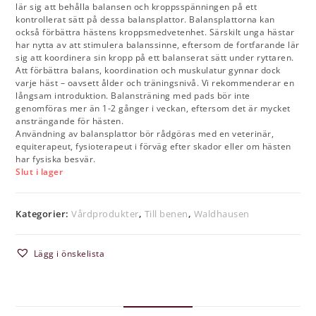
lär sig att behålla balansen och kroppsspänningen på ett
kontrollerat sätt på dessa balansplattor. Balansplattorna kan
också förbättra hästens kroppsmedvetenhet. Särskilt unga hästar
har nytta av att stimulera balanssinne, eftersom de fortfarande lär
sig att koordinera sin kropp på ett balanserat sätt under ryttaren.
Att förbättra balans, koordination och muskulatur gynnar dock
varje häst – oavsett ålder och träningsnivå. Vi rekommenderar en
långsam introduktion. Balansträning med pads bör inte
genomföras mer än 1-2 gånger i veckan, eftersom det är mycket
ansträngande för hästen.
Användning av balansplattor bör rådgöras med en veterinär,
equiterapeut, fysioterapeut i förväg efter skador eller om hästen
har fysiska besvär.
Slut i lager
Kategorier:
Vårdprodukter
,
Till benen
,
Waldhausen
Lägg i önskelista