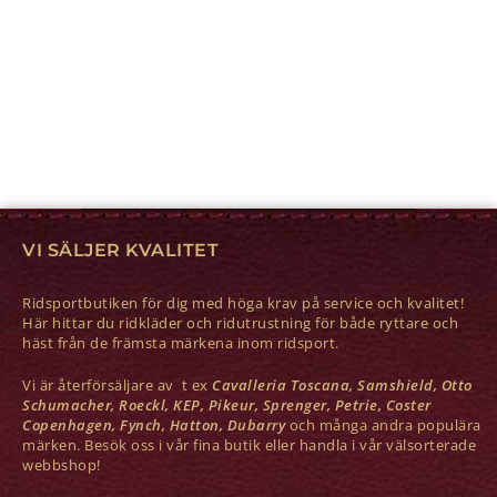
VI SÄLJER KVALITET
Ridsportbutiken för dig med höga krav på service och kvalitet!
Här hittar du ridkläder och ridutrustning för både ryttare och
häst från de främsta märkena inom ridsport.
Vi är återförsäljare av t ex
Cavalleria Toscana, Samshield, Otto
Schumacher, Roeckl, KEP, Pikeur, Sprenger, Petrie, Coster
Copenhagen, Fynch, Hatton, Dubarry
och många andra populära
märken. Besök oss i vår fina butik eller handla i vår välsorterade
webbshop!