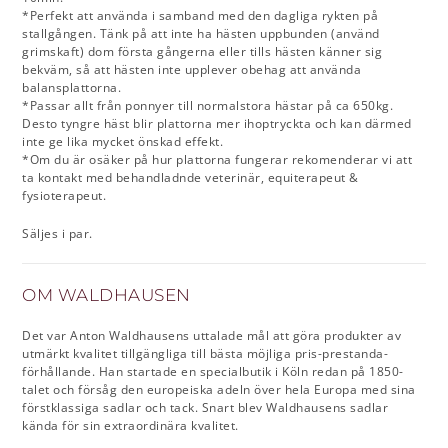
*Perfekt att använda i samband med den dagliga rykten på
stallgången. Tänk på att inte ha hästen uppbunden (använd
grimskaft) dom första gångerna eller tills hästen känner sig
bekväm, så att hästen inte upplever obehag att använda
balansplattorna.
*Passar allt från ponnyer till normalstora hästar på ca 650kg.
Desto tyngre häst blir plattorna mer ihoptryckta och kan därmed
inte ge lika mycket önskad effekt.
*Om du är osäker på hur plattorna fungerar rekomenderar vi att
ta kontakt med behandladnde veterinär, equiterapeut &
fysioterapeut.
Säljes i par.
OM WALDHAUSEN
Det var Anton Waldhausens uttalade mål att göra produkter av
utmärkt kvalitet tillgängliga till bästa möjliga pris-prestanda-
förhållande. Han startade en specialbutik i Köln redan på 1850-
talet och försåg den europeiska adeln över hela Europa med sina
förstklassiga sadlar och tack. Snart blev Waldhausens sadlar
kända för sin extraordinära kvalitet.