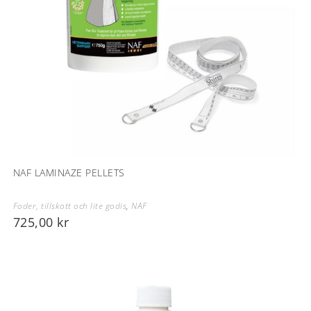
NAF LAMINAZE PELLETS
Foder, tillskott och lite godis
,
NAF
725,00
kr