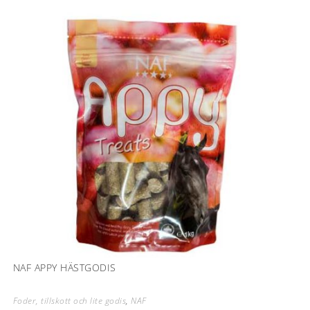
NAF APPY HÄSTGODIS
Foder, tillskott och lite godis
,
NAF