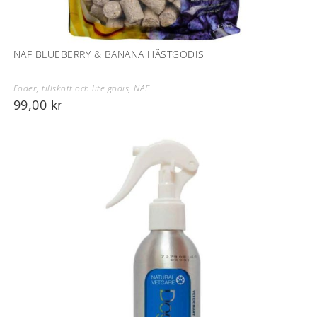
NAF BLUEBERRY & BANANA HÄSTGODIS
Foder, tillskott och lite godis
,
NAF
99,00
kr