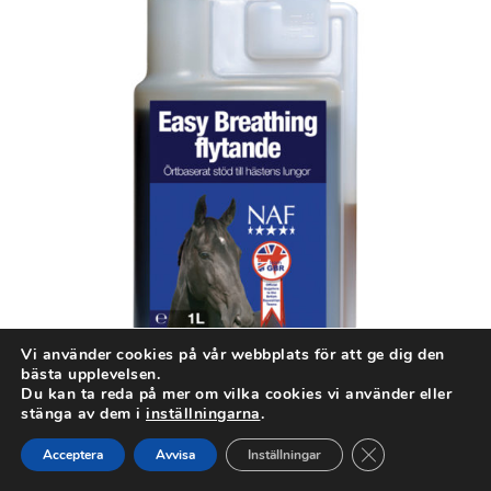
Vi använder cookies på vår webbplats för att ge dig den
bästa upplevelsen.
Du kan ta reda på mer om vilka cookies vi använder eller
NAF EASY BREATHING 1 L
stänga av dem i
inställningarna
.
Close GDPR Cook
Acceptera
Avvisa
Inställningar
Foder, tillskott och lite godis
,
NAF
575,00
kr