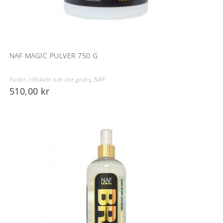
NAF MAGIC PULVER 750 G
Foder, tillskott och lite godis
,
NAF
510,00
kr