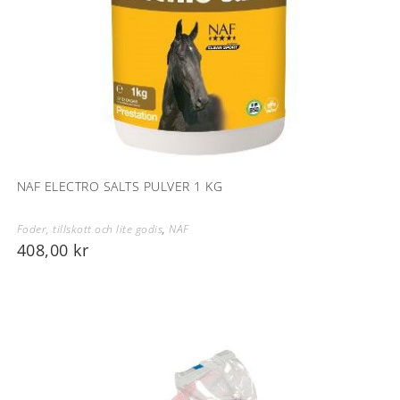
NAF ELECTRO SALTS PULVER 1 KG
Foder, tillskott och lite godis
,
NAF
408,00
kr