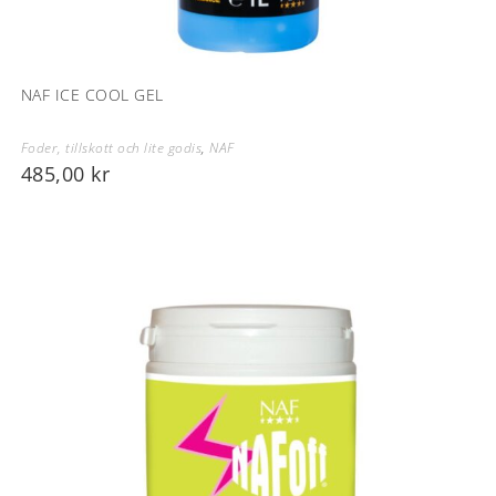
NAF ICE COOL GEL
Foder, tillskott och lite godis
,
NAF
485,00
kr