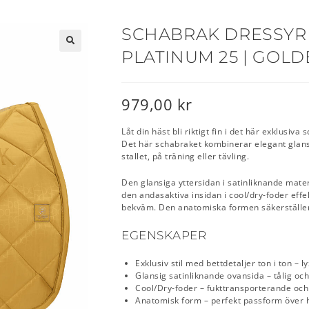
SCHABRAK DRESSYR
PLATINUM 25 | GOL
🔍
979,00
kr
Låt din häst bli riktigt fin i det här exklusi
Det här schabraket kombinerar elegant glans m
stallet, på träning eller tävling.
Den glansiga yttersidan i satinliknande mate
den andasaktiva insidan i cool/dry-foder effek
bekväm. Den anatomiska formen säkerställer
EGENSKAPER
Exklusiv stil med bettdetaljer ton i ton – 
Glansig satinliknande ovansida – tålig oc
Cool/Dry-foder – fukttransporterande och
Anatomisk form – perfekt passform över 