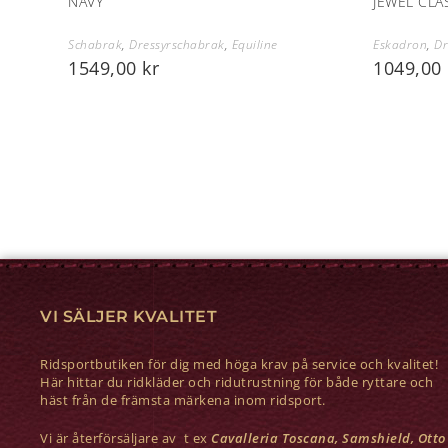
NAVY
JEWEL CLA
Schabrak
,
Dressyrschabrak
,
Equiline
Eskadron
,
Dr
1549,00
kr
1049,00
VI SÄLJER KVALITET
Ridsportbutiken för dig med höga krav på service och kvalitet!
Här hittar du ridkläder och ridutrustning för både ryttare och
häst från de främsta märkena inom ridsport.
Vi är återförsäljare av t ex
Cavalleria Toscana, Samshield, Otto