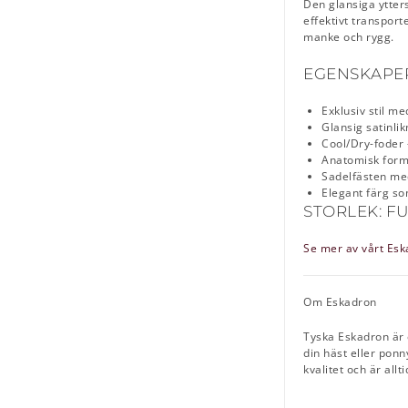
Den glansiga ytter
effektivt transpor
manke och rygg.
EGENSKAPE
Exklusiv stil me
Glansig satinli
Cool/Dry-foder 
Anatomisk form
Sadelfästen med
Elegant färg so
STORLEK: F
Se mer av vårt Eska
Om Eskadron
Tyska Eskadron är 
din häst eller pon
kvalitet och är allt