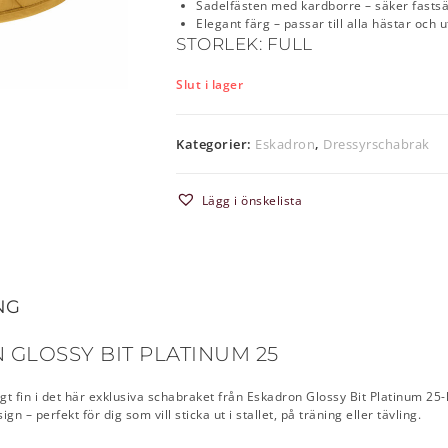
Sadelfästen med kardborre – säker fastsä
Elegant färg – passar till alla hästar och 
STORLEK: FULL
Slut i lager
Kategorier:
Eskadron
,
Dressyrschabrak
Lägg i önskelista
NG
GLOSSY BIT PLATINUM 25
ktigt fin i det här exklusiva schabraket från Eskadron Glossy Bit Platinum 
gn – perfekt för dig som vill sticka ut i stallet, på träning eller tävling.