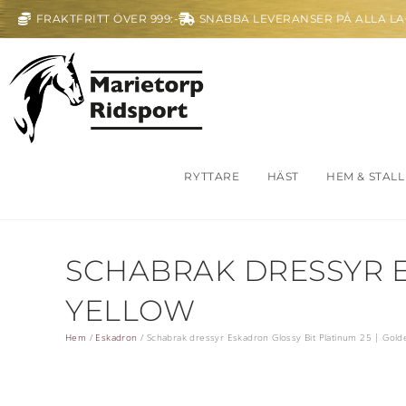
FRAKTFRITT ÖVER 999:-
SNABBA LEVERANSER PÅ ALLA L
RYTTARE
HÄST
HEM & STALL
SCHABRAK DRESSYR E
YELLOW
Hem
/
Eskadron
/
Schabrak dressyr Eskadron Glossy Bit Platinum 25 | Gold