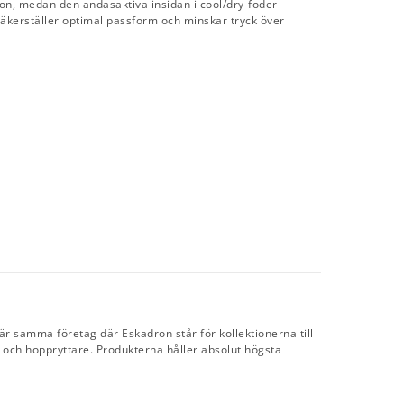
ton, medan den andasaktiva insidan i cool/dry-foder
säkerställer optimal passform och minskar tryck över
r samma företag där Eskadron står för kollektionerna till
e och hoppryttare. Produkterna håller absolut högsta