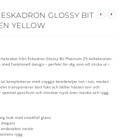
 ESKADRON GLOSSY BIT
DEN YELLOW
va schabraket från Eskadron Glossy Bit Platinum 25-kollektionen.
ed funktionell design – perfekt för dig som vill sticka ut i
rial kompletteras med snygga bettdetaljer ton i ton, medan
tivt transporterar bort fukt och håller hästen torr och
 optimal passform och minskar tryck över manke och rygg.
lyxig look med smakfull glans
h elegant
 andasaktiv insida
hästens rygg