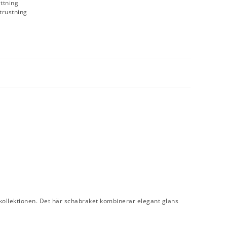
ttning
utrustning
25-kollektionen. Det här schabraket kombinerar elegant glans