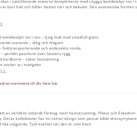
sidan i satinliknande material kompletteras med snygga bettdetaljer ton i 
terar bort fukt och håller hästen torr och bekväm. Den anatomiska formen 
R
d bettdetaljer ton i ton – lyxig look med smakfull glans
knande ovansida – tålig och elegant
– fukttransporterande och andasaktiv insida
 – perfekt passform över hästens rygg
 kardborre – säker fastsättning
m sticker ut i mängden
ULL
dron-sortiment till din häst här
ett av världens ledande företag inom hästutrustning. Pikeur och Eskadron ä
ny. Deras kollektioner har en stilren design som passar både dressyrryttar
id lika välgjorda. Tysk kvalitet när den är som bäst!