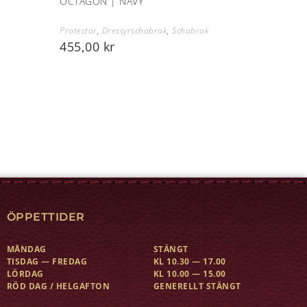
OCTAGON | NAVY
Protector
,
Dressyrschabrak
,
Schabrak
455,00
kr
ÖPPETTIDER
MÅNDAG
STÄNGT
TISDAG — FREDAG
KL 10.30 — 17.00
LÖRDAG
KL 10.00 — 15.00
RÖD DAG / HELGAFTON
GENERELLT STÄNGT