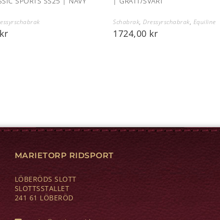
SSIC SPORTS SS25 | NAVY
| GRÅTT/SVART
essyrschabrak
Schabrak
,
Dressyrschabrak
,
Equiline
kr
1724,00
kr
MARIETORP RIDSPORT
LÖBERÖDS SLOTT
SLOTTSSTALLET
241 61 LÖBERÖD