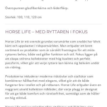
Överspunnen glasfiberkärna och läderflärp.
Storlek: 100, 110, 120 cm
HORSE LIFE – MED RYTTAREN I FOKUS
Horse Life är ett svenskt grundat varumärke som snabbt har blivit
känt och uppskattat i ridsportvärlden. Man erbjuder ett brett
sortiment av produkter som är särskilt framtagna för att möta
ryttares behov, både vad gäller funktion och stil. Fokus ligger på
att skapa stilrena kollektioner med hög kvalitet och perfekt
passform, vilket gör att varje ryttare kan känna sig bekväm under
sin ridning.
Produkterna inkluderar moderna ridstövlar och stallskor som
kombinerar hållbarhet med elegans, vilket gör att de både
fungerar bra i stallet och på ridbanan. Horse Life erbjuder även en
noggrant utvald kollektion ridkläder, där varje plagg är designat
för att ge både komfort och rörelsefrihet, samtidigt som de håller
en hög stilnivå.
Horse Life strävar ständigt efter att förnya och förbättra sina