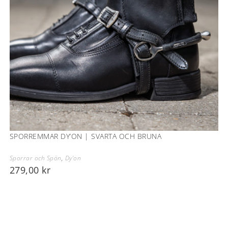
SPORREMMAR DY’ON | SVARTA OCH BRUNA
Sporrar och Spön
,
Dy'on
279,00
kr