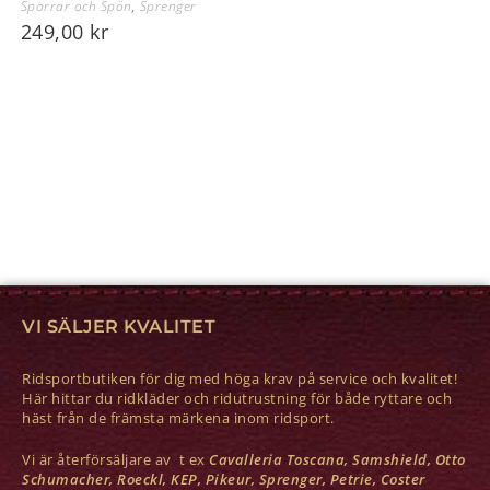
Sporrar och Spön
,
Sprenger
249,00
kr
VI SÄLJER KVALITET
Ridsportbutiken för dig med höga krav på service och kvalitet!
Här hittar du ridkläder och ridutrustning för både ryttare och
häst från de främsta märkena inom ridsport.
Vi är återförsäljare av t ex
Cavalleria Toscana, Samshield, Otto
Schumacher, Roeckl, KEP, Pikeur, Sprenger, Petrie, Coster