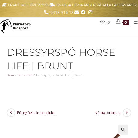
FRAKTFRITT ÖVER 999:-
SNABBA LEVERANSER PÅ ALLA LAGERVAROR
0413-316 18
0
0
DRESSYRSPÖ HORSE
LIFE | BRUNT
Hem
/
Horse Life
/
Dressyrspö Horse Life | Brunt
Föregående produkt
Nästa produkt
🔍