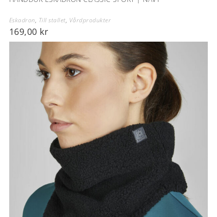
Eskadron
,
Till stallet
,
Vårdprodukter
169,00
kr