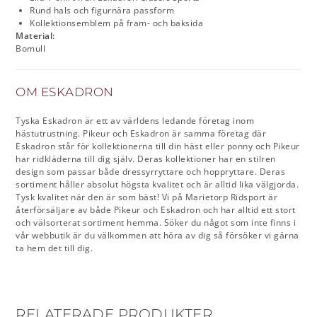
Rund hals och figurnära passform
Kollektionsemblem på fram- och baksida
Material:
Bomull
OM ESKADRON
Tyska Eskadron är ett av världens ledande företag inom
hästutrustning. Pikeur och Eskadron är samma företag där
Eskadron står för kollektionerna till din häst eller ponny och Pikeur
har ridkläderna till dig själv. Deras kollektioner har en stilren
design som passar både dressyrryttare och hoppryttare. Deras
sortiment håller absolut högsta kvalitet och är alltid lika välgjorda.
Tysk kvalitet när den är som bäst! Vi på Marietorp Ridsport är
återförsäljare av både Pikeur och Eskadron och har alltid ett stort
och välsorterat sortiment hemma. Söker du något som inte finns i
vår webbutik är du välkommen att höra av dig så försöker vi gärna
ta hem det till dig.
RELATERADE PRODUKTER