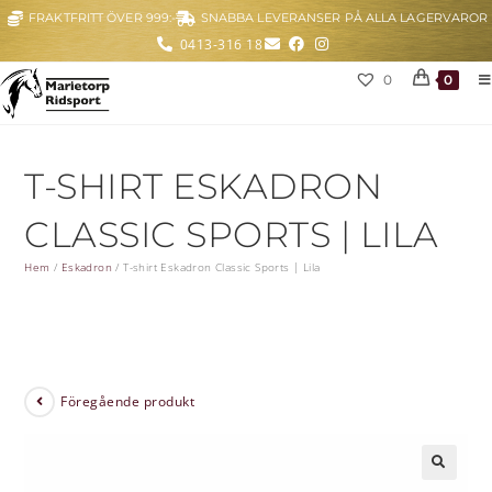
FRAKTFRITT ÖVER 999:-
SNABBA LEVERANSER PÅ ALLA LAGERVAROR
0413-316 18
0
0
T-SHIRT ESKADRON
CLASSIC SPORTS | LILA
Hem
/
Eskadron
/
T-shirt Eskadron Classic Sports | Lila
Föregående produkt
🔍