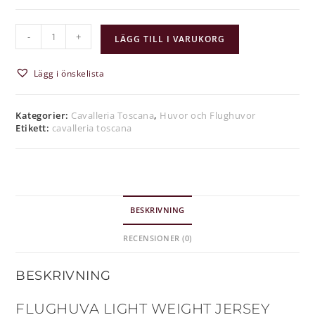
-
+
LÄGG TILL I VARUKORG
Lägg i önskelista
Kategorier:
Cavalleria Toscana
,
Huvor och Flughuvor
Etikett:
cavalleria toscana
BESKRIVNING
RECENSIONER (0)
BESKRIVNING
FLUGHUVA LIGHT WEIGHT JERSEY