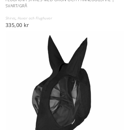
SVART/GRÅ
Shires
,
Huvor och Flughuvor
335,00
kr