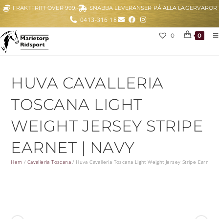
FRAKTFRITT ÖVER 999:-
SNABBA LEVERANSER PÅ ALLA LAGERVAROR
0413-316 18
0
0
HUVA CAVALLERIA
TOSCANA LIGHT
WEIGHT JERSEY STRIPE
EARNET | NAVY
Hem
/
Cavalleria Toscana
/
Huva Cavalleria Toscana Light Weight Jersey Stripe Earnet 