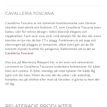
CAVALLERIA TOSCANA
Cavalleria Toscana är ett italienskt kvalitetsmärke som förenar
skönhet med teknik och funktion. CT, som Cavalleria Toscana även
kallas, står för stilren design i tidlös klassisk elegans och
toppkvalitet. Tack vare sina små, små detaljer får du den där extra
känslan av lyx när du bär CT:s plagg. Funktionen är på topp och
skärningen på plaggen är fantastisk, vilket även gör att du får
extremt mycket kvalitet för pengarna. Välkommen att ta del av
Cavalleria Toscana
!
Hos oss på Marietorp Ridsport har vi ett stort och välsorterat
sortiment av Cavalleria Toscanas underbara kollektioner för både
häst och ryttare. Vi fyller ständigt på med nyheter för både dig
själv och din häst. Hittar du inte det du söker i vår webshop,
kontakta oss på telefon eller mail så försöker vi gärna ta hem det
till dig.
RELATERADE PRODUKTER