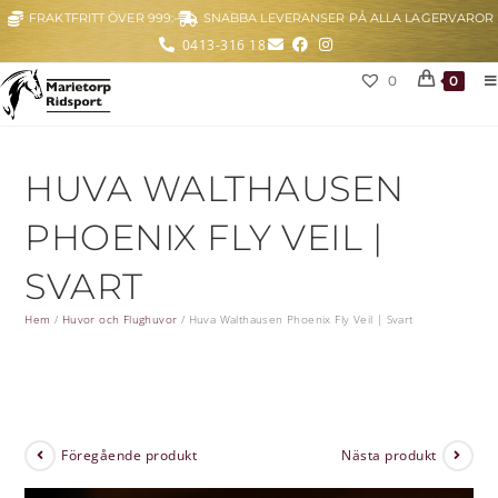
FRAKTFRITT ÖVER 999:-
SNABBA LEVERANSER PÅ ALLA LAGERVAROR
0413-316 18
0
0
HUVA WALTHAUSEN
PHOENIX FLY VEIL |
SVART
Hem
/
Huvor och Flughuvor
/
Huva Walthausen Phoenix Fly Veil | Svart
Föregående produkt
Nästa produkt