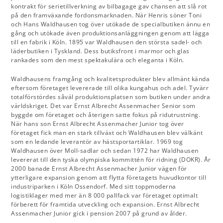
kontrakt för serietillverkning av bilbagage gav chansen att slå rot
på den framväxande fordonsmarknaden. När Henris söner Toni
och Hans Waldhausen tog över utökade de specialbutiken ännu en
gång och utökade även produktionsanläggningen genom att lägga
till en fabrik i Köln. 1895 var Waldhausen den största sadel- och
läderbutiken i Tyskland. Dess butiksfront i marmor och glas
rankades som den mest spektakulära och eleganta i Köln.
Waldhausens framgång och kvalitetsprodukter blev allmänt kända
eftersom företaget levererade till olika kungahus och adel. Tyvärr
totalförstördes såväl produktionsplatsen som butiken under andra
världskriget. Det var Ernst Albrecht Assenmacher Senior som
byggde om företaget och återigen satte fokus på ridutrustning.
När hans son Ernst Albrecht Assenmacher Junior tog över
företaget fick man en stark tillväxt och Waldhausen blev välkänt
som en ledande leverantör av hästsportartiklar. 1969 tog
Waldhausen över Moll-sadlar och sedan 1972 har Waldhausen
levererat till den tyska olympiska kommittén för ridning (DOKR). År
2000 banade Ernst Albrecht Assenmacher Junior vägen för
ytterligare expansion genom att flytta företagets huvudkontor till
industriparken i Köln Ossendorf. Med sitt toppmoderna
logistiklager med mer än 8 000 pallfack var företaget optimalt
förberett för framtida utveckling och expansion. Ernst Albrecht
Assenmacher Junior gick i pension 2007 på grund av ålder.