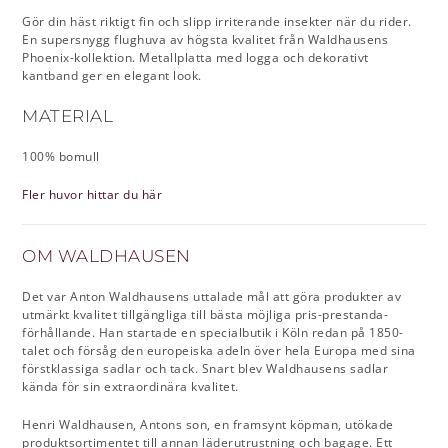
Gör din häst riktigt fin och slipp irriterande insekter när du rider.
En supersnygg flughuva av högsta kvalitet från Waldhausens
Phoenix-kollektion. Metallplatta med logga och dekorativt
kantband ger en elegant look.
MATERIAL
100% bomull
Fler huvor hittar du här
OM WALDHAUSEN
Det var Anton Waldhausens uttalade mål att göra produkter av
utmärkt kvalitet tillgängliga till bästa möjliga pris-prestanda-
förhållande. Han startade en specialbutik i Köln redan på 1850-
talet och försåg den europeiska adeln över hela Europa med sina
förstklassiga sadlar och tack. Snart blev Waldhausens sadlar
kända för sin extraordinära kvalitet.
Henri Waldhausen, Antons son, en framsynt köpman, utökade
produktsortimentet till annan läderutrustning och bagage. Ett