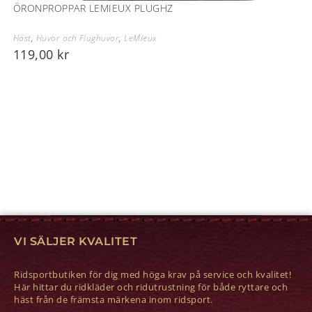
ÖRONPROPPAR LEMIEUX PLUGHZ
Häst
,
Huvor och Flughuvor
,
LeMieux
119,00
kr
VI SÄLJER KVALITET
Ridsportbutiken för dig med höga krav på service och kvalitet!
Här hittar du ridkläder och ridutrustning för både ryttare och
häst från de främsta märkena inom ridsport.