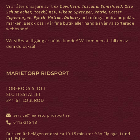
Vi är återförsäljare av t ex
Cavalleria Toscana, Samshield, Otto
Schumacher, Roeckl, KEP, Pikeur, Sprenger, Petrie, Coster
Copenhagen, Fynch, Hatton, Dubarry
och många andra populära
märken. Besök oss i vår fina butik eller handla i vår välsorterade
webbshop!
Vår största tillgång är nöjda kunder! Välkommen att bli en av
dem du också!
MARIETORP RIDSPORT
LÖBERÖDS SLOTT
SLOTTSSTALLET
241 61 LÖBERÖD
service@marietorpridsport.se
0413-316 18
Butiken är belägen endast ca 10-15 minuter från Flyinge, Lund
och Eslöv.