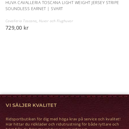
HUVA CAVALLERIA TOSCANA LIGHT WEIGHT JERSEY STRIPE
SOUNDLESS EARNET | SVART
Cavalleria Toscana
,
Huvor och Flughuvor
729,00
kr
VI SÄLJER KVALITET
Ridsportbutiken för dig med höga krav på service och kvalitet!
Här hittar du ridkläder och ridutrustning för både ryttare och