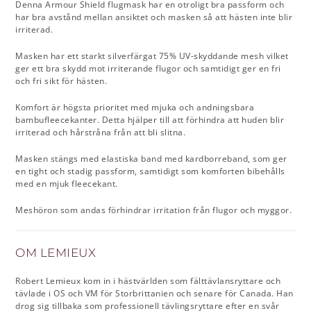
Denna Armour Shield flugmask har en otroligt bra passform och
har bra avstånd mellan ansiktet och masken så att hästen inte blir
irriterad.
Masken har ett starkt silverfärgat 75% UV-skyddande mesh vilket
ger ett bra skydd mot irriterande flugor och samtidigt ger en fri
och fri sikt för hästen.
Komfort är högsta prioritet med mjuka och andningsbara
bambufleecekanter. Detta hjälper till att förhindra att huden blir
irriterad och hårstråna från att bli slitna.
Masken stängs med elastiska band med kardborreband, som ger
en tight och stadig passform, samtidigt som komforten bibehålls
med en mjuk fleecekant.
Meshöron som andas förhindrar irritation från flugor och myggor.
OM LEMIEUX
Robert Lemieux kom in i hästvärlden som fälttävlansryttare och
tävlade i OS och VM för Storbrittanien och senare för Canada. Han
drog sig tillbaka som professionell tävlingsryttare efter en svår