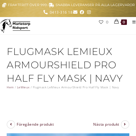
FRAKTFRITT ÖVER 999:-
SNABBA LEVERANSER PÅ ALLA LAGERVAROR
0413-316 18
0
0
FLUGMASK LEMIEUX
ARMOURSHIELD PRO
HALF FLY MASK | NAVY
Hem
/
LeMieux
/
Flugmask LeMieux ArmourShield Pro Half Fly Mask | Navy
Föregående produkt
Nästa produkt