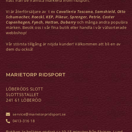
häst från de främsta märkena inom ridsport.
Vi är återförsäljare av t ex
Cavalleria Toscana, Samshield, Otto
Schumacher, Roeckl, KEP, Pikeur, Sprenger, Petrie, Coster
Copenhagen, Fynch, Hatton, Dubarry
och många andra populära
märken. Besök oss i vår fina butik eller handla i vår välsorterade
webbshop!
Vår största tillgång är nöjda kunder! Välkommen att bli en av
dem du också!
MARIETORP RIDSPORT
LÖBERÖDS SLOTT
SLOTTSSTALLET
241 61 LÖBERÖD
service@marietorpridsport.se
0413-316 18
Butiken är belägen endast ca 10-15 minuter från Flyinge, Lund