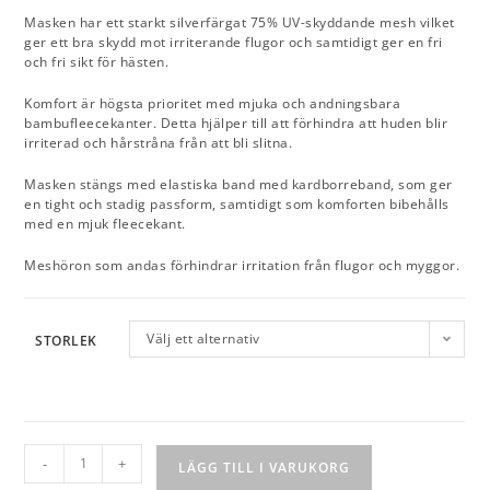
Masken har ett starkt silverfärgat 75% UV-skyddande mesh vilket
ger ett bra skydd mot irriterande flugor och samtidigt ger en fri
och fri sikt för hästen.
Komfort är högsta prioritet med mjuka och andningsbara
bambufleecekanter. Detta hjälper till att förhindra att huden blir
irriterad och hårstråna från att bli slitna.
Masken stängs med elastiska band med kardborreband, som ger
en tight och stadig passform, samtidigt som komforten bibehålls
med en mjuk fleecekant.
Meshöron som andas förhindrar irritation från flugor och myggor.
Välj ett alternativ
STORLEK
-
+
LÄGG TILL I VARUKORG