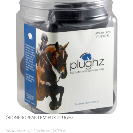
ÖRONPROPPAR LEMIEUX PLUGHZ
Häst
,
Huvor och Flughuvor
,
LeMieux