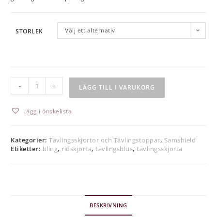
Välj ett alternativ
STORLEK
-
+
LÄGG TILL I VARUKORG
Lägg i önskelista
Kategorier:
Tävlingsskjortor och Tävlingstoppar
,
Samshield
Etiketter:
bling
,
ridskjorta
,
tävlingsblus
,
tävlingsskjorta
BESKRIVNING