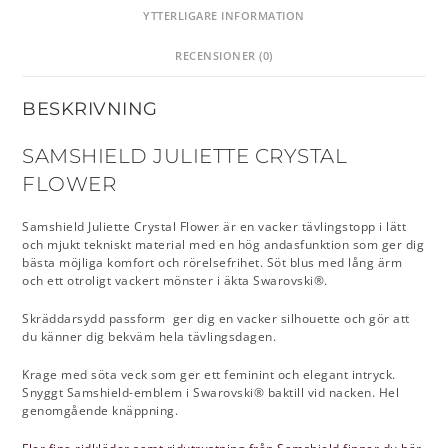
YTTERLIGARE INFORMATION
RECENSIONER (0)
BESKRIVNING
SAMSHIELD JULIETTE CRYSTAL
FLOWER
Samshield Juliette Crystal Flower är en vacker tävlingstopp i lätt
och mjukt tekniskt material med en hög andasfunktion som ger dig
bästa möjliga komfort och rörelsefrihet. Söt blus med lång ärm
och ett otroligt vackert mönster i äkta Swarovski®.
Skräddarsydd passform ger dig en vacker silhouette och gör att
du känner dig bekväm hela tävlingsdagen.
Krage med söta veck som ger ett feminint och elegant intryck.
Snyggt Samshield-emblem i Swarovski® baktill vid nacken. Hel
genomgående knäppning.