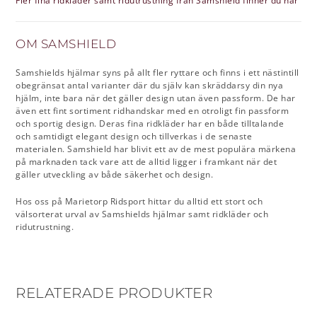
Fler fina ridkläder samt ridutrustning från Samshield finner du här
OM SAMSHIELD
Samshields hjälmar syns på allt fler ryttare och finns i ett nästintill
obegränsat antal varianter där du själv kan skräddarsy din nya
hjälm, inte bara när det gäller design utan även passform. De har
även ett fint sortiment ridhandskar med en otroligt fin passform
och sportig design. Deras fina ridkläder har en både tilltalande
och samtidigt elegant design och tillverkas i de senaste
materialen. Samshield har blivit ett av de mest populära märkena
på marknaden tack vare att de alltid ligger i framkant när det
gäller utveckling av både säkerhet och design.
Hos oss på Marietorp Ridsport hittar du alltid ett stort och
välsorterat urval av Samshields hjälmar samt ridkläder och
ridutrustning.
RELATERADE PRODUKTER