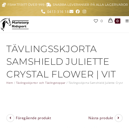
FRAKTFRITT ÖVER 999:-
SNABBA LEVERANSER PÅ ALLA LAGERVAROR
0413-316 18
0
0
TÄVLINGSSKJORTA
SAMSHIELD JULIETTE
CRYSTAL FLOWER | VIT
Hem
/
Tävlingsskjortor och Tävlingstoppar
/
Tävlingsskjorta Samshield Juliette Crystal F
Föregående produkt
Nästa produkt