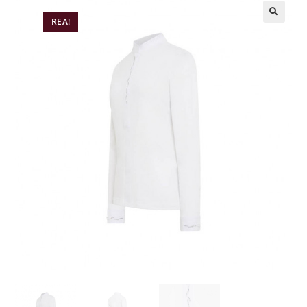
REA!
🔍