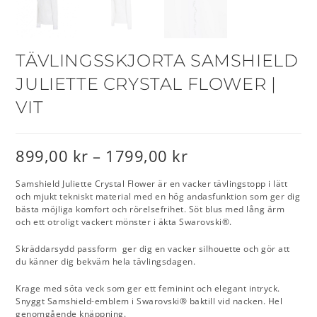
TÄVLINGSSKJORTA SAMSHIELD
JULIETTE CRYSTAL FLOWER |
VIT
899,00
kr
–
1799,00
kr
Samshield Juliette Crystal Flower är en vacker tävlingstopp i lätt
och mjukt tekniskt material med en hög andasfunktion som ger dig
bästa möjliga komfort och rörelsefrihet. Söt blus med lång ärm
och ett otroligt vackert mönster i äkta Swarovski®.
Skräddarsydd passform ger dig en vacker silhouette och gör att
du känner dig bekväm hela tävlingsdagen.
Krage med söta veck som ger ett feminint och elegant intryck.
Snyggt Samshield-emblem i Swarovski® baktill vid nacken. Hel
genomgående knäppning.