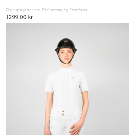
Tävlingsskjortor och Tävlingstoppar
,
Samshield
1299,00
kr