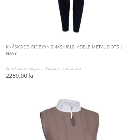
KNÄSKODD RIDBYXA SAMSHIELD ADELE METAL DOTS |
NAVY
Knäskodda ridbyxor
,
Ridbyxor
,
Samshield
2259,00
kr