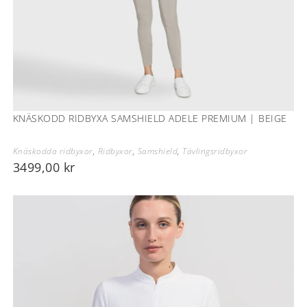
KNÄSKODD RIDBYXA SAMSHIELD ADELE PREMIUM | BEIGE
Knäskodda ridbyxor
,
Ridbyxor
,
Samshield
,
Tävlingsridbyxor
3499,00
kr