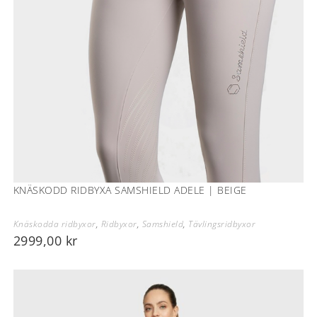
KNÄSKODD RIDBYXA SAMSHIELD ADELE | BEIGE
Knäskodda ridbyxor
,
Ridbyxor
,
Samshield
,
Tävlingsridbyxor
2999,00
kr