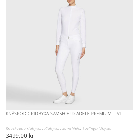
KNÄSKODD RIDBYXA SAMSHIELD ADELE PREMIUM | VIT
Knäskodda ridbyxor
,
Ridbyxor
,
Samshield
,
Tävlingsridbyxor
3499,00
kr