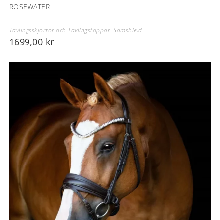
ROSEWATER
Tävlingsskjortor och Tävlingstoppar
,
Samshield
1699,00
kr