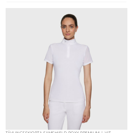
TÄVLINGSSKJORTA SAMSHIELD ROXY PREMIUM | VIT