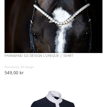
PANNBAND SD DESIGN L’UNIQUE | SVART
Pannband
,
SD Design
549,00
kr