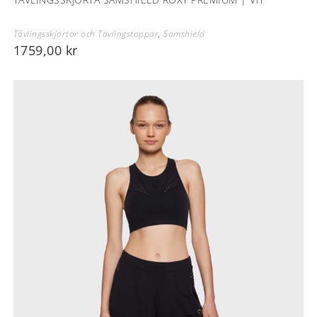
Tävlingsskjortor och Tävlingstoppar
,
Samshield
1759,00
kr