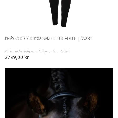
KNÄSKODD RIDBYXA SAMSHIELD ADELE | SVART
Knäskodda ridbyxor
,
Ridbyxor
,
Samshield
2799,00
kr