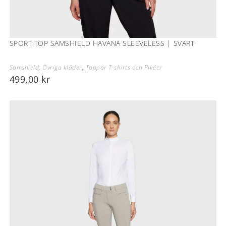
SPORT TOP SAMSHIELD HAVANA SLEEVELESS | SVART
Samshield
,
Övriga kläder
,
Toppar T-shirts och Pikéer
499,00
kr