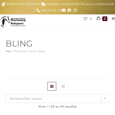
FRAKTFRITT ÖVER 999:-
SNABBA LEVERANSER PÅ ALLA LAGERVAROR
0413-316 18
0
0
BLING
Hem
/
Produkter märkta ”bling”
Sortera efter senast
Visar 1–24 av 34 resultat