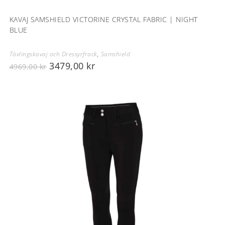
KAVAJ SAMSHIELD VICTORINE CRYSTAL FABRIC | NIGHT
BLUE
Tävlingskavaj och Dressyrfrack
,
Samshield
3479,00
kr
4969,00
kr