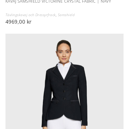
KAVAJ SAMSHIELD VICTORINE CRYSTAL FABRIC | NAVY
Tävlingskavaj och Dressyrfrack
,
Samshield
4969,00
kr