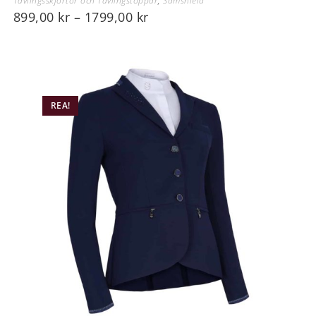
Tävlingsskjortor och Tävlingstoppar
,
Samshield
899,00
kr
–
1799,00
kr
REA!