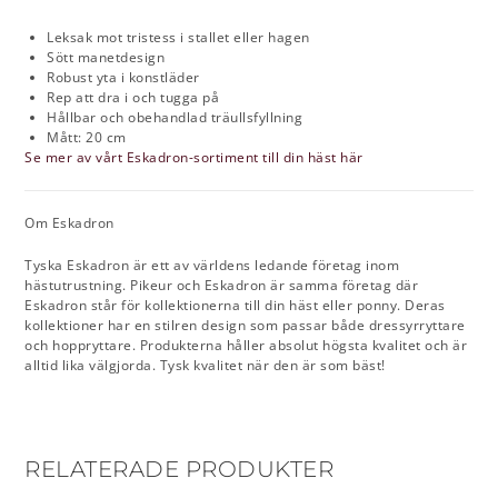
Leksak mot tristess i stallet eller hagen
Sött manetdesign
Robust yta i konstläder
Rep att dra i och tugga på
Hållbar och obehandlad träullsfyllning
Mått: 20 cm
Se mer av vårt Eskadron-sortiment till din häst här
Om Eskadron
Tyska Eskadron är ett av världens ledande företag inom
hästutrustning. Pikeur och Eskadron är samma företag där
Eskadron står för kollektionerna till din häst eller ponny. Deras
kollektioner har en stilren design som passar både dressyrryttare
och hoppryttare. Produkterna håller absolut högsta kvalitet och är
alltid lika välgjorda. Tysk kvalitet när den är som bäst!
RELATERADE PRODUKTER