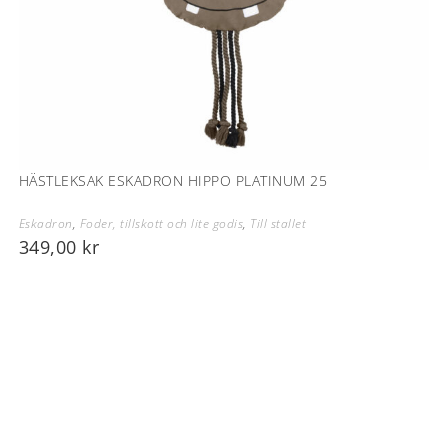
HÄSTLEKSAK ESKADRON HIPPO PLATINUM 25
Eskadron
,
Foder, tillskott och lite godis
,
Till stallet
349,00
kr