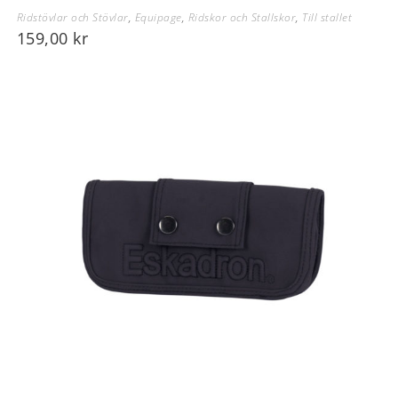
Ridstövlar och Stövlar
,
Equipage
,
Ridskor och Stallskor
,
Till stallet
159,00
kr