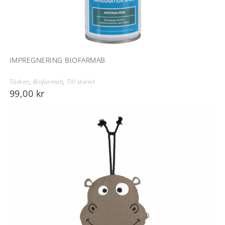
IMPREGNERING BIOFARMAB
Täcken
,
Biofarmab
,
Till stallet
99,00
kr