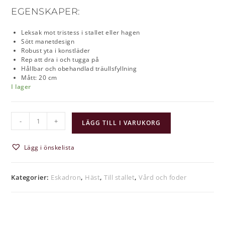
EGENSKAPER:
Leksak mot tristess i stallet eller hagen
Sött manetdesign
Robust yta i konstläder
Rep att dra i och tugga på
Hållbar och obehandlad träullsfyllning
Mått: 20 cm
I lager
-
+
LÄGG TILL I VARUKORG
Lägg i önskelista
Kategorier:
Eskadron
,
Häst
,
Till stallet
,
Vård och foder