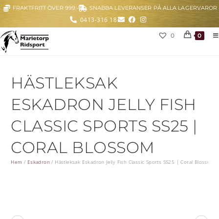
FRAKTFRITT ÖVER 999:-
SNABBA LEVERANSER PÅ ALLA LAGERVAROR
0413-316 18
0
0
HÄSTLEKSAK
ESKADRON JELLY FISH
CLASSIC SPORTS SS25 |
CORAL BLOSSOM
Hem
/
Eskadron
/
Hästleksak Eskadron Jelly Fish Classic Sports SS25 | Coral Blossom