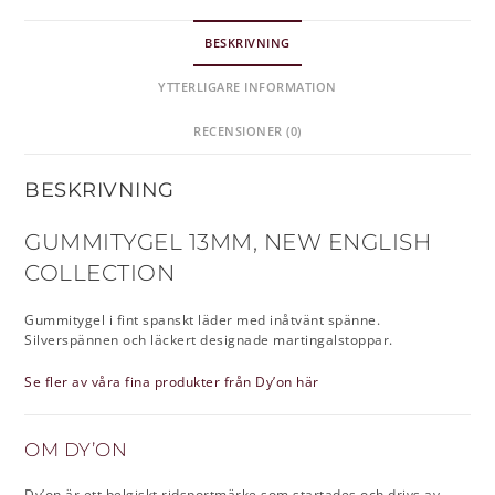
BESKRIVNING
YTTERLIGARE INFORMATION
RECENSIONER (0)
BESKRIVNING
GUMMITYGEL 13MM, NEW ENGLISH
COLLECTION
Gummitygel i fint spanskt läder med inåtvänt spänne.
Silverspännen och läckert designade martingalstoppar.
Se fler av våra fina produkter från Dy’on här
OM DY’ON
Dy’on är ett belgiskt ridsportmärke som startades och drivs av