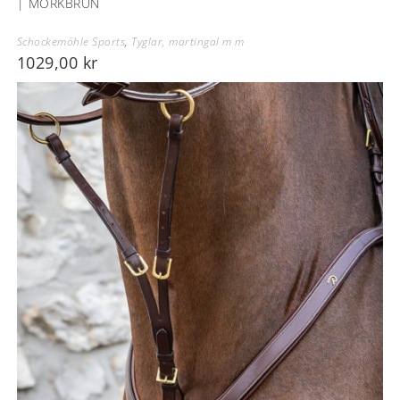
| MÖRKBRUN
Schockemöhle Sports
,
Tyglar, martingal m m
1029,00
kr