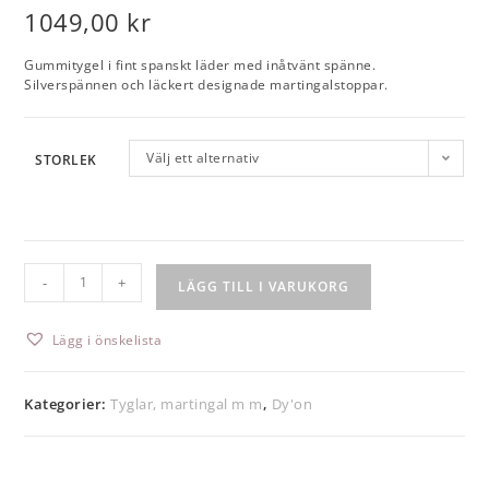
1049,00
kr
Gummitygel i fint spanskt läder med inåtvänt spänne.
Silverspännen och läckert designade martingalstoppar.
Välj ett alternativ
STORLEK
-
+
LÄGG TILL I VARUKORG
Lägg i önskelista
Kategorier:
Tyglar, martingal m m
,
Dy'on