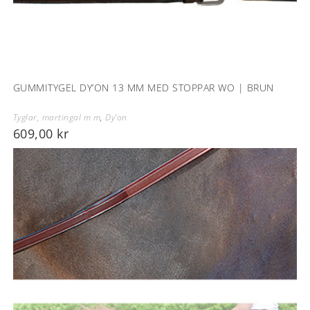
GUMMITYGEL DY’ON 13 MM MED STOPPAR WO | BRUN
Tyglar, martingal m m
,
Dy'on
609,00
kr