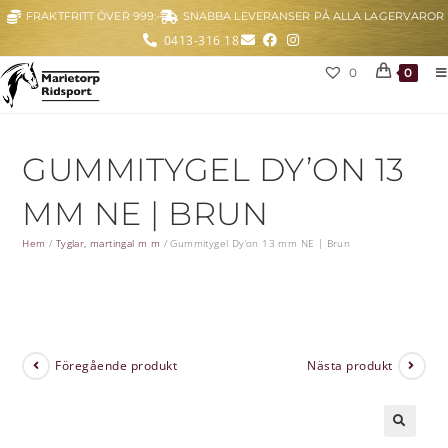
FRAKTFRITT ÖVER 999:-
SNABBA LEVERANSER PÅ ALLA LAGERVAROR
0413-316 18
0
0
GUMMITYGEL DY’ON 13
MM NE | BRUN
Hem
/
Tyglar, martingal m m
/
Gummitygel Dy’on 13 mm NE | Brun
Föregående produkt
Nästa produkt
🔍