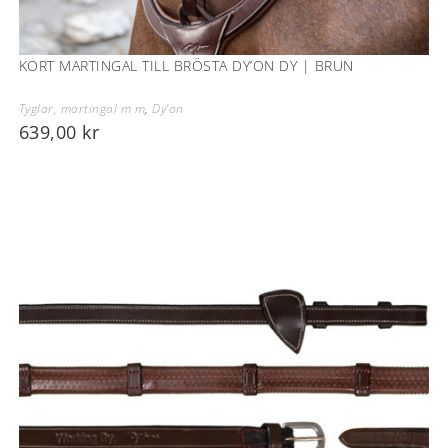
KORT MARTINGAL TILL BRÖSTA DY’ON DY | BRUN
Tyglar, martingal m m
,
Dy'on
639,00
kr