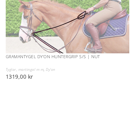
GRAMANTYGEL DY’ON HUNTERGRIP S/S | NUT
Tyglar, martingal m m
,
Dy'on
1319,00
kr