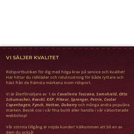
VI SÄLJER KVALITET
Ridsportbutiken för dig med höga krav på service och kvalitet!
Här hittar du ridkläder och ridutrustning för både ryttare och
häst från de främsta märkena inom ridsport.
Vi är återförsäljare av t ex
Cavalleria Toscana, Samshield, Otto
Schumacher, Roeckl, KEP, Pikeur, Sprenger, Petrie, Coster
Copenhagen, Fynch, Hatton, Dubarry
och många andra populära
märken. Besök oss i vår fina butik eller handla i vår välsorterade
webbshop!
Vår största tillgång är nöjda kunder! Välkommen att bli en av
dem du också!