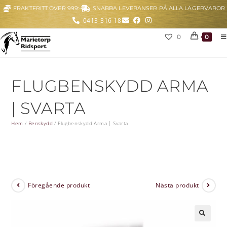
FRAKTFRITT ÖVER 999:-
SNABBA LEVERANSER PÅ ALLA LAGERVAROR
0413-316 18
0
0
FLUGBENSKYDD ARMA
| SVARTA
Hem
/
Benskydd
/
Flugbenskydd Arma | Svarta
Föregående produkt
Nästa produkt
🔍