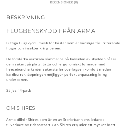
RECENSIONER (0)
BESKRIVNING
FLUGBENSKYDD FRÅN ARMA
Luftiga flugskydd i mesh för hästar som är känsliga för irriterande
flugor och insekter kring benen.
De förstärka vertikala sömmarna på baksidan av skydden håller
dem säkert på plats. Lätta och ergonomiskt formade med
fleecebundna kanter säkerställer överlägsen komfort medan
kardborreknäppningen möjliggör perfekt anpassning kring
underbenen.
Säljes i 4-pack
OM SHIRES
Arma tillhör Shires som är en av Storbritanniens ledande
tillverkare av ridsportsartiklar. Shires erbjuder ett mycket brett