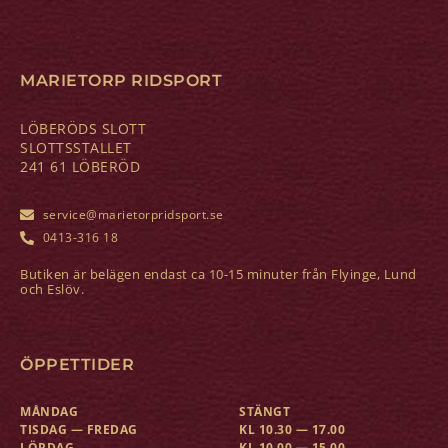
MARIETORP RIDSPORT
LÖBERÖDS SLOTT
SLOTTSSTALLET
241 61 LÖBERÖD
service@marietorpridsport.se
0413-316 18
Butiken är belägen endast ca 10-15 minuter från Flyinge, Lund
och Eslöv.
ÖPPETTIDER
MÅNDAG
STÄNGT
TISDAG — FREDAG
KL 10.30 — 17.00
LÖRDAG
KL 10.00 — 15.00