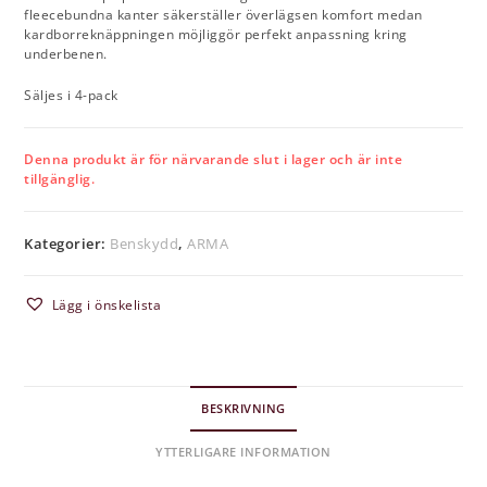
fleecebundna kanter säkerställer överlägsen komfort medan
kardborreknäppningen möjliggör perfekt anpassning kring
underbenen.
Säljes i 4-pack
Denna produkt är för närvarande slut i lager och är inte
tillgänglig.
Kategorier:
Benskydd
,
ARMA
Lägg i önskelista
BESKRIVNING
YTTERLIGARE INFORMATION