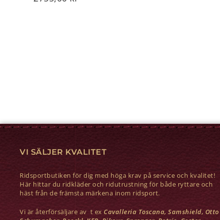
VI SÄLJER KVALITET
Ridsportbutiken för dig med höga krav på service och kvalitet!
Här hittar du ridkläder och ridutrustning för både ryttare och
häst från de främsta märkena inom ridsport.
Vi är återförsäljare av t ex
Cavalleria Toscana, Samshield, Otto