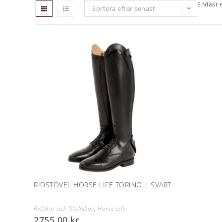
Endast e
Sortera efter senast
RIDSTÖVEL HORSE LIFE TORINO | SVART
Ridskor och Stallskor
,
Horse Life
2755,00
kr