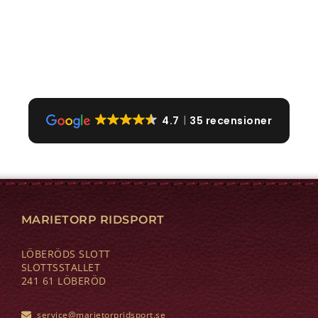
4.7
35 recensioner
MARIETORP RIDSPORT
LÖBERÖDS SLOTT
SLOTTSSTALLET
241 61 LÖBERÖD
service@marietorpridsport.se