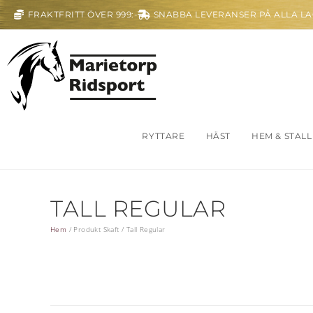
FRAKTFRITT ÖVER 999:-
SNABBA LEVERANSER PÅ ALLA L
RYTTARE
HÄST
HEM & STALL
TALL REGULAR
Hem
/
Produkt Skaft
/
Tall Regular