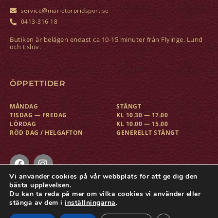
service@marietorpridsport.se
0413-316 18
Butiken är belägen endast ca 10-15 minuter från Flyinge, Lund
och Eslöv.
ÖPPETTIDER
MÅNDAG
STÄNGT
TISDAG — FREDAG
KL 10.30 — 17.00
LÖRDAG
KL 10.00 — 15.00
RÖD DAG / HELGAFTON
GENERELLT STÄNGT
Vi använder cookies på vår webbplats för att ge dig den
bästa upplevelsen.
Du kan ta reda på mer om vilka cookies vi använder eller
COPYRIGHT © MARIETORP RIDSPORT
stänga av dem i
inställningarna
.
KONTAKT
KÖPVILLKOR
BYTEN OCH RETURER