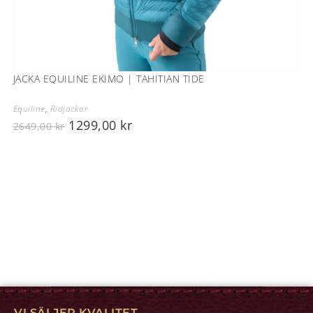
JACKA EQUILINE EKIMO | TAHITIAN TIDE
Equiline
,
Ridjackor
1299,00
kr
2649,00
kr
VI SÄLJER KVALITET