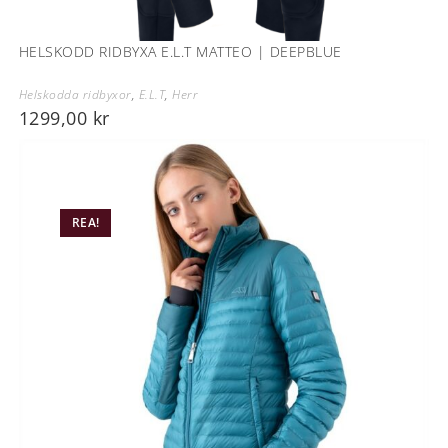
HELSKODD RIDBYXA E.L.T MATTEO | DEEPBLUE
Helskodda ridbyxor
,
E.L.T
,
Herr
1299,00
kr
REA!