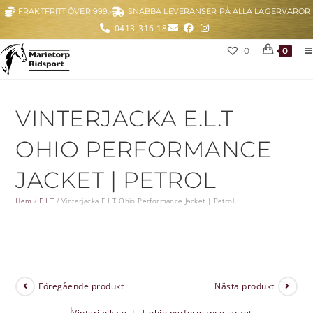
FRAKTFRITT ÖVER 999:-
SNABBA LEVERANSER PÅ ALLA LAGERVAROR
0413-316 18
0
0
VINTERJACKA E.L.T
OHIO PERFORMANCE
JACKET | PETROL
Hem
/
E.L.T
/
Vinterjacka E.L.T Ohio Performance Jacket | Petrol
Föregående produkt
Nästa produkt