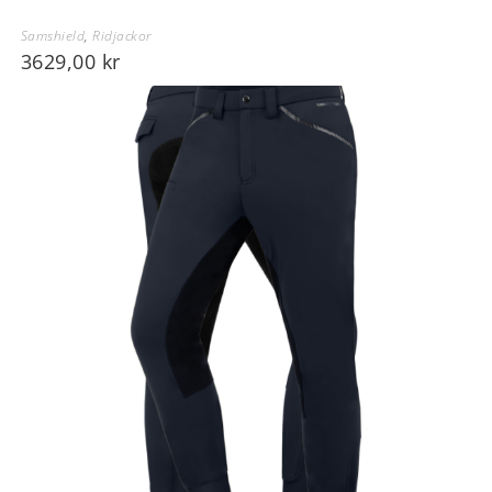
Samshield
,
Ridjackor
3629,00
kr