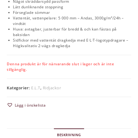
Något skräddarsydd passform
Lätt dunliknande stoppning
Förseglade sömmar
Vattentät, vattenpelare: 5 000 mm – Andas, 3000g/m²/24h –
vindtät
Huva: avtagbar, justerbar för bredd & och kan fästas på
baksidan
Sidfickor med vattentät dragkedja med E·L·T-logotypdragare –
Högkvalitativ 2-vägs dragkedja
Denna produkt är för närvarande slut i lager och är inte
tillgänglig.
Kategorier:
E.L.T
,
Ridjackor
Lägg i önskelista
BESKRIVNING