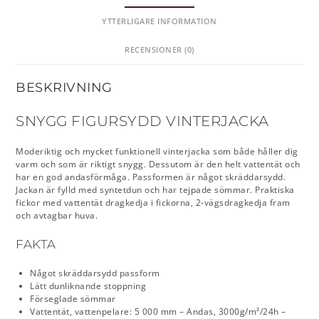
YTTERLIGARE INFORMATION
RECENSIONER (0)
BESKRIVNING
SNYGG FIGURSYDD VINTERJACKA
Moderiktig och mycket funktionell vinterjacka som både håller dig
varm och som är riktigt snygg. Dessutom är den helt vattentät och
har en god andasförmåga. Passformen är något skräddarsydd.
Jackan är fylld med syntetdun och har tejpade sömmar. Praktiska
fickor med vattentät dragkedja i fickorna, 2-vägsdragkedja fram
och avtagbar huva.
FAKTA
Något skräddarsydd passform
Lätt dunliknande stoppning
Förseglade sömmar
Vattentät, vattenpelare: 5 000 mm – Andas, 3000g/m²/24h –