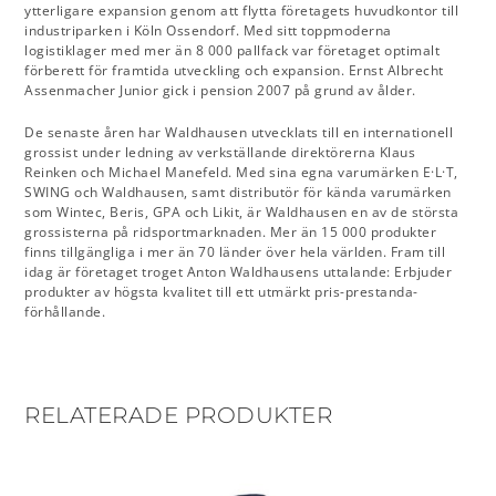
ytterligare expansion genom att flytta företagets huvudkontor till
industriparken i Köln Ossendorf. Med sitt toppmoderna
logistiklager med mer än 8 000 pallfack var företaget optimalt
förberett för framtida utveckling och expansion. Ernst Albrecht
Assenmacher Junior gick i pension 2007 på grund av ålder.
De senaste åren har Waldhausen utvecklats till en internationell
grossist under ledning av verkställande direktörerna Klaus
Reinken och Michael Manefeld. Med sina egna varumärken E·L·T,
SWING och Waldhausen, samt distributör för kända varumärken
som Wintec, Beris, GPA och Likit, är Waldhausen en av de största
grossisterna på ridsportmarknaden. Mer än 15 000 produkter
finns tillgängliga i mer än 70 länder över hela världen. Fram till
idag är företaget troget Anton Waldhausens uttalande: Erbjuder
produkter av högsta kvalitet till ett utmärkt pris-prestanda-
förhållande.
RELATERADE PRODUKTER