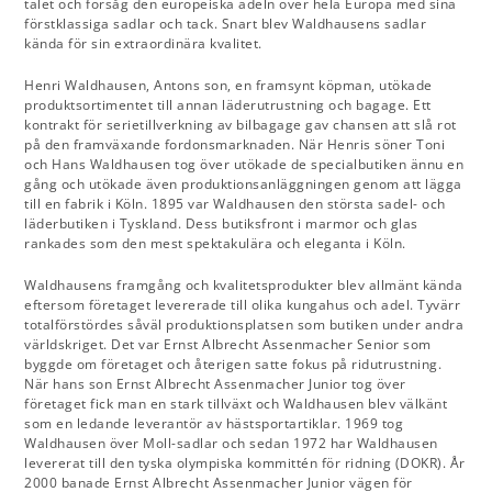
talet och försåg den europeiska adeln över hela Europa med sina
förstklassiga sadlar och tack. Snart blev Waldhausens sadlar
kända för sin extraordinära kvalitet.
Henri Waldhausen, Antons son, en framsynt köpman, utökade
produktsortimentet till annan läderutrustning och bagage. Ett
kontrakt för serietillverkning av bilbagage gav chansen att slå rot
på den framväxande fordonsmarknaden. När Henris söner Toni
och Hans Waldhausen tog över utökade de specialbutiken ännu en
gång och utökade även produktionsanläggningen genom att lägga
till en fabrik i Köln. 1895 var Waldhausen den största sadel- och
läderbutiken i Tyskland. Dess butiksfront i marmor och glas
rankades som den mest spektakulära och eleganta i Köln.
Waldhausens framgång och kvalitetsprodukter blev allmänt kända
eftersom företaget levererade till olika kungahus och adel. Tyvärr
totalförstördes såväl produktionsplatsen som butiken under andra
världskriget. Det var Ernst Albrecht Assenmacher Senior som
byggde om företaget och återigen satte fokus på ridutrustning.
När hans son Ernst Albrecht Assenmacher Junior tog över
företaget fick man en stark tillväxt och Waldhausen blev välkänt
som en ledande leverantör av hästsportartiklar. 1969 tog
Waldhausen över Moll-sadlar och sedan 1972 har Waldhausen
levererat till den tyska olympiska kommittén för ridning (DOKR). År
2000 banade Ernst Albrecht Assenmacher Junior vägen för