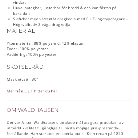
vindtät
Huva: avtagbar, justerbar för bredd & och kan fästas på
baksidan
Sidfickor med vattentät dragkedja med E·L·T-logotypdragare –
Högkvalitativ 2-vägs dragkedja
MATERIAL
Yttermaterial: 88% polyamid, 12% elastan
Foder: 100% polyester
Vaddering: 100% polyester
SKÖTSELRÅD
Maskintvätt i 30°
Mer från E,L.T hittar du här
OM WALDHAUSEN
Det var Anton Waldhausens uttalade mål att göra produkter av
utmärkt kvalitet tillgängliga till bästa möjliga pris-prestanda-
förhållande. Han startade en specialbutik i Köln redan på 1850-