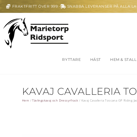
FRAKTFRITT ÖVER 999:-
SNABBA LEVERANSER PÅ ALLA L
RYTTARE
HÄST
HEM & STALL
KAVAJ CAVALLERIA TO
Hem
/
Tävlingskavaj och Dressyrfrack
/
Kavaj Cavalleria Toscana GP Riding Ja