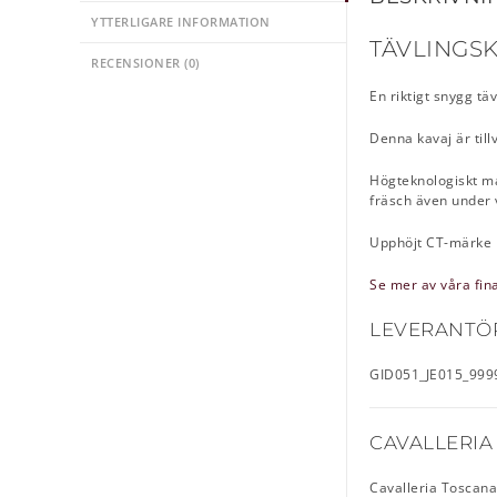
YTTERLIGARE INFORMATION
TÄVLINGSK
RECENSIONER (0)
En riktigt snygg tä
Denna kavaj är til
Högteknologiskt ma
fräsch även under
Upphöjt CT-märke 
Se mer av våra fin
LEVERANTÖ
GID051_JE015_999
CAVALLERIA
Cavalleria Toscana 