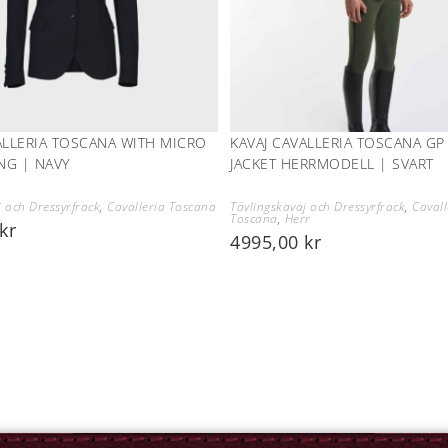
ALLERIA TOSCANA WITH MICRO
KAVAJ CAVALLERIA TOSCANA GP
ING | NAVY
JACKET HERRMODELL | SVART
j och Dressyrfrack
,
Cavalleria Toscana
Tävlingskavaj och Dressyrfrack
,
Cavall
Toscana
,
Herr
kr
4995,00
kr