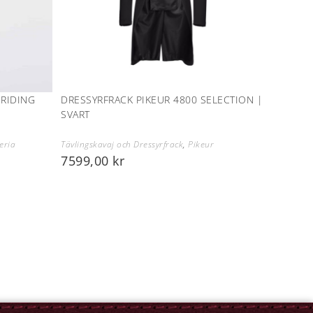
 RIDING
DRESSYRFRACK PIKEUR 4800 SELECTION |
SVART
eria
Tävlingskavaj och Dressyrfrack
,
Pikeur
7599,00
kr