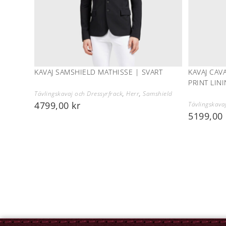
KAVAJ SAMSHIELD MATHISSE | SVART
KAVAJ CAV
PRINT LIN
Tävlingskavaj och Dressyrfrack
,
Herr
,
Samshield
4799,00
kr
Tävlingskava
5199,00