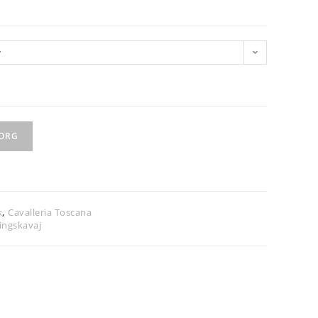
v
KORG
k
,
Cavalleria Toscana
lingskavaj