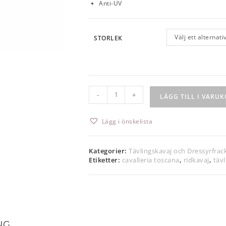
Anti-UV
Välj ett alternati
STORLEK
-
+
LÄGG TILL I VARU
Lägg i önskelista
Kategorier:
Tävlingskavaj och Dressyrfrac
Etiketter:
cavalleria toscana
,
ridkavaj
,
täv
NG