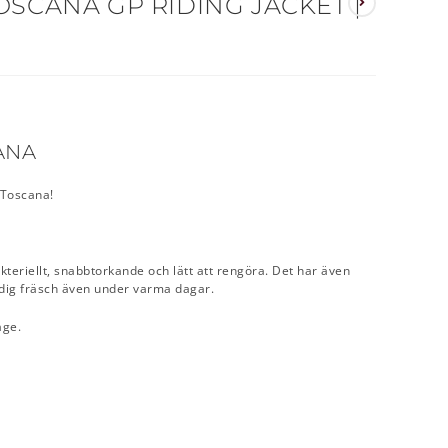
OSCANA GP RIDING JACKET |
ANA
a Toscana!
teriellt, snabbtorkande och lätt att rengöra. Det har även
 dig fräsch även under varma dagar.
age.