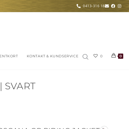
0413-316 18
ENTKORT
KONTAKT & KUNDSERVICE
0
0
| SVART