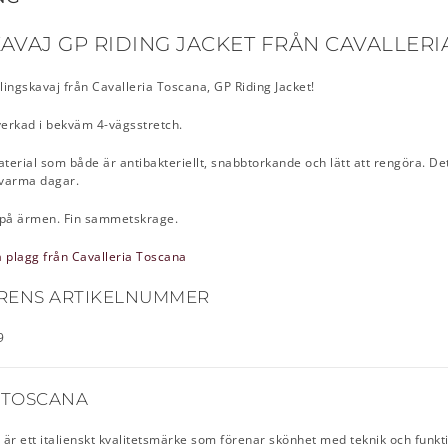
AVAJ GP RIDING JACKET FRÅN CAVALLER
vlingskavaj från Cavalleria Toscana, GP Riding Jacket!
lverkad i bekväm 4-vägsstretch.
terial som både är antibakteriellt, snabbtorkande och lätt att rengöra. De
 varma dagar.
på ärmen. Fin sammetskrage.
a plagg från Cavalleria Toscana
RENS ARTIKELNUMMER
9
 TOSCANA
är ett italienskt kvalitetsmärke som förenar skönhet med teknik och funkti