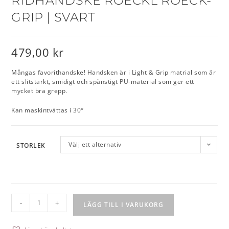
RIDHANDSKE ROECKL ROECK-
GRIP | SVART
479,00
kr
Mångas favorithandske! Handsken är i Light & Grip matrial som är
ett slitstarkt, smidigt och spänstigt PU-material som ger ett
mycket bra grepp.
Kan maskintvättas i 30°
Välj ett alternativ
STORLEK
-
+
LÄGG TILL I VARUKORG