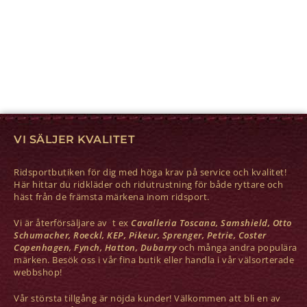
VI SÄLJER KVALITET
Ridsportbutiken för dig med höga krav på service och kvalitet!
Här hittar du ridkläder och ridutrustning för både ryttare och
häst från de främsta märkena inom ridsport.
Vi är återförsäljare av t ex
Cavalleria Toscana, Samshield, Otto
Schumacher, Roeckl, KEP, Pikeur, Sprenger, Petrie, Coster
Copenhagen, Fynch, Hatton, Dubarry
och många andra populära
märken. Besök oss i vår fina butik eller handla i vår välsorterade
webbshop!
Vår största tillgång är nöjda kunder! Välkommen att bli en av