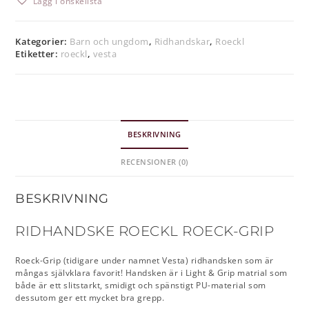
Lägg i önskelista
Kategorier:
Barn och ungdom
,
Ridhandskar
,
Roeckl
Etiketter:
roeckl
,
vesta
BESKRIVNING
RECENSIONER (0)
BESKRIVNING
RIDHANDSKE ROECKL ROECK-GRIP
Roeck-Grip (tidigare under namnet Vesta) ridhandsken som är
mångas självklara favorit! Handsken är i Light & Grip matrial som
både är ett slitstarkt, smidigt och spänstigt PU-material som
dessutom ger ett mycket bra grepp.