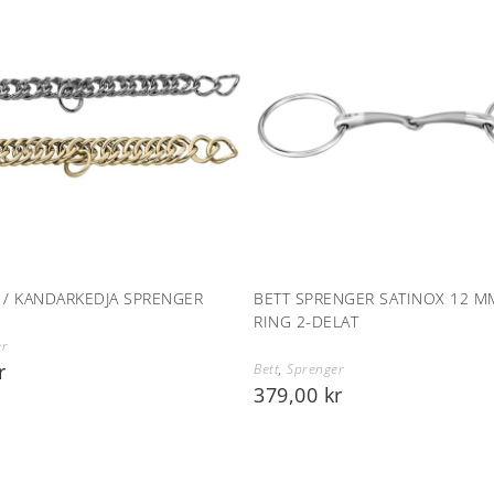
 / KANDARKEDJA SPRENGER
BETT SPRENGER SATINOX 12 M
RING 2-DELAT
er
r
Bett
,
Sprenger
379,00
kr