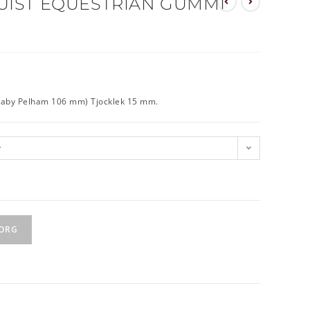
UIST EQUESTRIAN GUMMI
 (Baby Pelham 106 mm) Tjocklek 15 mm.
v
KORG