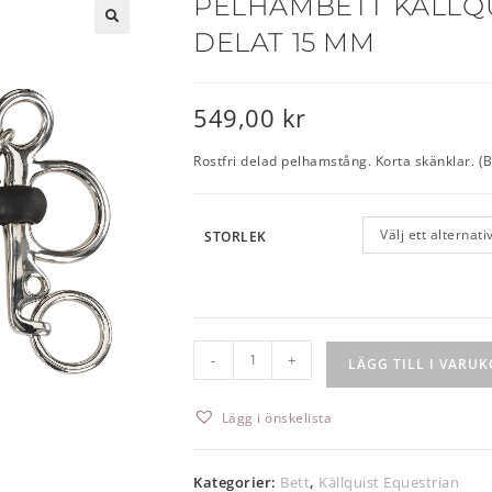
PELHAMBETT KÄLLQ
DELAT 15 MM
🔍
549,00
kr
Rostfri delad pelhamstång. Korta skänklar.
Välj ett alternati
STORLEK
-
+
LÄGG TILL I VARU
Lägg i önskelista
Kategorier:
Bett
,
Källquist Equestrian