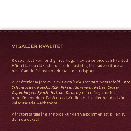
VI SÄLJER KVALITET
Ridsportbutiken för dig med höga krav på service och kvalitet!
Här hittar du ridkläder och ridutrustning för både ryttare och
häst från de främsta märkena inom ridsport.
Vi är återförsäljare av t ex
Cavalleria Toscana, Samshield, Otto
Schumacher, Roeckl, KEP, Pikeur, Sprenger, Petrie, Coster
Copenhagen, Fynch, Hatton, Dubarry
och många andra
populära märken. Besök oss i vår fina butik eller handla i vår
välsorterade webbshop!
Vår största tillgång är nöjda kunder! Välkommen att bli en av
dem du också!