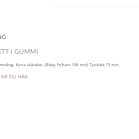
NG
TT I GUMMI
amstång. Korta skänklar. (Baby Pelham 106 mm) Tjocklek 15 mm.
TTAR DU HÄR