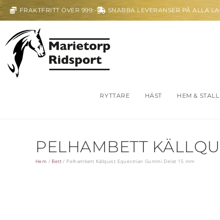
FRAKTFRITT ÖVER 999:-
SNABBA LEVERANSER PÅ ALLA L
RYTTARE
HÄST
HEM & STALL
PELHAMBETT KÄLLQUI
Hem
/
Bett
/
Pelhambett Källquist Equestrian Gummi Delat 15 mm