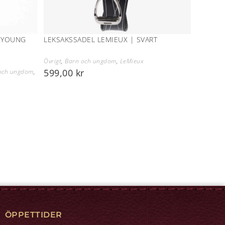
P YOUNG
LEKSAKSSADEL LEMIEUX | SVART
Övrigt
,
Barn och ungdom
,
LeMieux
599,00
kr
och ungdom
,
ÖPPETTIDER