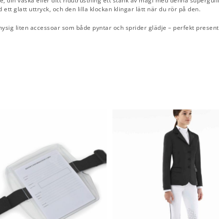
e, din väska eller ditt ridutrustning ett stänk av magi med denna supergul
ett glatt uttryck, och den lilla klockan klingar lätt när du rör på den.
mysig liten accessoar som både pyntar och sprider glädje – perfekt presenti