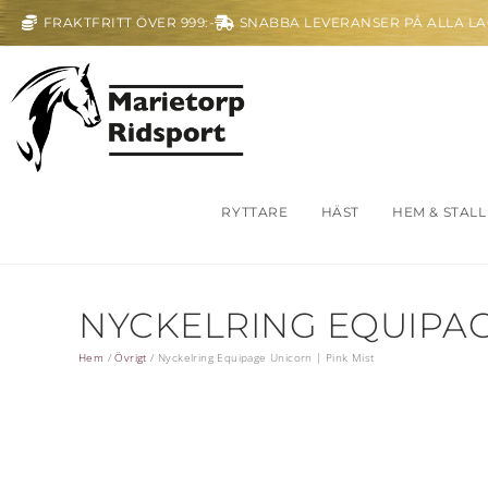
FRAKTFRITT ÖVER 999:-
SNABBA LEVERANSER PÅ ALLA L
RYTTARE
HÄST
HEM & STALL
NYCKELRING EQUIPAGE
Hem
/
Övrigt
/
Nyckelring Equipage Unicorn | Pink Mist