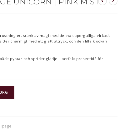
GE UNICORN | PINK MIST
dutrustning ett stänk av magi med denna supergulliga virkade
tter charmigt med ett glatt uttryck, och den lilla klockan
både pyntar och sprider glädje – perfekt presentidé för
KORG
ipage