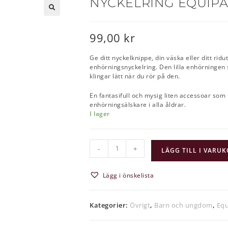
NYCKELRING EQUIPA
🔍
99,00
kr
Ge ditt nyckelknippe, din väska eller ditt ri
enhörningsnyckelring. Den lilla enhörningen si
klingar lätt när du rör på den.
En fantasifull och mysig liten accessoar som 
enhörningsälskare i alla åldrar.
I lager
-
+
LÄGG TILL I VARU
Lägg i önskelista
Kategorier:
Övrigt
,
Barn och ungdom
,
Equ