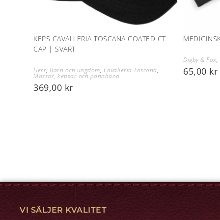
KEPS CAVALLERIA TOSCANA COATED CT
MEDICINS
CAP | SVART
Digby & Fox
,
65,00
kr
Herr
,
Barn och ungdom
,
Cavalleria Toscana
,
Mössor, kepsar och pannband
369,00
kr
VI SÄLJER KVALITET