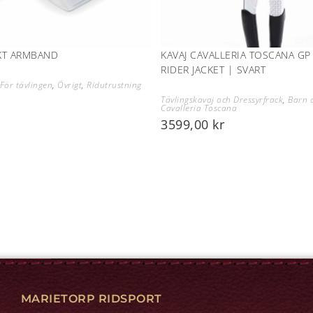
KT ARMBAND
KAVAJ CAVALLERIA TOSCANA G
RIDER JACKET | SVART
För tävlingen
,
Övrigt
,
Ridutrustning
Tävlingskavaj och Dressyrfrack
,
Barn 
Cavalleria Toscana
3599,00
kr
MARIETORP RIDSPORT