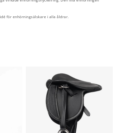
liga virkade enhörningsnyckelring. Den lilla enhörningen
dé för enhörningsälskare i alla åldrar.