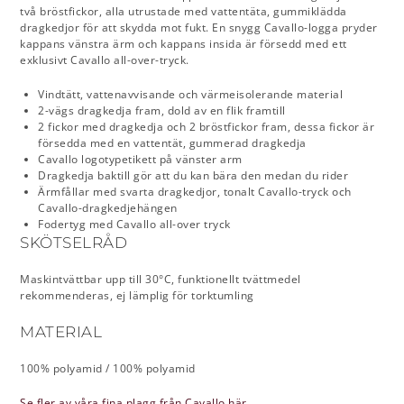
två bröstfickor, alla utrustade med vattentäta, gummiklädda
dragkedjor för att skydda mot fukt. En snygg Cavallo-logga pryder
kappans vänstra ärm och kappans insida är försedd med ett
exklusivt Cavallo all-over-tryck.
Vindtätt, vattenavvisande och värmeisolerande material
2-vägs dragkedja fram, dold av en flik framtill
2 fickor med dragkedja och 2 bröstfickor fram, dessa fickor är
försedda med en vattentät, gummerad dragkedja
Cavallo logotypetikett på vänster arm
Dragkedja baktill gör att du kan bära den medan du rider
Ärmfållar med svarta dragkedjor, tonalt Cavallo-tryck och
Cavallo-dragkedjehängen
Fodertyg med Cavallo all-over tryck
SKÖTSELRÅD
Maskintvättbar upp till 30°C, funktionellt tvättmedel
rekommenderas, ej lämplig för torktumling
MATERIAL
100% polyamid / 100% polyamid
Se fler av våra fina plagg från Cavallo här