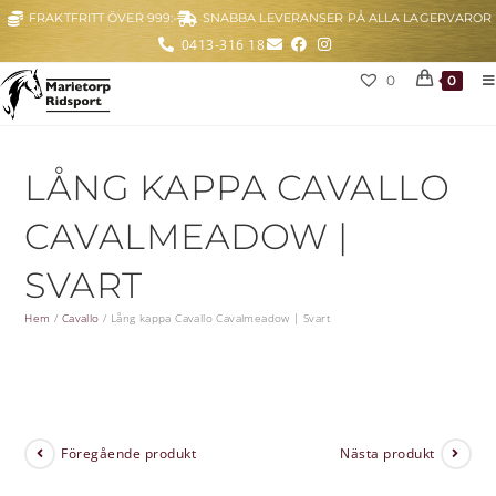
FRAKTFRITT ÖVER 999:-
SNABBA LEVERANSER PÅ ALLA LAGERVAROR
0413-316 18
0
0
LÅNG KAPPA CAVALLO
CAVALMEADOW |
SVART
Hem
/
Cavallo
/
Lång kappa Cavallo Cavalmeadow | Svart
Föregående produkt
Nästa produkt