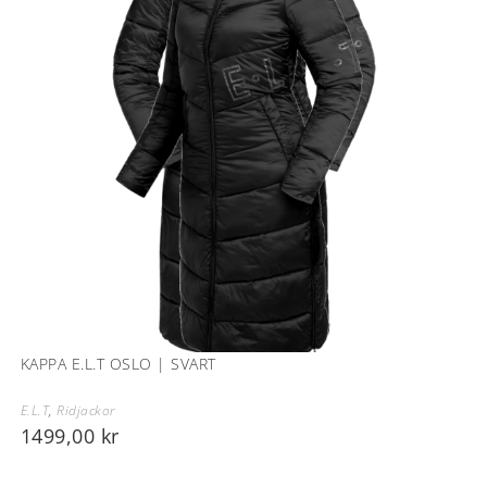
KAPPA E.L.T OSLO | SVART
E.L.T
,
Ridjackor
1499,00
kr