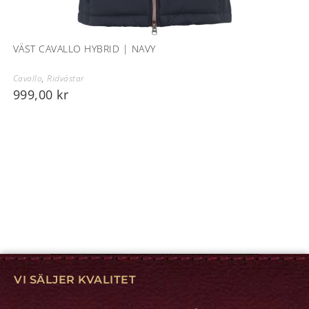
VÄST CAVALLO HYBRID | NAVY
Cavallo
,
Ridvästar
999,00
kr
VI SÄLJER KVALITET