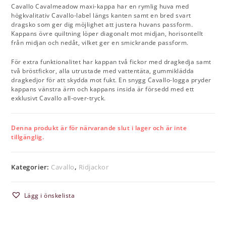
Cavallo Cavalmeadow maxi-kappa har en rymlig huva med
högkvalitativ Cavallo-label längs kanten samt en bred svart
dragsko som ger dig möjlighet att justera huvans passform.
Kappans övre quiltning löper diagonalt mot midjan, horisontellt
från midjan och nedåt, vilket ger en smickrande passform.
För extra funktionalitet har kappan två fickor med dragkedja samt
två bröstfickor, alla utrustade med vattentäta, gummiklädda
dragkedjor för att skydda mot fukt. En snygg Cavallo-logga pryder
kappans vänstra ärm och kappans insida är försedd med ett
exklusivt Cavallo all-over-tryck.
Denna produkt är för närvarande slut i lager och är inte
tillgänglig.
Kategorier:
Cavallo
,
Ridjackor
Lägg i önskelista