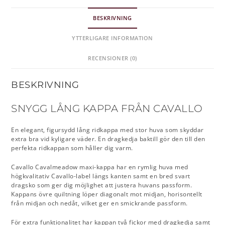
BESKRIVNING
YTTERLIGARE INFORMATION
RECENSIONER (0)
BESKRIVNING
SNYGG LÅNG KAPPA FRÅN CAVALLO
En elegant, figursydd lång ridkappa med stor huva som skyddar
extra bra vid kyligare väder. En dragkedja baktill gör den till den
perfekta ridkappan som håller dig varm.
Cavallo Cavalmeadow maxi-kappa har en rymlig huva med
högkvalitativ Cavallo-label längs kanten samt en bred svart
dragsko som ger dig möjlighet att justera huvans passform.
Kappans övre quiltning löper diagonalt mot midjan, horisontellt
från midjan och nedåt, vilket ger en smickrande passform.
För extra funktionalitet har kappan två fickor med dragkedja samt