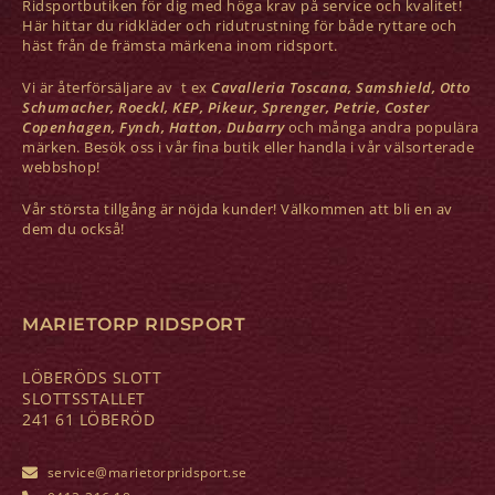
Ridsportbutiken för dig med höga krav på service och kvalitet!
Här hittar du ridkläder och ridutrustning för både ryttare och
häst från de främsta märkena inom ridsport.
Vi är återförsäljare av t ex
Cavalleria Toscana, Samshield, Otto
Schumacher, Roeckl, KEP, Pikeur, Sprenger, Petrie, Coster
Copenhagen, Fynch, Hatton, Dubarry
och många andra populära
märken. Besök oss i vår fina butik eller handla i vår välsorterade
webbshop!
Vår största tillgång är nöjda kunder! Välkommen att bli en av
dem du också!
MARIETORP RIDSPORT
LÖBERÖDS SLOTT
SLOTTSSTALLET
241 61 LÖBERÖD
service@marietorpridsport.se