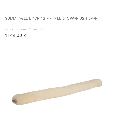
GUMMITYGEL DY’ON 13 MM MED STOPPAR US | SVART
Tyglar, martingal m m
,
Dy'on
1149,00
kr