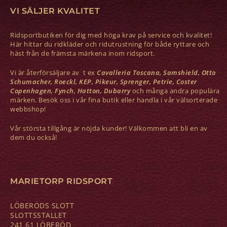
VI SÄLJER KVALITET
Ridsportbutiken för dig med höga krav på service och kvalitet!
Här hittar du ridkläder och ridutrustning för både ryttare och
häst från de främsta märkena inom ridsport.
Vi är återförsäljare av t ex
Cavalleria Toscana, Samshield, Otto
Schumacher, Roeckl, KEP, Pikeur, Sprenger, Petrie, Coster
Copenhagen, Fynch, Hatton, Dubarry
och många andra populära
märken. Besök oss i vår fina butik eller handla i vår välsorterade
webbshop!
Vår största tillgång är nöjda kunder! Välkommen att bli en av
dem du också!
MARIETORP RIDSPORT
LÖBERÖDS SLOTT
SLOTTSSTALLET
241 61 LÖBERÖD