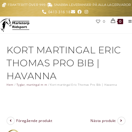
FRAKTFRITT ÖVER 999:-
SNABBA LEVERANSER PÅ ALLA LAGERVAROR
0413-316 18
0
0
KORT MARTINGAL ERIC
THOMAS PRO BIB |
HAVANNA
Hem
/
Tyglar, martingal m m
/
Kort martingal Eric Thomas Pro Bib | Havanna
Föregående produkt
Nästa produkt