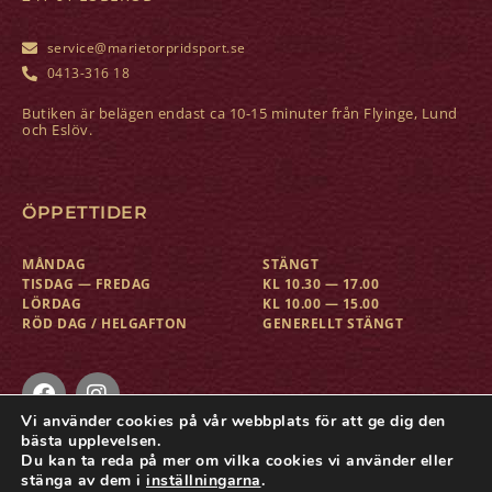
service@marietorpridsport.se
0413-316 18
Butiken är belägen endast ca 10-15 minuter från Flyinge, Lund
och Eslöv.
ÖPPETTIDER
MÅNDAG
STÄNGT
TISDAG — FREDAG
KL 10.30 — 17.00
LÖRDAG
KL 10.00 — 15.00
RÖD DAG / HELGAFTON
GENERELLT STÄNGT
Vi använder cookies på vår webbplats för att ge dig den
bästa upplevelsen.
Du kan ta reda på mer om vilka cookies vi använder eller
COPYRIGHT © MARIETORP RIDSPORT
stänga av dem i
inställningarna
.