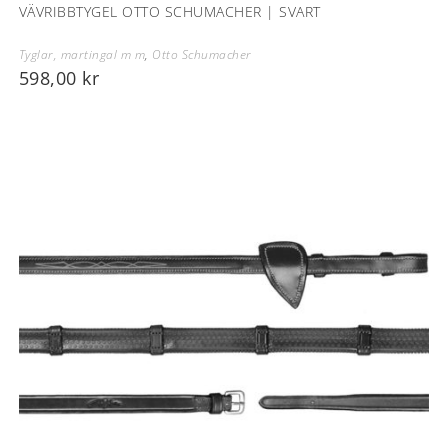
VÄVRIBBTYGEL OTTO SCHUMACHER | SVART
Tyglar, martingal m m
,
Otto Schumacher
598,00
kr