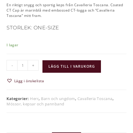
En riktigt snygg och sportig keps från Cavalleria Toscana. Coated
CT Cap är marinblå med embossed CT-logga och ”Cavalleria
Toscana” mitt fram.
STORLEK: ONE-SIZE
I lager
-
+
LÄGG TILL I VARUKORG
Lägg i önskelista
Kategorier:
Herr
,
Barn och ungdom
,
Cavalleria Toscana
,
Mössor, kepsar och pannband