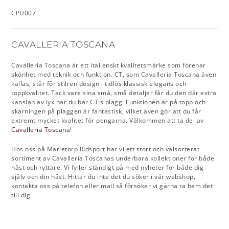
CPU007
CAVALLERIA TOSCANA
Cavalleria Toscana är ett italienskt kvalitetsmärke som förenar
skönhet med teknik och funktion. CT, som Cavalleria Toscana även
kallas, står för stilren design i tidlös klassisk elegans och
toppkvalitet. Tack vare sina små, små detaljer får du den där extra
känslan av lyx när du bär CT:s plagg. Funktionen är på topp och
skärningen på plaggen är fantastisk, vilket även gör att du får
extremt mycket kvalitet för pengarna. Välkommen att ta del av
Cavalleria Toscana
!
Hos oss på Marietorp Ridsport har vi ett stort och välsorterat
sortiment av Cavalleria Toscanas underbara kollektioner för både
häst och ryttare. Vi fyller ständigt på med nyheter för både dig
själv och din häst. Hittar du inte det du söker i vår webshop,
kontakta oss på telefon eller mail så försöker vi gärna ta hem det
till dig.