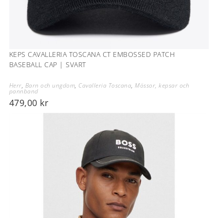
KEPS CAVALLERIA TOSCANA CT EMBOSSED PATCH
BASEBALL CAP | SVART
Herr
,
Barn och ungdom
,
Cavalleria Toscana
,
Mössor, kepsar och
pannband
479,00
kr