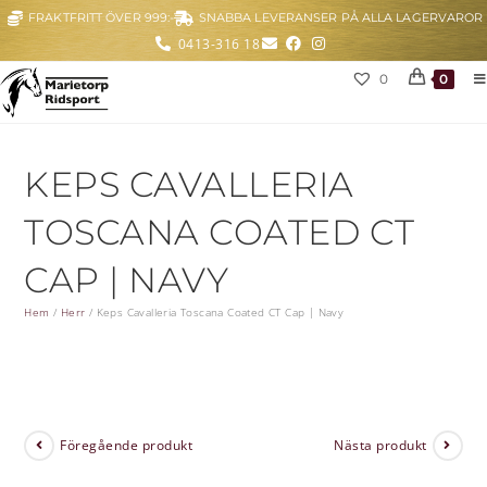
FRAKTFRITT ÖVER 999:-
SNABBA LEVERANSER PÅ ALLA LAGERVAROR
0413-316 18
0
0
KEPS CAVALLERIA
TOSCANA COATED CT
CAP | NAVY
Hem
/
Herr
/
Keps Cavalleria Toscana Coated CT Cap | Navy
Föregående produkt
Nästa produkt