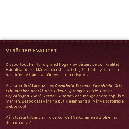
VI SÄLJER KVALITET
Ridsportbutiken för dig med höga krav på service och kvalitet!
Här hittar du ridkläder och ridutrustning för både ryttare och
häst från de främsta märkena inom ridsport.
Vi är återförsäljare av t ex
Cavalleria Toscana, Samshield, Otto
Schumacher, Roeckl, KEP, Pikeur, Sprenger, Petrie, Coster
Copenhagen, Fynch, Hatton, Dubarry
och många andra populära
märken. Besök oss i vår fina butik eller handla i vår välsorterade
webbshop!
Vår största tillgång är nöjda kunder! Välkommen att bli en av
dem du också!