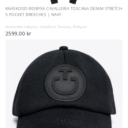
KNÄSKODD RIDBYXA CAVALLERIA TOSCANA DENIM STRETCH
5 POCKET BREECHES | NAVY
Helskodda ridbyxor
,
Cavalleria Toscana
,
Ridbyxor
2599,00
kr