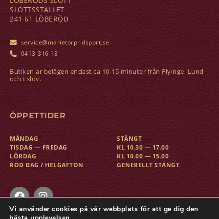
LÖBERÖDS SLOTT
SLOTTSSTALLET
241 61 LÖBERÖD
service@marietorpridsport.se
0413-316 18
Butiken är belägen endast ca 10-15 minuter från Flyinge, Lund
och Eslöv.
ÖPPETTIDER
MÅNDAG
STÄNGT
TISDAG — FREDAG
KL 10.30 — 17.00
LÖRDAG
KL 10.00 — 15.00
RÖD DAG / HELGAFTON
GENERELLT STÄNGT
Vi använder cookies på vår webbplats för att ge dig den
bästa upplevelsen.