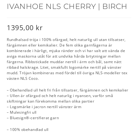
IVANHOE NLS CHERRY | BIRCH
1395,00
kr
Rundhalsad tröja i 100% ofärgad, helt naturlig ull utan tillsatser,
färgämnen eller kemikalier. De fem olika garnfägerna är
kombinerade i härligt, mjuka ränder och vi har valt att vända de
aviga maskorna utåt för att undvika hårda brtytningar mellan
färgerna. Ribbstickade muddar nertill i ärm och bål, samt nätt
ribbad halskrage. Litet, smakfullt logomärke nertill på vänster
mudd. Tröjan kombineras med fördel till övriga NLS-modeller tex
västen NLS Coco.
– Obehandlad ull helt fri från tillsatser, färgämnen och kemikalier
– Ullen är ofärgad och helt naturlig i nyansen, varför små
skiftningar kan förekomma mellan olika partier
– Logomärke i jacron nertill vänster ärm
– Mulesingfri ull
– Bluesign®-certifierat garn
– 100% obehandlad ull