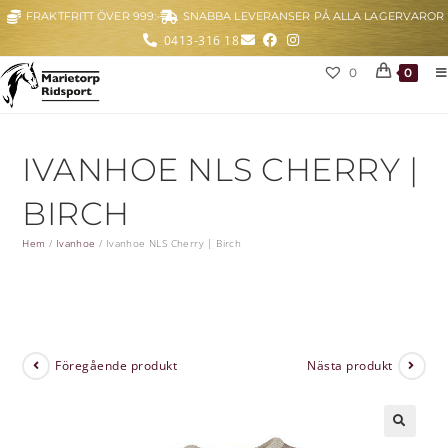
FRAKTFRITT ÖVER 999:-
SNABBA LEVERANSER PÅ ALLA LAGERVAROR
0413-316 18
0
0
IVANHOE NLS CHERRY |
BIRCH
Hem
/
Ivanhoe
/
Ivanhoe NLS Cherry | Birch
Föregående produkt
Nästa produkt
🔍