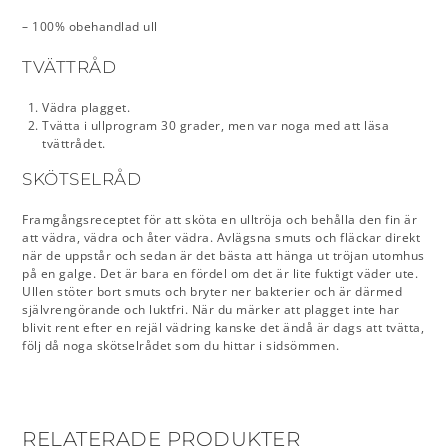
– 100% obehandlad ull
TVÄTTRÅD
Vädra plagget.
Tvätta i ullprogram 30 grader, men var noga med att läsa
tvättrådet.
SKÖTSELRÅD
Framgångsreceptet för att sköta en ulltröja och behålla den fin är
att vädra, vädra och åter vädra. Avlägsna smuts och fläckar direkt
när de uppstår och sedan är det bästa att hänga ut tröjan utomhus
på en galge. Det är bara en fördel om det är lite fuktigt väder ute.
Ullen stöter bort smuts och bryter ner bakterier och är därmed
självrengörande och luktfri. När du märker att plagget inte har
blivit rent efter en rejäl vädring kanske det ändå är dags att tvätta,
följ då noga skötselrådet som du hittar i sidsömmen.
RELATERADE PRODUKTER