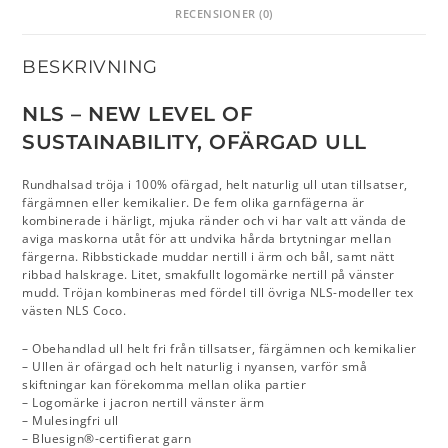
RECENSIONER (0)
BESKRIVNING
NLS – NEW LEVEL OF
SUSTAINABILITY, OFÄRGAD ULL
Rundhalsad tröja i 100% ofärgad, helt naturlig ull utan tillsatser,
färgämnen eller kemikalier. De fem olika garnfägerna är
kombinerade i härligt, mjuka ränder och vi har valt att vända de
aviga maskorna utåt för att undvika hårda brtytningar mellan
färgerna. Ribbstickade muddar nertill i ärm och bål, samt nätt
ribbad halskrage. Litet, smakfullt logomärke nertill på vänster
mudd. Tröjan kombineras med fördel till övriga NLS-modeller tex
västen NLS Coco.
– Obehandlad ull helt fri från tillsatser, färgämnen och kemikalier
– Ullen är ofärgad och helt naturlig i nyansen, varför små
skiftningar kan förekomma mellan olika partier
– Logomärke i jacron nertill vänster ärm
– Mulesingfri ull
– Bluesign®-certifierat garn