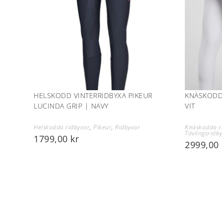
HELSKODD VINTERRIDBYXA PIKEUR
KNÄSKODD
LUCINDA GRIP | NAVY
VIT
Helskodda ridbyxor
,
Pikeur
,
Ridbyxor
Knäskodda r
Tävlingsridb
1799,00
kr
2999,00