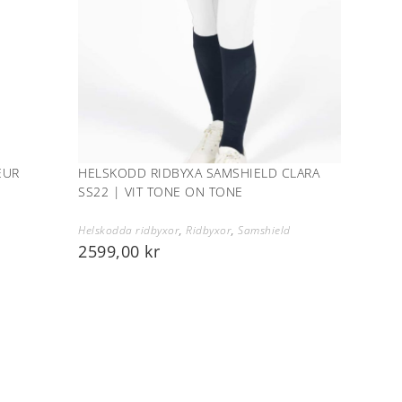
EUR
HELSKODD RIDBYXA SAMSHIELD CLARA
SS22 | VIT TONE ON TONE
Helskodda ridbyxor
,
Ridbyxor
,
Samshield
2599,00
kr