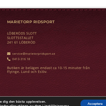
MARIETORP RIDSPORT
LÖBERÖDS SLOTT
SLOTTSSTALLET
241 61 LÖBERÖD
service@marietorpridsport.se
0413-316 18
Butiken är belägen endast ca 10-15 minuter från
Flyinge, Lund och Eslöv.
e dig den bästa upplevelsen.
Acceptera
änder eller stänga av dem i
inställningarna
.