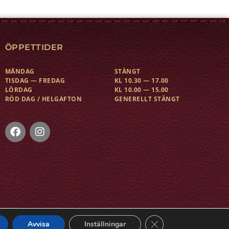
ÖPPETTIDER
MÅNDAG
STÄNGT
TISDAG — FREDAG
KL 10.30 — 17.00
LÖRDAG
KL 10.00 — 15.00
RÖD DAG / HELGAFTON
GENERELLT STÄNGT
Close GDPR Cookie Ba
Avvisa
Inställningar
KONTAKT
KÖPVILLKOR
BYTEN OCH RETURER