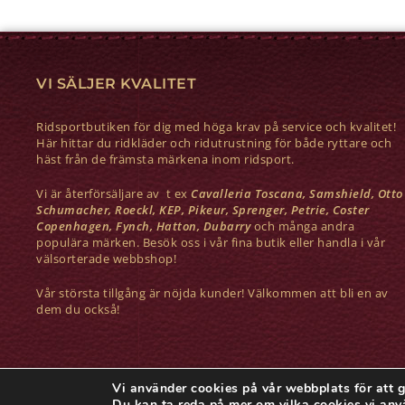
VI SÄLJER KVALITET
Ridsportbutiken för dig med höga krav på service och kvalitet!
Här hittar du ridkläder och ridutrustning för både ryttare och
häst från de främsta märkena inom ridsport.
Vi är återförsäljare av t ex
Cavalleria Toscana, Samshield, Otto
Schumacher, Roeckl, KEP, Pikeur, Sprenger, Petrie, Coster
Copenhagen, Fynch, Hatton, Dubarry
och många andra
populära märken. Besök oss i vår fina butik eller handla i vår
välsorterade webbshop!
Vår största tillgång är nöjda kunder! Välkommen att bli en av
dem du också!
Vi använder cookies på vår webbplats för att g
COPYRIGHT © MARIETORP RIDSPORT
Du kan ta reda på mer om vilka cookies vi anv