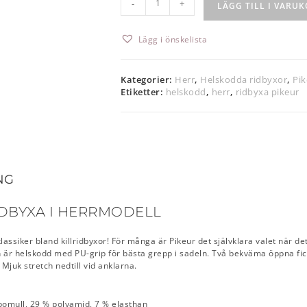
-
+
LÄGG TILL I VARU
Lägg i önskelista
Kategorier:
Herr
,
Helskodda ridbyxor
,
Pik
Etiketter:
helskodd
,
herr
,
ridbyxa pikeur
NG
IDBYXA I HERRMODELL
klassiker bland killridbyxor! För många är Pikeur det självklara valet när d
n är helskodd med PU-grip för bästa grepp i sadeln. Två bekväma öppna fi
 Mjuk stretch nedtill vid anklarna.
bomull, 29 % polyamid, 7 % elasthan