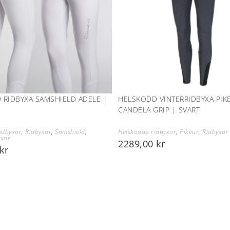
 RIDBYXA SAMSHIELD ADELE |
HELSKODD VINTERRIDBYXA PIK
CANDELA GRIP | SVART
idbyxor
,
Ridbyxor
,
Samshield
,
Helskodda ridbyxor
,
Pikeur
,
Ridbyxor
yxor
2289,00
kr
kr