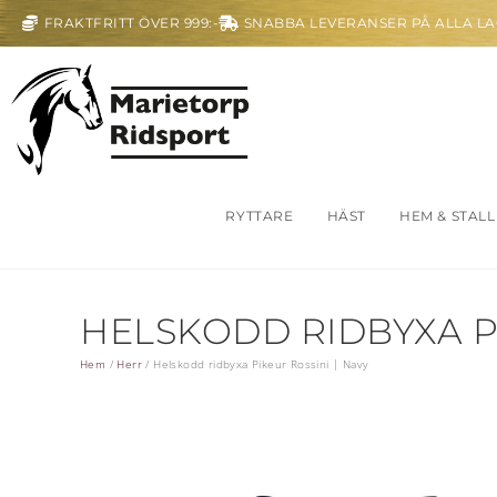
FRAKTFRITT ÖVER 999:-
SNABBA LEVERANSER PÅ ALLA L
RYTTARE
HÄST
HEM & STALL
HELSKODD RIDBYXA PI
Hem
/
Herr
/
Helskodd ridbyxa Pikeur Rossini | Navy