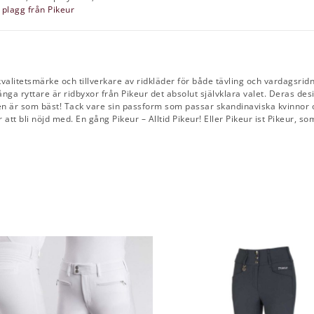
a plagg från Pikeur
 kvalitetsmärke och tillverkare av ridkläder för både tävling och vardagsrid
nga ryttare är ridbyxor från Pikeur det absolut självklara valet. Deras desi
den är som bäst! Tack vare sin passform som passar skandinaviska kvinnor o
tt bli nöjd med. En gång Pikeur – Alltid Pikeur! Eller Pikeur ist Pikeur, so