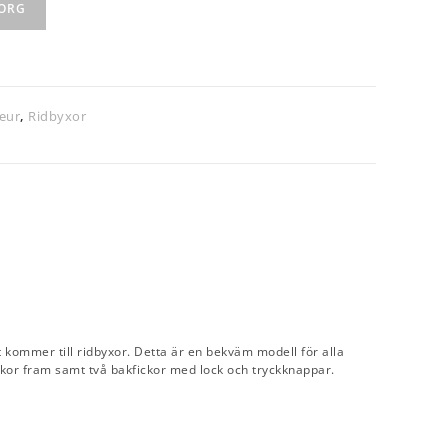
KORG
eur
,
Ridbyxor
et kommer till ridbyxor. Detta är en bekväm modell för alla
ckor fram samt två bakfickor med lock och tryckknappar.