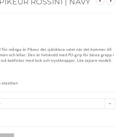
IKEUR ROSSINI | NAVY
r! För många är Pikeur det självklara valet när det kommer till
 män och killar. Den är helskodd med PU-grip för bästa grepp i
vå bakfickor med lock och tryckknappar. Lite tajtare modell.
% elasthan
v