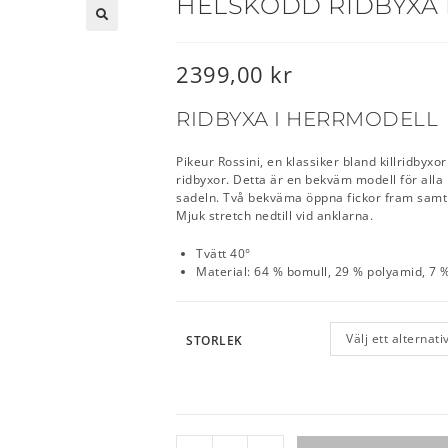
HELSKODD RIDBYXA P
🔍
2399,00
kr
RIDBYXA I HERRMODELL
Pikeur Rossini, en klassiker bland killridbyxo
ridbyxor. Detta är en bekväm modell för alla
sadeln. Två bekväma öppna fickor fram samt t
Mjuk stretch nedtill vid anklarna.
Tvätt 40°
Material: 64 % bomull, 29 % polyamid, 7 
Välj ett alternati
STORLEK