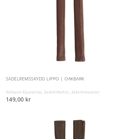
SADELREMSSKYDD LIPPO | OAKBARK
Källquist Equestrian
,
Sadeltillbehör
,
Säkerhetsvästar
149,00
kr