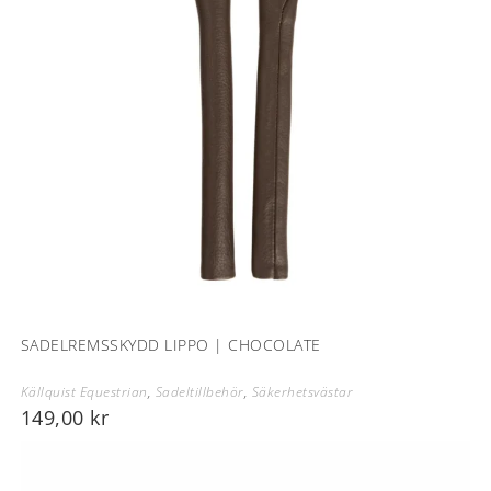
SADELREMSSKYDD LIPPO | CHOCOLATE
Källquist Equestrian
,
Sadeltillbehör
,
Säkerhetsvästar
149,00
kr