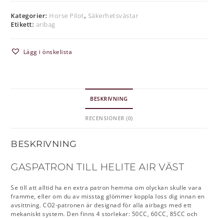
Kategorier:
Horse Pilot
,
Säkerhetsvästar
Etikett:
aribag
Lägg i önskelista
BESKRIVNING
RECENSIONER (0)
BESKRIVNING
GASPATRON TILL HELITE AIR VÄST
Se till att alltid ha en extra patron hemma om olyckan skulle vara
framme, eller om du av misstag glömmer koppla loss dig innan en
avsittning. CO2-patronen är designad för alla airbags med ett
mekaniskt system. Den finns 4 storlekar: 50CC, 60CC, 85CC och