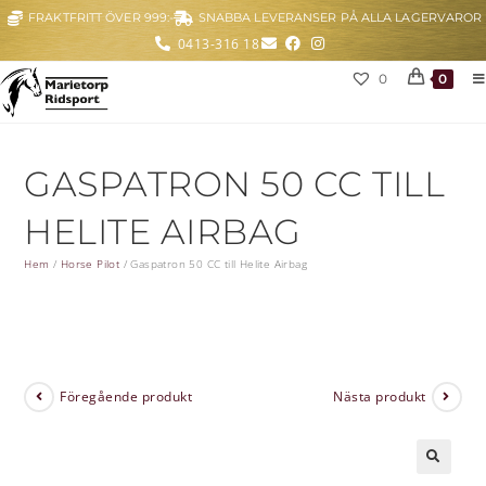
FRAKTFRITT ÖVER 999:-
SNABBA LEVERANSER PÅ ALLA LAGERVAROR
0413-316 18
0
0
GASPATRON 50 CC TILL
HELITE AIRBAG
Hem
/
Horse Pilot
/
Gaspatron 50 CC till Helite Airbag
Föregående produkt
Nästa produkt
🔍