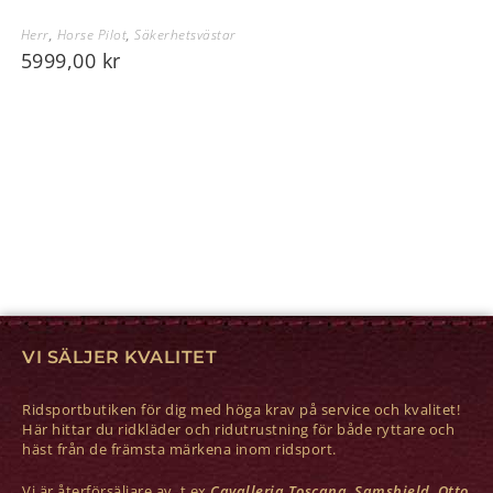
Herr
,
Horse Pilot
,
Säkerhetsvästar
5999,00
kr
VI SÄLJER KVALITET
Ridsportbutiken för dig med höga krav på service och kvalitet!
Här hittar du ridkläder och ridutrustning för både ryttare och
häst från de främsta märkena inom ridsport.
Vi är återförsäljare av t ex
Cavalleria Toscana, Samshield, Otto