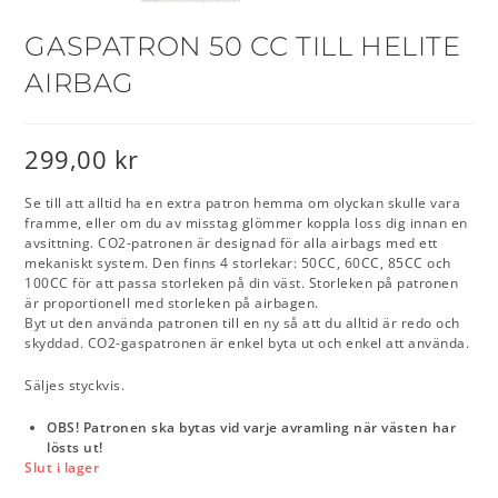
GASPATRON 50 CC TILL HELITE
AIRBAG
299,00
kr
Se till att alltid ha en extra patron hemma om olyckan skulle vara
framme, eller om du av misstag glömmer koppla loss dig innan en
avsittning. CO2-patronen är designad för alla airbags med ett
mekaniskt system. Den finns 4 storlekar: 50CC, 60CC, 85CC och
100CC för att passa storleken på din väst. Storleken på patronen
är proportionell med storleken på airbagen.
Byt ut den använda patronen till en ny så att du alltid är redo och
skyddad. CO2-gaspatronen är enkel byta ut och enkel att använda.
Säljes styckvis.
OBS! Patronen ska bytas vid varje avramling när västen har
lösts ut!
Slut i lager