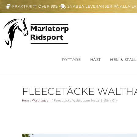
FRAKTFRITT ÖVER 999:-
SNABBA LEVERANSER PÅ ALLA L
RYTTARE
HÄST
HEM & STALL
FLEECETÄCKE WALTHA
Hem
/
Waldhausen
/
Fleecetäcke Walthausen Nepal | Mörk Oliv