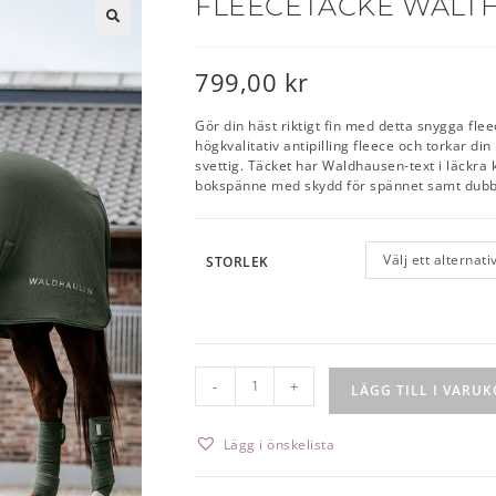
FLEECETÄCKE WALTH
🔍
799,00
kr
Gör din häst riktigt fin med detta snygga fle
högkvalitativ antipilling fleece och torkar din
svettig. Täcket har Waldhausen-text i läckra k
bokspänne med skydd för spännet samt dubbl
Välj ett alternati
STORLEK
-
+
LÄGG TILL I VARU
Lägg i önskelista