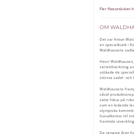
Fler fleecetäcken h
OM WALDH
Det var Anton Waldh
en specialbutik i 
Waldhausens sadlar
Henri Waldhausen, 
serietillverkning 
utökade de special
största sadel- och
Waldhausens framgå
såväl produktionsp
satte fokus på rid
som en ledande lev
olympiska kommitté
huvudkontor till in
framtida utvecklin
De senaste åren ha