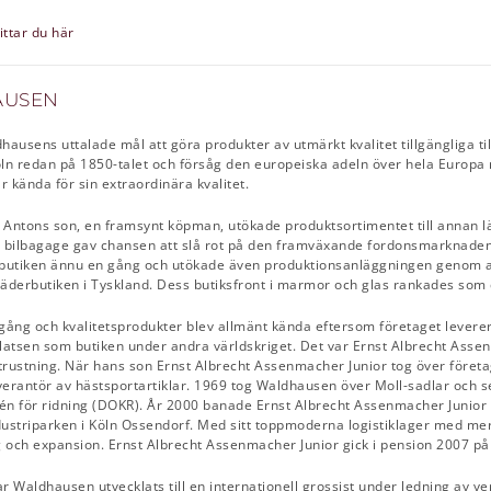
ittar du här
AUSEN
ausens uttalade mål att göra produkter av utmärkt kvalitet tillgängliga ti
Köln redan på 1850-talet och försåg den europeiska adeln över hela Europa 
 kända för sin extraordinära kvalitet.
Antons son, en framsynt köpman, utökade produktsortimentet till annan lä
av bilbagage gav chansen att slå rot på den framväxande fordonsmarknade
butiken ännu en gång och utökade även produktionsanläggningen genom att 
 läderbutiken i Tyskland. Dess butiksfront i marmor och glas rankades som
ng och kvalitetsprodukter blev allmänt kända eftersom företaget levererad
latsen som butiken under andra världskriget. Det var Ernst Albrecht Ass
utrustning. När hans son Ernst Albrecht Assenmacher Junior tog över företa
erantör av hästsportartiklar. 1969 tog Waldhausen över Moll-sadlar och s
n för ridning (DOKR). År 2000 banade Ernst Albrecht Assenmacher Junior v
dustriparken i Köln Ossendorf. Med sitt toppmoderna logistiklager med mer 
g och expansion. Ernst Albrecht Assenmacher Junior gick i pension 2007 på
r Waldhausen utvecklats till en internationell grossist under ledning av v