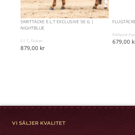
SKRITTÄCKE E.L.T EXCLUSIVE 50 G |
FLUGTÄCKE
NIGHTBLUE
Källquist Eq
679,00
k
E.L.T
,
Täcken
879,00
kr
VI SÄLJER KVALITET