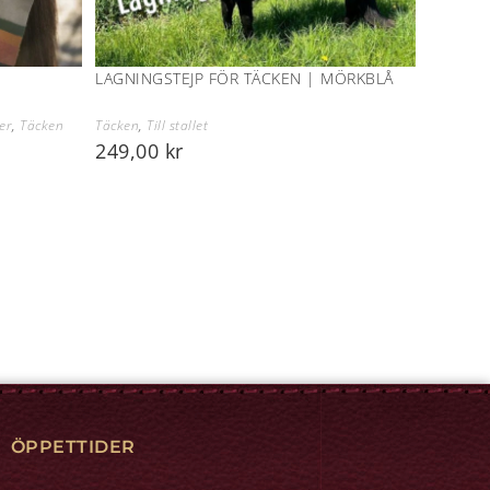
LAGNINGSTEJP FÖR TÄCKEN | MÖRKBLÅ
er
,
Täcken
Täcken
,
Till stallet
249,00
kr
ÖPPETTIDER