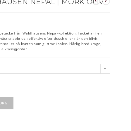
AUSEN NEPAL | MÖRK OLIV
ecetäcke från Waldhausens Nepal-kollektion. Täcket är i en
 häst snabbt och effektivt efter dusch eller när den blivit
ristaller på kanten som glittrar i solen. Härlig bred krage,
a kryssgjordar.
v
KORG