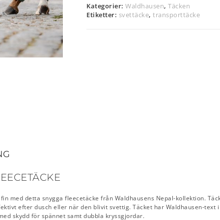
Kategorier:
Waldhausen
,
Täcken
Etiketter:
svettäcke
,
transporttäcke
NG
LEECETÄCKE
t fin med detta snygga fleecetäcke från Waldhausens Nepal-kollektion. Täcket
ektivt efter dusch eller när den blivit svettig. Täcket har Waldhausen-text i 
med skydd för spännet samt dubbla kryssgjordar.