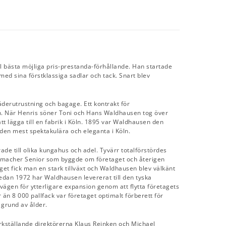
ll bästa möjliga pris-prestanda-förhållande. Han startade
med sina förstklassiga sadlar och tack. Snart blev
derutrustning och bagage. Ett kontrakt för
n. När Henris söner Toni och Hans Waldhausen tog över
lägga till en fabrik i Köln. 1895 var Waldhausen den
 den mest spektakulära och eleganta i Köln.
e till olika kungahus och adel. Tyvärr totalförstördes
enmacher Senior som byggde om företaget och återigen
get fick man en stark tillväxt och Waldhausen blev välkänt
edan 1972 har Waldhausen levererat till den tyska
ägen för ytterligare expansion genom att flytta företagets
än 8 000 pallfack var företaget optimalt förberett för
 grund av ålder.
erkställande direktörerna Klaus Reinken och Michael