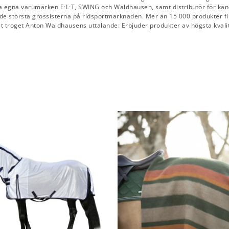
 egna varumärken E·L·T, SWING och Waldhausen, samt distributör för känd
e största grossisterna på ridsportmarknaden. Mer än 15 000 produkter finn
get troget Anton Waldhausens uttalande: Erbjuder produkter av högsta kvalit