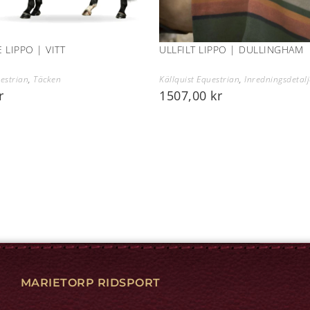
 LIPPO | VITT
ULLFILT LIPPO | DULLINGHAM
uestrian
,
Täcken
Källquist Equestrian
,
Inredningsdetalj
r
1507,00
kr
MARIETORP RIDSPORT