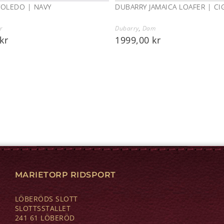
TOLEDO | NAVY
DUBARRY JAMAICA LOAFER | CI
r
Dubarry
,
Dam
kr
1999,00
kr
MARIETORP RIDSPORT
LÖBERÖDS SLOTT
SLOTTSSTALLET
241 61 LÖBERÖD