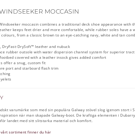
WINDSEEKER MOCCASIN
r Windseeker moccasin combines a traditional deck shoe appearance with th
eather keeps feet drier and more comfortable, while rubber soles have a w
of colours, from a classic brown to an eye-catching navy, white and tan comb
, DryFast-DrySoft™ leather and nubuck
e rubber outsole with water dispersion channel system for superior tracti
 footbed covered with a leather insock gives added comfort
es offer a snug, custom fit
re port and starboard flash trim
tching
yelets
Y
ändskt varumärke som med sin populära Galway stövel slog igenom stort i S
nspiration när man skapade Galway-boot. De kraftiga elementen i Dubarrys
ör landet med sitt slitstarka material och komfort.
 vårt sortiment finner du här