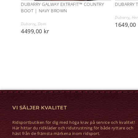
DUBARRY GALWAY EXTRAFIT™ COUNTRY
DUBARRY 
BOOT | NAVY BROWN
Dubarry
,
Her
1649,00
Dubarry
,
Dam
4499,00
kr
VI SÄLJER KVALITET
Ridsportbutiken för dig med höga krav på service och kvalitet!
Här hittar du ridkläder och ridutrustning för både ryttare och
häst från de främsta märkena inom ridsport.