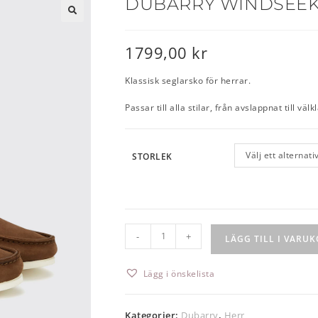
DUBARRY WINDSEEK
🔍
1799,00
kr
Klassisk seglarsko för herrar.
Passar till alla stilar, från avslappnat till välkl
Välj ett alternati
STORLEK
-
+
LÄGG TILL I VARU
Lägg i önskelista
Kategorier:
Dubarry
,
Herr