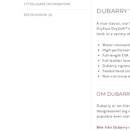
YTTERLIGARE INFORMATION
DUBARRY 
RECENSIONER (0)
A true classic, ou
DryFast-DrySoft™ l
land. In a variety 
Water-resistant
High-performanc
Full-length EVA
Full leather lac
Dubarry signatu
Sealed hand sti
Non-corrosive e
OM DUBARR
Dubarry är ett Irl
designteamet tog i
populära även utanf
Mer från Dubarry i