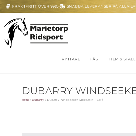
FRAKTFRITT ÖVER 999:-
SNABBA LEVERANSER PÅ ALLA L
RYTTARE
HÄST
HEM & STALL
DUBARRY WINDSEEKE
Hem
/
Dubarry
/
Dubarry Windseeker Moccasin | Café