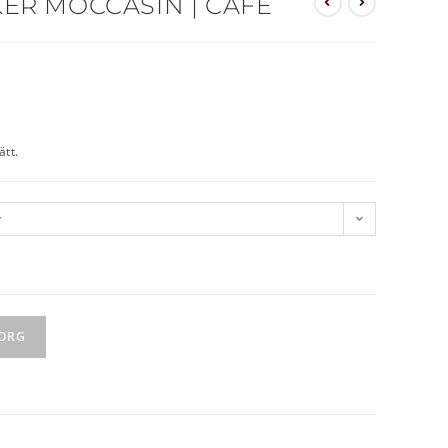
ER MOCCASIN | CAFÉ
ätt.
v
KORG