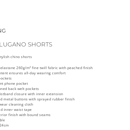
NG
LUGANO SHORTS
tylish chino shorts
elastane 260g/m² fine twill fabric with peached finish
tent ensures all-day wearing comfort
pockets
ont phone pocket
oned back welt pockets
istband closure with inner extension
 metal buttons with sprayed rubber finish
ear cleaning cloth
d inner waist tape
terior finish with bound seams
ble
 24cm