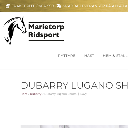
FRAKTFRITT ÖVER 999:-
SNABBA LEVERANSER PÅ ALLA L
RYTTARE
HÄST
HEM & STALL
DUBARRY LUGANO SH
Hem
/
Dubarry
/
Dubarry Lugano Shorts | Navy