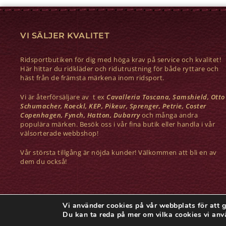
VI SÄLJER KVALITET
Ridsportbutiken för dig med höga krav på service och kvalitet!
Här hittar du ridkläder och ridutrustning för både ryttare och
häst från de främsta märkena inom ridsport.
Vi är återförsäljare av t ex
Cavalleria Toscana, Samshield, Otto
Schumacher, Roeckl, KEP, Pikeur, Sprenger, Petrie, Coster
Copenhagen, Fynch, Hatton, Dubarry
och många andra
populära märken. Besök oss i vår fina butik eller handla i vår
välsorterade webbshop!
Vår största tillgång är nöjda kunder! Välkommen att bli en av
dem du också!
Vi använder cookies på vår webbplats för att g
COPYRIGHT © MARIETORP RIDSPORT
Du kan ta reda på mer om vilka cookies vi anv