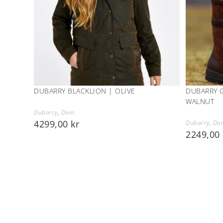
DUBARRY BLACKLION | OLIVE
DUBARRY 
WALNUT
Dubarry
,
Dam
4299,00
kr
Dubarry
,
Da
2249,00