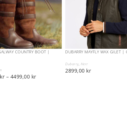
GALWAY COUNTRY BOOT |
DUBARRY MAYFLY WAX GILET | 
Dubarry
,
Herr
2899,00
kr
m
kr
–
4499,00
kr