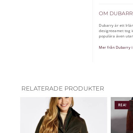
OM DUBARR
Dubarry är ett Irl
designteamet tog i
populära även utanf
Mer från Dubarry i
RELATERADE PRODUKTER
REA!