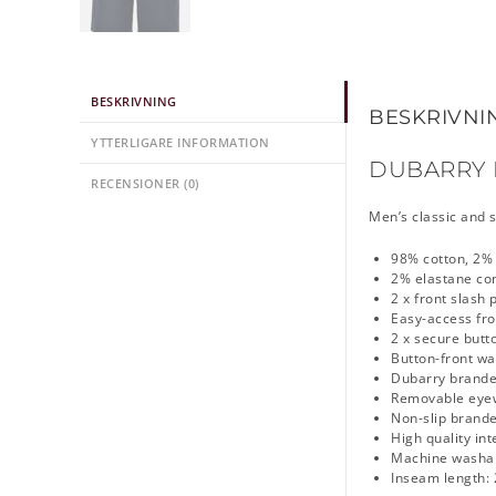
BESKRIVNING
BESKRIVNI
YTTERLIGARE INFORMATION
DUBARRY 
RECENSIONER (0)
Men’s classic and s
98% cotton, 2% 
2% elastane con
2 x front slash 
Easy-access fr
2 x secure butt
Button-front wa
Dubarry branded
Removable eyew
Non-slip brande
High quality in
Machine washa
Inseam length: