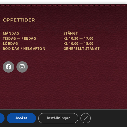
ÖPPETTIDER
MÅNDAG
STÄNGT
TISDAG — FREDAG
KL 10.30 — 17.00
LÖRDAG
KL 10.00 — 15.00
RÖD DAG / HELGAFTON
GENERELLT STÄNGT
Close GDPR Cookie Ba
Avvisa
Inställningar
KONTAKT
KÖPVILLKOR
BYTEN OCH RETURER