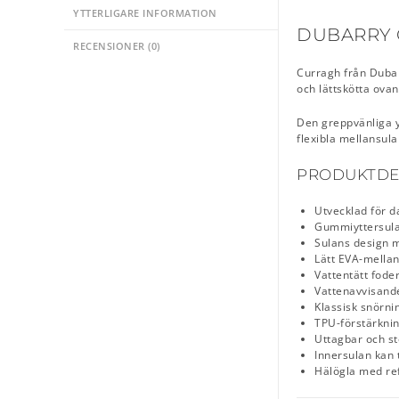
YTTERLIGARE INFORMATION
DUBARRY 
RECENSIONER (0)
Curragh från Dubar
och lättskötta ova
Den greppvänliga y
flexibla mellansul
PRODUKTDET
Utvecklad för da
Gummiyttersula 
Sulans design m
Lätt EVA-mellan
Vattentätt fode
Vattenavvisande
Klassisk snörni
TPU-förstärknin
Uttagbar och s
Innersulan kan 
Hälögla med ref