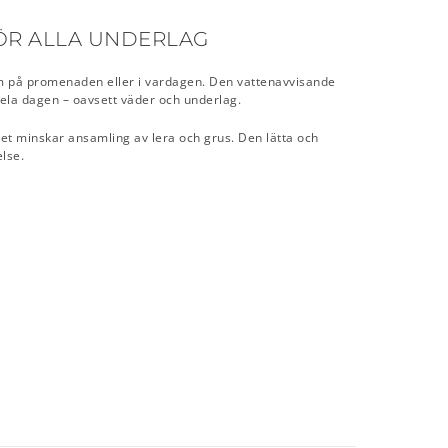
ÖR ALLA UNDERLAG
som på promenaden eller i vardagen. Den vattenavvisande
hela dagen – oavsett väder och underlag.
et minskar ansamling av lera och grus. Den lätta och
lse.