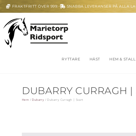
FRAKTFRITT ÖVER 999:-
SNABBA LEVERANSER PÅ ALLA L
RYTTARE
HÄST
HEM & STALL
DUBARRY CURRAGH |
Hem
/
Dubarry
/
Dubarry Curragh | Svart