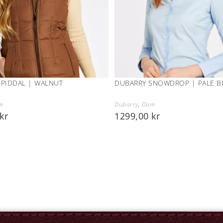
SPIDDAL | WALNUT
DUBARRY SNOWDROP | PALE B
m
Dubarry
,
Dam
kr
1299,00
kr