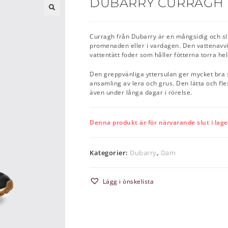
DUBARRY CURRAGH |
🔍
Curragh från Dubarry är en mångsidig och slit
promenaden eller i vardagen. Den vattenavvi
vattentätt foder som håller fötterna torra he
Den greppvänliga yttersulan ger mycket bra 
ansamling av lera och grus. Den lätta och fl
även under långa dagar i rörelse.
Denna produkt är för närvarande slut i lager 
Kategorier:
Dubarry
,
Dam
Lägg i önskelista