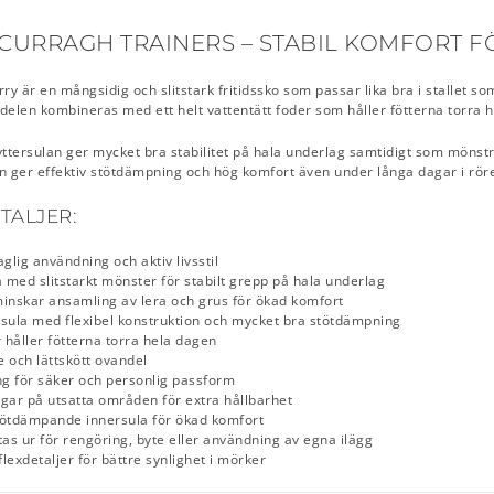
CURRAGH TRAINERS – STABIL KOMFORT F
ry är en mångsidig och slitstark fritidssko som passar lika bra i stallet 
ndelen kombineras med ett helt vattentätt foder som håller fötterna torra 
ttersulan ger mycket bra stabilitet på hala underlag samtidigt som mönstr
an ger effektiv stötdämpning och hög komfort även under långa dagar i röre
ALJER:
glig användning och aktiv livsstil
med slitstarkt mönster för stabilt grepp på hala underlag
inskar ansamling av lera och grus för ökad komfort
sula med flexibel konstruktion och mycket bra stötdämpning
r håller fötterna torra hela dagen
 och lättskött ovandel
ng för säker och personlig passform
gar på utsatta områden för extra hållbarhet
tötdämpande innersula för ökad komfort
tas ur för rengöring, byte eller användning av egna ilägg
lexdetaljer för bättre synlighet i mörker