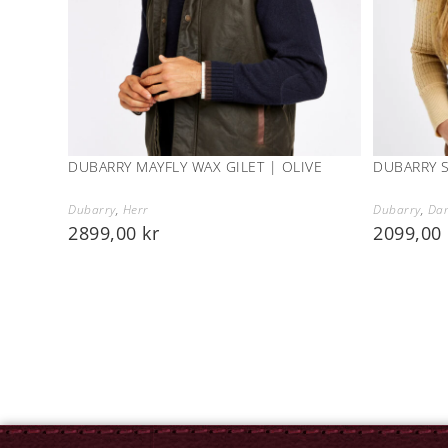
DUBARRY MAYFLY WAX GILET | OLIVE
DUBARRY 
Dubarry
,
Herr
Dubarry
,
Da
2899,00
kr
2099,00