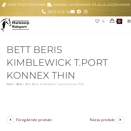
FRAKTFRITT ÖVER 999:-
SNABBA LEVERANSER PÅ ALLA LAGERVAROR
0413-316 18
0
0
BETT BERIS
KIMBLEWICK T.PORT
KONNEX THIN
Hem
/
Bett
/
Bett Beris Kimblewick T.port Konnex Thin
Föregående produkt
Nästa produkt