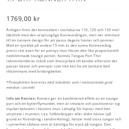
1769,00
kr
Äntligen finns det konnexbett i storlekarna 110, 120 och 130 mm!
Identisk med den ursprungliga Konnexstången, men ner slimmad
till en tunnare design för att passa dagens hästar och ponnier.
Med en tjocklek på endast 15 mm är den tunna Konnexstång
precis rätt även för en ponnys mun liksom den lika proportionellt
nedslimmade tounge porten. Konnex Tongue Port Thin
rekommenderas också som dressyrbett till kandar eftersom det
passar hästar och ponnyer som inte kan ha ett tjockare bett
tillsammans med bridongbettet.
*Ponnybetten levereras med sidodelar som i motsvarande grad
minskat i storlek!
Info om Konnex:
Konnex ger en kombinerad effekt av en tounge
port och en bytterflymundel, men är smalare och positionerar sig
mycket bekvämt i hästens mun. Lämplig för hästar med litet
utrymme i munnen, t.ex. fullblodstyper eller äldre hästar (på
grund av förändring i tandinriktning), hästar med stora tungor och
i synnerhet sådana som är känsliga för tryck på tungan. Den