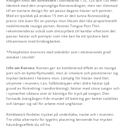
Äntligen finns det konnexbett i storlekarna 110, 120 och 130 mm!
Identisk med den ursprungliga Konnexstången, men ner slimmad
till en tunnare design för att passa dagens hästar och ponnier.
Med en tjocklek på endast 15 mm är den tunna Konnexstång
precis rätt även för en ponnys mun liksom den lika proportionellt
nedslimmade tounge porten. Konnex Tongue Port Thin
rekommenderas också som dressyrbett till kandar eftersom det
passar hästar och ponnyer som inte kan ha ett tjockare bett
tillsammans med bridongbettet.
*Ponnybetten levereras med sidodelar som i motsvarande grad
minskat i storlek!
Info om Konnex:
Konnex ger en kombinerad effekt av en tounge
port och en bytterflymundel, men är smalare och positionerar sig
mycket bekvämt i hästens mun. Lämplig för hästar med litet
utrymme i munnen, t.ex. fullblodstyper eller äldre hästar (på
grund av förändring i tandinriktning), hästar med stora tungor och
i synnerhet sådana som är känsliga för tryck på tungan. Den
formade övergången från mundel till bettring ger bettet stabilitet
och lämpar sig väl för arbete med unghästar.
Kimblewick fördelar trycket på underkäke, nacke och i munnen.
Tre olika alternativ för tygelns placering beroende hur mycket
hävstångseffekt du vill ha.