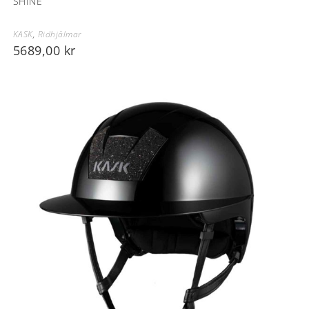
SHINE
KASK
,
Ridhjälmar
5689,00
kr