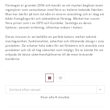
Företaget är grundat 2004 och består av ett mycket begåvat team
ingenjörer som samarbetar med flera av Italiens ledande fabriker.
Man har därför på kort tid nått en enorm utveckling och är idag ett
både framgångsrikt och väletablerat företag. Märket har vunnit
flera priser som t ex ISPO och Eurobike. Samtliga av deras
hjälmar, oavsett inriktning, tillverkas enbart i Italien.
Deras mission är att behålla en perfekt balans mellan teknisk
överlägsenhet, funktionalitet, säkerhet och tilltalande design i sina
produkter. De arbetar hela tiden för att förbättra och utveckla sina
produkter och nå så hög säkerhet som möjligt. De är kända för att
erbjuda de bästa säkerhetshjälmarna till de mest krävande
kunderna.
Sortera efter senast
Visar alla 8 resultat