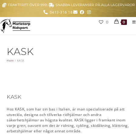
FRAKTFRITT ÖVER 999:-
SNABBA LEVERANSER PÅ ALLA LAGERVAROR
0413-316 18
0
0
KASK
Hem
/
KASK
KASK
Hos KASK, som har sin bas i Italien, är man specialiserade på att
utveckla, designa och tillverka ridhjälmar och andra
säkerhetshjälmar av högsta kvalitet. KASK ligger i framkant inom
varje gren, oavsett om det är ridning, cykling, skidåkning, klättring,
arbetshjälmar eller något annat område.