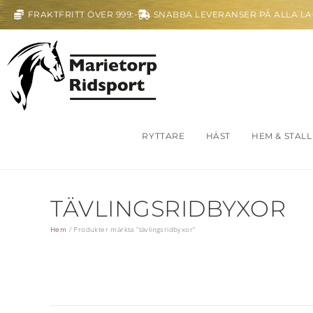
FRAKTFRITT ÖVER 999:-
SNABBA LEVERANSER PÅ ALLA L
RYTTARE
HÄST
HEM & STALL
TÄVLINGSRIDBYXOR
Hem
/
Produkter märkta ”tävlingsridbyxor”