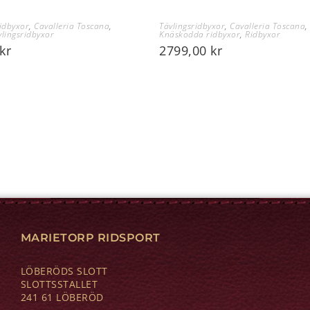
idbyxor
,
Cavalleria Toscana
,
Tävlingsridbyxor
,
Cavalleria Toscana
vlingsridbyxor
Knäskodda ridbyxor
,
Ridbyxor
kr
2799,00
kr
MARIETORP RIDSPORT
LÖBERÖDS SLOTT
SLOTTSSTALLET
241 61 LÖBERÖD