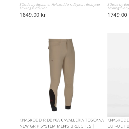
EQode by Equiline
,
Helskodda ridbyxor
,
Ridbyxor
,
EQode by Equ
Tävlingsridbyxor
Tävlingsridb
1849,00
kr
1749,00
KNÄSKODD RIDBYXA CAVALLERIA TOSCANA
KNÄSKODD
NEW GRIP SYSTEM MEN’S BREECHES |
CUT-OUT B