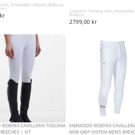
iline
,
Knäskodda ridbyxor
,
Ridbyxor
,
yxor
Cavalleria Toscana
,
Herr
,
Knäskodda 
kr
Ridbyxor
2799,00
kr
 RIDBYXA CAVALLERIA TOSCANA
KNÄSKODD RIDBYXA CAVALLERI
REECHES | VIT
NEW GRIP SYSTEM MEN’S BREEC