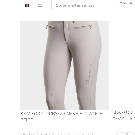
Visar al
Sortera efter senast
KNÄSKODD
KNÄSKODD RIDBYXA SAMSHIELD ADELE |
DAVIS | VI
BEIGE
EQode by Equ
Knäskodda ridbyxor
,
Ridbyxor
,
Samshield
,