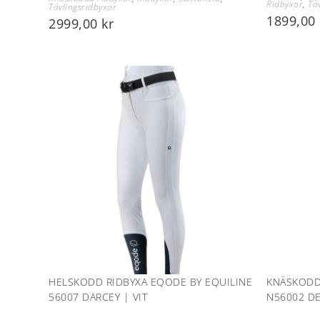
Ridbyxor
,
Tä
Tävlingsridbyxor
1899,00
2999,00
kr
HELSKODD RIDBYXA EQODE BY EQUILINE
KNÄSKODD
56007 DARCEY | VIT
N56002 DE