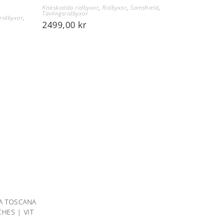
Knäskodda ridbyxor
,
Ridbyxor
,
Samshield
,
Tävlingsridbyxor
ridbyxor
,
2499,00
kr
A TOSCANA
HES | VIT