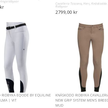
vlingsridbyxor
Cavalleria Toscana
,
Herr
,
Knäskodda 
kr
Ridbyxor
2799,00
kr
 RIDBYXA EQODE BY EQUILINE
KNÄSKODD RIDBYXA CAVALLERI
LMA | VIT
NEW GRIP SYSTEM MEN’S BREE
MUD