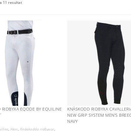
la 11 resultat
 RIDBYXA EQODE BY EQUILINE
KNÄSKODD RIDBYXA CAVALLERI
T
NEW GRIP SYSTEM MEN’S BREE
NAVY
iline
,
Herr
,
Knäskodda ridbyxor
,