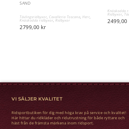
SAND
Knäskodda r
Ridbyxor
,
Tä
Tävlingsridbyxor
,
Cavalleria Toscana
,
Herr
,
2499,00
Knäskodda ridbyxor
,
Ridbyxor
2799,00
kr
VI SÄLJER KVALITET
Ridsportbutiken för dig med höga krav på service och kvalitet!
Här hittar du ridkläder och ridutrustning för både ryttare och
häst från de främsta märkena inom ridsport.