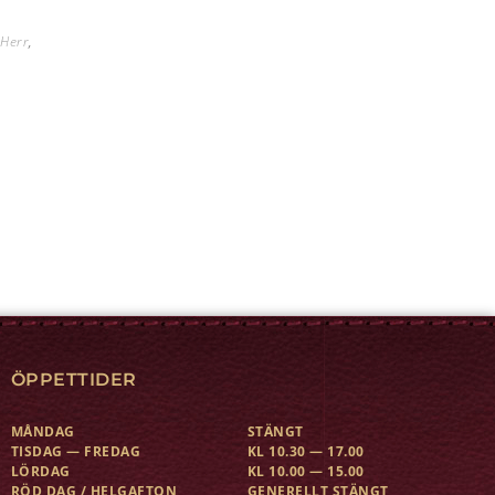
,
Herr
,
ÖPPETTIDER
MÅNDAG
STÄNGT
TISDAG — FREDAG
KL 10.30 — 17.00
LÖRDAG
KL 10.00 — 15.00
RÖD DAG / HELGAFTON
GENERELLT STÄNGT