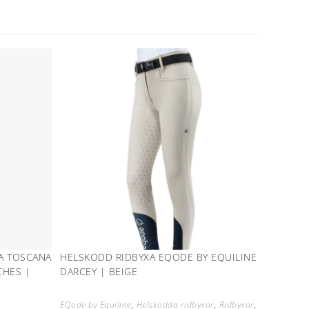
A TOSCANA
HELSKODD RIDBYXA EQODE BY EQUILINE
CHES |
DARCEY | BEIGE
EQode by Equiline
,
Helskodda ridbyxor
,
Ridbyxor
,