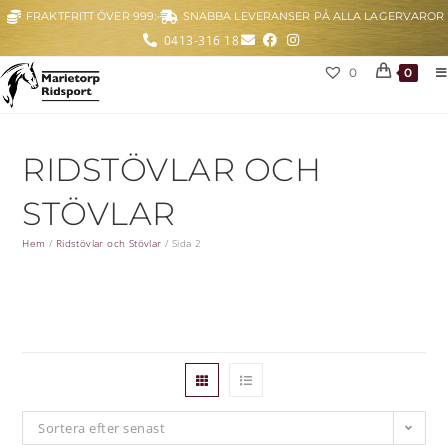
FRAKTFRITT ÖVER 999:-
SNABBA LEVERANSER PÅ ALLA LAGERVAROR
0413-316 18
0
0
RIDSTÖVLAR OCH
STÖVLAR
Hem
/
Ridstövlar och Stövlar
/
Sida 2
Sortera efter senast