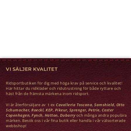
VI SÄLJER KVALITET
Ridsportbutiken för dig med höga krav på service och kvalitet!
Här hittar du ridkläder och ridutrustning för både ryttare och
häst från de främsta märkena inom ridsport.
Vi är återförsäljare av t ex
Cavalleria Toscana, Samshield, Otto
Schumacher, Roeckl, KEP, Pikeur, Sprenger, Petrie, Coster
Copenhagen, Fynch, Hatton, Dubarry
och många andra populära
märken. Besök oss i vår fina butik eller handla i vår välsorterade
webbshop!